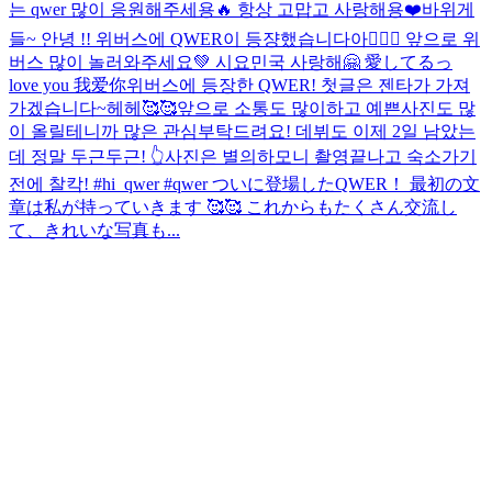
는 qwer 많이 응원해주세용🔥 항상 고맙고 사랑해용❤️
바위게
들~ 안녕 !! 위버스에 QWER이 등쟝했습니다아💁🏻‍♀️ 앞으로 위
버스 많이 놀러와주세요💚 시요민국 사랑해🤗 愛してるっ
love you 我爱你
위버스에 등장한 QWER! 첫글은 젠타가 가져
가겠습니다~헤헤🥰🥰앞으로 소통도 많이하고 예쁜사진도 많
이 올릴테니까 많은 관심부탁드려요! 데뷔도 이제 2일 남았는
데 정말 두근두근! 👆사진은 별의하모니 촬영끝나고 숙소가기
전에 찰칵! #hi_qwer #qwer ついに登場したQWER！ 最初の文
章は私が持っていきます 🥰🥰 これからもたくさん交流し
て、きれいな写真も...