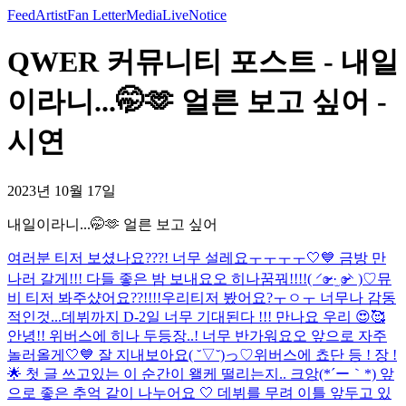
Feed
Artist
Fan Letter
Media
Live
Notice
QWER 커뮤니티 포스트 - 내일
이라니...🤭🫶 얼른 보고 싶어 -
시연
2023년 10월 17일
내일이라니...🤭🫶 얼른 보고 싶어
여러분 티저 보셨나요???! 너무 설레요ㅜㅜㅜㅜ🤍💙 금방 만
나러 갈게!!! 다들 좋은 밤 보내요오 히나꿈꿔!!!!( ⸍ɞ̴̶̷ ·̫ ɞ̴̶̷⸌ )♡
뮤
비 티저 봐주샸어요??!!!!
우리티저 봤어요?ㅜㅇㅜ 너무나 감동
적인것...데뷔까지 D-2일 너무 기대된다 !!! 만나요 우리 😍🥰
안녕!! 위버스에 히나 두등장..! 너무 반가워요오 앞으로 자주
놀러올게🤍💙 잘 지내보아요( ˘▽˘)っ♡
위버스에 쵸단 등 ! 장 !
🌟 첫 글 쓰고있는 이 순간이 왤케 떨리는지.. 크앙(*´ー｀*) 앞
으로 좋은 추억 같이 나누어요 🤍 데뷔를 무려 이틀 앞두고 있