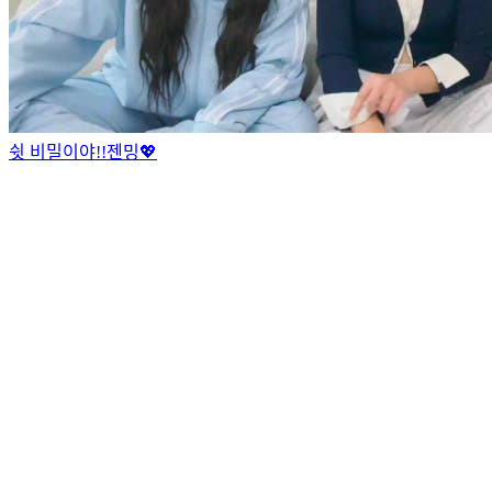
쉿 비밀이야!!
젠밍
💖