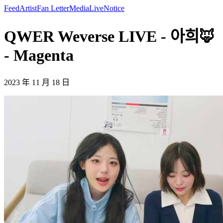
Feed
Artist
Fan Letter
Media
Live
Notice
QWER Weverse LIVE - 아희🦊
- Magenta
2023 年 11 月 18 日