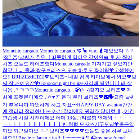
Momento cargado.
Momento cargado.
🫧 🦕 yum 🧋
재밌었다 ㅎㅎ
(잼? 😒)
날씨가 추우니 따뜻하게 입어요 같이
연습 후 자 찍어
치즈
오늘도 라이즈했다
Momento cargado.
가져가고 싶었지만
참았다.....
돌과 짱구
브리즈으 오늘 하루도 화이팅🧡
고생했어
요!! BRIIZE&RIIZE🧡
브리즈~ 내일 컴백 라이브에서 봐요🧡
벌
써 잘 거예요??🧡
Goooood night briiiize
자길래 찍었더니 꽤 잘
나옴.. ? ㅋㅋㅋ
Momento cargado.
.. 🫣
(^_-)잘자요 브리즈🧡 제
최애 포켓몬이에요.. ㅎ♥
곧 온다 우리 브리즈🧡🌃🗣️요즘 날씨
가 추우니까 따뜻하게 하고 자요〜
HAPPY DAY w/anton
간만
에 갤러리 정리하다 본 아기 찰리에요 귀엽죠 많이컸네,, 이건
연습생 시절 사진이에요 아마 18살,,?
타로형 언제와ㅏㅏㅏㅏ
ㅏㅏㅏㅏㅏㅏㅏㅏㅏㅏㅏㅏ
빈 처럼 모자쓰기
굿모닝🧡출근일
까요 퇴근일까요 ㅎㅎ
브리즈🧡🧡🧡🧡오늘도 좋은 하루 보내
세요!!!
Bye bye Japan ~
おはよーーー☀️🏃🎧
my new friend