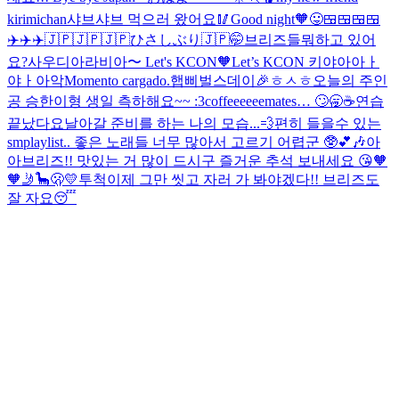
kirimichan
샤브샤브 먹으러 왔어요🥢Good night🧡
😛
🍱🍱🍱🍱
✈️✈️✈️🇯🇵🇯🇵🇯🇵
ひさしぶり🇯🇵🤭
브리즈들뭐하고 있어
요?
사우디아라비아〜 Let's KCON🧡
Let’s KCON
키야아아ㅏ
야ㅏ아악
Momento cargado.
햅삐벌스데이🎉
ㅎㅅㅎ오늘의 주인
공 승한이형 생일 측하해요~~ :3
coffeeeeeemates… 🙄🥱☕️
연습
끝났다요
날아갈 준비를 하는 나의 모습...💨
편히 들을수 있는
smplaylist.. 좋은 노래들 너무 많아서 고르기 어렵군 🥸💕🎶
아
아브리즈!! 맛있는 거 많이 드시구 즐거운 추석 보내세요 😘🧡
🧡
🤳🦕
🫢
💛
투척
이제 그만 씻고 자러 가 봐야겠다!! 브리즈도
잘 자요😴