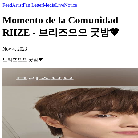
Feed
Artist
Fan Letter
Media
Live
Notice
Momento de la Comunidad
RIIZE - 브리즈으으 굿밤🧡
Nov 4, 2023
브리즈으으 굿밤🧡