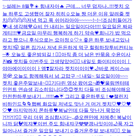
✨
설레는 8월💐☀️ 힘내자아🔥 근데… 너무 덥자나..!!!
켓치 오
늘 하루도 고생했어 잘자 히히☺
오늘 짱 더운 이유 알려줄 켓
치🫠🫠🫠🫠
저녁 먹고 푹 쉬어라아아~~~~~!~!~!
조심히들어가
🖤
내 생각해🤎🌰
비 안 내리는 일요일이다아!!!! 일요일은 짜파
게티!!!💗
금요일 마무리 행복하게 하기 약속💗
희니가 밥 먹으
라고 했으니 후식으로는 요아정☺️
🤍⭐️ 좋은 하루 보내고있나
켓치?🤭 얼른 집가서 저녁 든든하게 먹구 힐링하장
투비컨티뉴
~🌟 오늘도 좋은밤되길 ! ❤️‍🔥
아직 좀 더 남은 반묶음 수윤이사
진📸 켓치들 이번주도 고생많았어❤️‍🔥 내일도 화이티이이이ㅣ
야아에이이이이ㅏ앵❣️
잘자라 켓치이이이💗🌙
바로 케이스on
🐰🫣 오늘도 함께해줘서 넘 고맙구 ~! 내일~ 일요일이야~~~
켓치 좋은주말보내~❤️‍🔥
기다린 영상 왔어요~🎁💝
울림엔터테
인먼트 연습생 김소히입니다😙😊
켓치 다들 비 조심해야해요
안전한하루보내기…!!!!!🌧️☔️ 그리고 좋은하루도 ! ❤️
챌린지
비하인드🌀🌀
햅삐 화요일 저녁도 맛난 거 머거 켓치🤍
🖤🤍🖤
🤍🖤 마지막까지 쫀하루🖤
복날인데 다들 맛난거 묵었어
?!?!?!?❤️‍🔥 우리 더위 조심합시다~,,🧊
오랜만에 저메추! 복날이
니까 닭🐓먹쟈💗
이번 주도 힘내쟈구🩶🩶
갱나잇이야🌙
푹 자고
일어나서 즐거운 일요일 보내기☺️
즐거운주말 보내쟈❤️‍🔥 오늘