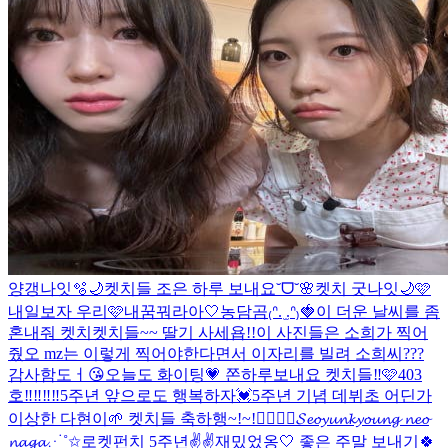
양갱나잇🫧🌙
켓치들 조은 하루 보내요˘ᗜ˘🌸
켓치 굿나잇🌙🩷
내일보자 우리🩷
내꿈꿔라아🤍
농담곰₍ᐢ. ̫.ᐢ₎🍓
이 더운 날씨를 좀
혼내줘 켓치
켓치들~~ 딸기 사세욥!!
이 사진들은 소희가 찍어
줬오 mz는 이렇게 찍어야한다면서 이자리를 빌려 소희씨???
감사함도ㅓ😘
오늘도 화이팅💗 쫀하루보내요 켓치들‼️🩷
403
호‼️‼️‼️‼️
5주년 앞으로도 행복하자💓
5주년 기념 데뷔초 어딘가
이상한 다현이🌱 켓치들 축하행~!~!❤️‍🔥❤️‍🔥
𝓢𝓮𝓸𝔂𝓾𝓷𝓴𝔂𝓸𝓾𝓷𝓰 𝓷𝓮𝓸
𝓷𝓪𝓰𝓪⋰˚✩
로켓펀치 5주년✌️✌️
재밌었옹🤍 좋은 주말 보내기🍀