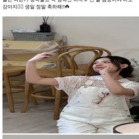
강아지❤️‍🔥 생일 정말 축하해‼️☘️