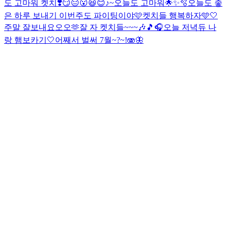
도 고마워 켓치❣️
😏😐😮😆😊♪~
오늘도 고마워🌟✨🫧
오늘도 좋
은 하루 보내기 이번주도 파이팅이야🩷
켓치들 행복하자🩵🤍
주말 잘보내요오오🫶
잘 자 켓치들~~~🎶🎵🎧
오늘 저녁듀 나
랑 햄보카기🤍
어째서 벌써 7월~?~!🫨🦋