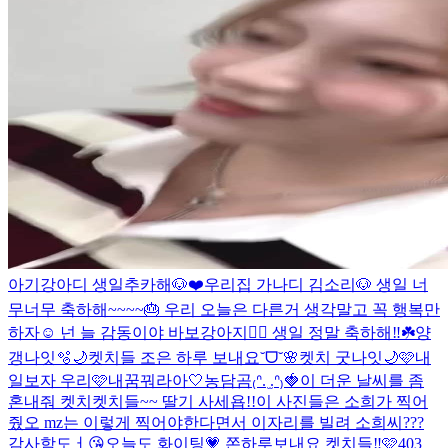
아기강아디 생일추카해🐶❤️
우리집 가나디 김소리🐶 생일 너
무너무 축하해~~~~🎂 우리 오늘은 다른거 생각말고 꼭 행복만
하자☺️ 넌 늘 감동이야 바보강아지❤️‍🔥 생일 정말 축하해‼️☘️
양
갱나잇🫧🌙
켓치들 조은 하루 보내요˘ᗜ˘🌸
켓치 굿나잇🌙🩷
내
일보자 우리🩷
내꿈꿔라아🤍
농담곰₍ᐢ. ̫.ᐢ₎🍓
이 더운 날씨를 좀
혼내줘 켓치
켓치들~~ 딸기 사세욥!!
이 사진들은 소희가 찍어
줬오 mz는 이렇게 찍어야한다면서 이자리를 빌려 소희씨???
감사함도ㅓ😘
오늘도 화이팅💗 쫀하루보내요 켓치들‼️🩷
403