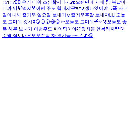
?!?!?!?❤️‍🔥 우리 더위 조심합시다~,,🧊
오랜만에 저메추! 복날이
니까 닭🐓먹쟈💗
이번 주도 힘내쟈구🩶🩶
갱나잇이야🌙
푹 자고
일어나서 즐거운 일요일 보내기☺️
즐거운주말 보내쟈❤️‍🔥 오늘
도 고마워 켓치❣️
😏😐😮😆😊♪~
오늘도 고마워🌟✨🫧
오늘도 좋
은 하루 보내기 이번주도 파이팅이야🩷
켓치들 행복하자🩵🤍
주말 잘보내요오오🫶
잘 자 켓치들~~~🎶🎵🎧