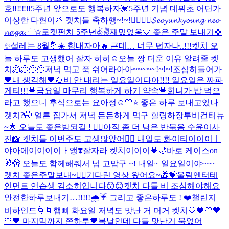
호‼️‼️‼️‼️
5주년 앞으로도 행복하자💓
5주년 기념 데뷔초 어딘가
이상한 다현이🌱 켓치들 축하행~!~!❤️‍🔥❤️‍🔥
𝓢𝓮𝓸𝔂𝓾𝓷𝓴𝔂𝓸𝓾𝓷𝓰 𝓷𝓮𝓸
𝓷𝓪𝓰𝓪⋰˚✩
로켓펀치 5주년✌️✌️
재밌었옹🤍 좋은 주말 보내기🍀
✨
설레는 8월💐☀️ 힘내자아🔥 근데… 너무 덥자나..!!!
켓치 오
늘 하루도 고생했어 잘자 히히☺
오늘 짱 더운 이유 알려줄 켓
치🫠🫠🫠🫠
저녁 먹고 푹 쉬어라아아~~~~~!~!~!
조심히들어가
🖤
내 생각해🤎🌰
비 안 내리는 일요일이다아!!!! 일요일은 짜파
게티!!!💗
금요일 마무리 행복하게 하기 약속💗
희니가 밥 먹으
라고 했으니 후식으로는 요아정☺️
🤍⭐️ 좋은 하루 보내고있나
켓치?🤭 얼른 집가서 저녁 든든하게 먹구 힐링하장
투비컨티뉴
~🌟 오늘도 좋은밤되길 ! ❤️‍🔥
아직 좀 더 남은 반묶음 수윤이사
진📸 켓치들 이번주도 고생많았어❤️‍🔥 내일도 화이티이이이ㅣ
야아에이이이이ㅏ앵❣️
잘자라 켓치이이이💗🌙
바로 케이스on
🐰🫣 오늘도 함께해줘서 넘 고맙구 ~! 내일~ 일요일이야~~~
켓치 좋은주말보내~❤️‍🔥
기다린 영상 왔어요~🎁💝
울림엔터테
인먼트 연습생 김소히입니다😙😊
켓치 다들 비 조심해야해요
안전한하루보내기…!!!!!🌧️☔️ 그리고 좋은하루도 ! ❤️
챌린지
비하인드🌀🌀
햅삐 화요일 저녁도 맛난 거 머거 켓치🤍
🖤🤍🖤
🤍🖤 마지막까지 쫀하루🖤
복날인데 다들 맛난거 묵었어