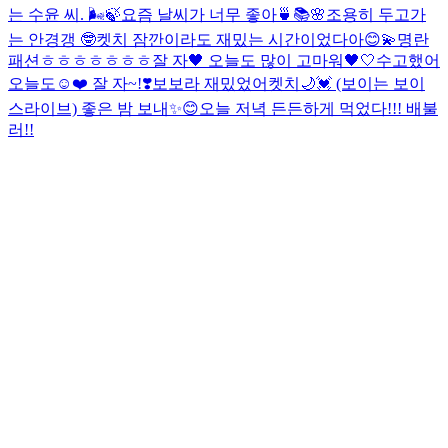
는 수윤 씨. 🌬️🍃
요즘 날씨가 너무 좋아🍵📚🌸
조용히 두고가
는 안경갱 🤓
켓치 잠깐이라도 재밌는 시간이었다아😊💫명란
패션ㅎㅎㅎㅎㅎㅎㅎ
잘 자🖤 오늘도 많이 고마워🖤🤍
수고했어
오늘도☺️❤️ 잘 자~!❣️
보보라 재밌었어켓치🌙💓 (보이는 보이
스라이브) 좋은 밤 보내✨😊
오늘 저녁 든든하게 먹었다!!! 배불
러!!