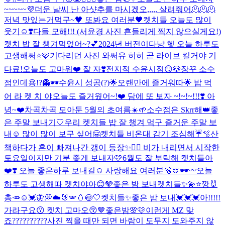
~~~~~💜
더운 날씨 난 아샷추를 마시겠오,,,,, 살려줘어🫠🫠🫠
저녁 맛있는거먹구~🖤 또봐요 여러분🖤
켓치들 오늘도 많이
웃기☺️❣️
다들 모해!!! (서윤경 사진 흔들리게 찍지 않으실게요!)
켓치 밥 잘 챙겨먹었어~?💕
2024년 버전이다냥 헿 오늘 하루도
고생해써⭐️🩷
기다리던 사진 와써유 히히 곧 라이브 킬거야 기
다료!
오늘도 고마워❤️ 잘 자❣️
전지적 수윤시점😏🐶
장꾸 소수
점인데용!?👻🕶️
수윤시 성공(?)🌟
오랜만에 즐거워따🌟 밥 먹
어 라 켓 치 야
오늘도 즐거웠어~!❤️ 담에 또 보자 ~!~!~!!!❣️ 아
녕~❤️
차곡차곡 모아둔 5월의 초여름☀️🌱
소수점은 Skrr해👑
좋
은 주말 보내기🤍
우리 켓치들 밥 잘 챙겨 먹구 즐거운 주말 보
내☺️ 많이 많이 보구 싶어🤗
켓치들 비온대 감기 조심해☔️🫧
산
책하다가 혼이 빠져나간 갱이 등장✨🤦‍♀️ 비가 내리면서 시작한
토요일이지만 기분 좋게 보내자🩷
6월도 잘 부탁해 켓치들아
❤️❣️ 오늘 좋은하루 보내길☺️ 사랑해요 여러분🫧🫶
🕶️〰️
오늘
하루도 고생해따 켓치야아😊🩵
좋은 밤 보내켓치들✨💫⭐️
깡🐰
총🥕
☺️💓🦋💭
☁️🐰🪽🥚🍥🤍
켓치들✨좋은 밤 보내💓💓💓
아!!!!!
가라구요😗 켓치 고마오😚🤎
좋은밤🌸🩷
이런게 MZ 맞
죠??????????
사진 찍을 때만 되면 바람이 도무지 도와주지 않