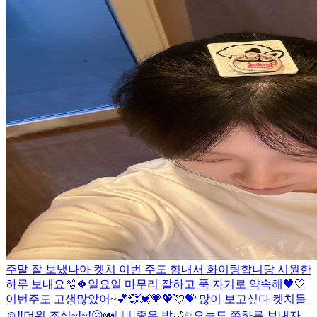
주말 잘 보냈나아 켓치 이번 주도 힘내서 화이팅합니당 시원한
하루 보내요🫧🍀
일요일 마무리 잘하고 푹 자기로 약속해🖤🤍
이번주도 고생많았어~💕💞💓💗💖💘💝 많이 보고싶다 켓치들
☺️‼️
더위 조심~!~!😖🫨❤️‍🔥🧸
좋은 밤🌙✨
오늘도 쫀하루 보내자