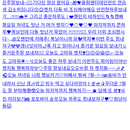
은주말보내~❤️‍🔥
기다린 영상 왔어요~🎁💝
울림엔터테인먼트 연습
생 김소히입니다😙😊
켓치 다들 비 조심해야해요 안전한하루보내
기…!!!!!🌧️☔️ 그리고 좋은하루도 ! ❤️
챌린지 비하인드🌀🌀
햅삐
화요일 저녁도 맛난 거 머거 켓치🤍
🖤🤍🖤🤍🖤 마지막까지 쫀하
루🖤
복날인데 다들 맛난거 묵었어 ?!?!?!?❤️‍🔥 우리 더위 조심합시
다~,,🧊
오랜만에 저메추! 복날이니까 닭🐓먹쟈💗
이번 주도 힘내
쟈구🩶🩶
갱나잇이야🌙
푹 자고 일어나서 즐거운 일요일 보내기☺️
즐거운주말 보내쟈❤️‍🔥 오늘도 고마워 켓치❣️
😏😐😮😆😊♪~
오늘
도 고마워🌟✨🫧
오늘도 좋은 하루 보내기 이번주도 파이팅이야🩷
켓치들 행복하자🩵🤍
주말 잘보내요오오🫶
잘 자 켓치들~~~🎶🎵
🎧
오늘 저녁듀 나랑 햄보카기🤍
어째서 벌써 7월~?~!🫨🦋
비가 안
내려서 신난 갱🎶
망고 빙수 먹고 싶다아앙아ㅏ🍨🍧🥭
무더운 7월
도 잘 부탁해🥸🥸
오늘 마지막까지 행복하기~~ 🫐 담에 또 봐❣️
사
진 미리보기📸 포토바이 슌🐰
오늘 하루도 힘내보쟈구🖤🤍
희냥이
들😽