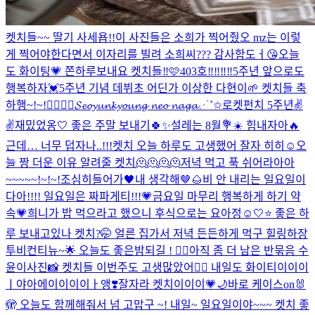
켓치들~~ 딸기 사세욥!!
이 사진들은 소희가 찍어줬오 mz는 이렇
게 찍어야한다면서 이자리를 빌려 소희씨??? 감사함도ㅓ😘
오늘
도 화이팅💗 쫀하루보내요 켓치들‼️🩷
403호‼️‼️‼️‼️
5주년 앞으로도
행복하자💓
5주년 기념 데뷔초 어딘가 이상한 다현이🌱 켓치들 축
하행~!~!❤️‍🔥❤️‍🔥
𝓢𝓮𝓸𝔂𝓾𝓷𝓴𝔂𝓸𝓾𝓷𝓰 𝓷𝓮𝓸 𝓷𝓪𝓰𝓪⋰˚✩
로켓펀치 5주년✌️
✌️
재밌었옹🤍 좋은 주말 보내기🍀✨
설레는 8월💐☀️ 힘내자아🔥
근데… 너무 덥자나..!!!
켓치 오늘 하루도 고생했어 잘자 히히☺
오
늘 짱 더운 이유 알려줄 켓치🫠🫠🫠🫠
저녁 먹고 푹 쉬어라아아
~~~~~!~!~!
조심히들어가🖤
내 생각해🤎🌰
비 안 내리는 일요일이
다아!!!! 일요일은 짜파게티!!!💗
금요일 마무리 행복하게 하기 약
속💗
희니가 밥 먹으라고 했으니 후식으로는 요아정☺️
🤍⭐️ 좋은 하
루 보내고있나 켓치?🤭 얼른 집가서 저녁 든든하게 먹구 힐링하장
투비컨티뉴~🌟 오늘도 좋은밤되길 ! ❤️‍🔥
아직 좀 더 남은 반묶음 수
윤이사진📸 켓치들 이번주도 고생많았어❤️‍🔥 내일도 화이티이이이
ㅣ야아에이이이이ㅏ앵❣️
잘자라 켓치이이이💗🌙
바로 케이스on🐰
🫣 오늘도 함께해줘서 넘 고맙구 ~! 내일~ 일요일이야~~~ 켓치 좋