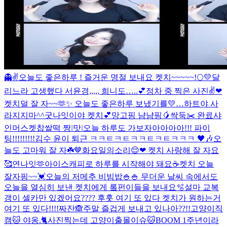
👻✌
오늘도 좋은하루 ! 즐거운 명절 보내요 켓치~~~~~!🌕💛
달
리느라 고생했다 서윤경,,,,, 희니도…..💕
정차 중 찍은 사진✌❤
켓치덜 잘 자~~🫶✨ 오늘도 좋은하루 보냈기를💛
…하트야 사
라지지마^^
굿나잇이야 켓치💕
망고핑 냠냠핑🥭
싹둑✂️ 완료
샤
인머스켓찹쌀떡 짱❕맛❕
오늘 하루도 가보자아아아아!!! 파이
팅!!!!!!!!!
김수 윤이 퇴근 ㅋㅋㅌㅋㅌㅋㅋㅌㅋㅌㅋㅋㅋ 🖤🎶
오
늘도 고마워 잘 자☘️🤎
화요일의소리😌❤ 켓치 사랑해 잘 자요
🥰
연나잇🫶
아이스캐피로 하루를 시작해야 돼요☕️
켓치 오늘
잘자핑~~💓
오늘의 저메추 비빔밥🍚🍚 무더운 날씨 속에서도
오늘을 열심히 보낸 켓치에게 롴펀이들을 보내요🫧
설마 교복
갱이 셀카만 있겠어요???? 후훗 여기 또 있다 켓치가 원하는거
여기 또 있다!!!!
짜잔🙈
주말 즐겁게 보내고 있나아??!!
고양이직
캠🐱 야옹.🐈
사진찍는데 고양이출몰이슈🐱
BOOM 1주년이라