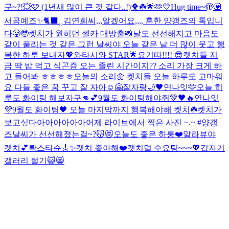
구~?!💥🩷 (1년새 많이 큰 것 같다..!)
🐥☘️🌟🫶💛
Hug time~🫣💟
서공예즈✨
🐈‍⬛⸒⸒
김연희씨,,,알겠어요,,,, 흔한 양갱즈의 톡입니
다🥲🤓
켓치가 원히던 셀카 대방출📸
날도 선선해지고 마음도
같이 풀리는 것 같은 그런 날씨야 오늘 같은 날 더 많이 웃고 행
복한 하루 보내자💖
와타시와 STAR🌟
요기따!!!! 😎
켓치들 지
금 딱 밥 먹고 식곤증 오는 졸린 시간이지?? 소리 가장 크게 하
고 들어봐 ㅎㅎㅎㅎ
오늘의 소리🌼 켓치들 오늘 하루도 고마워
요 다들 좋은 꿈 꾸고 잘 자아☺🤗
잘자랑🌙🖤
연나잇🫶
오늘 히
루도 화이팅 해보자구👊💕
9월도 화이팅해야쥐💚🖤🔥
연나잇
💜
9월도 화이팅🖤 오늘 마지막까지 행복해야해 켓치☘️
켓치가
보고싶다아아아아아아
어제 라이브에서 찍은 사진 ~.~ #양갱
즈
날씨가 선선해졌는걸~?😽😻
오늘도 좋은 하룽❤️
알라뷰야
켓치💕
롹스타슌🎸✨
켓치 좋아해❤️
켓치덜 수요팅~~~💖
갑자기
갤러리 털기😺😸