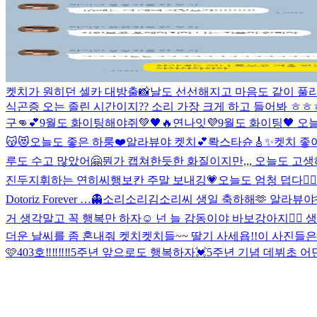
켓치가 원히던 셀카 대방출📸
날도 선선해지고 마음도 같이 풀리는
식곤증 오는 졸린 시간이지?? 소리 가장 크게 하고 들어봐 ㅎ
구👊💕
9월도 화이팅해야쥐💚🖤🔥
연나잇💜
9월도 화이팅🖤 오
😽😻
오늘도 좋은 하룽❤️
알라뷰야 켓치💕
롹스타슌🎸✨
켓치 좋
루도 수고 많았어🤗
뭔가 캡쳐한듯한 화질이지만,,, 오늘도 고생
진두지휘하는 연히씨
행보칸 주말 보내깅💗
오늘도 엄청 덥다❤️‍
Dotoriz Forever …👻
소리소리김소리씨 생일 축하해🫶 알라뷰야🫶
거 생각말고 꼭 행복만 하자☺️ 넌 늘 감동이야 바보강아지❤️‍🔥 생
더운 날씨를 좀 혼내줘 켓치
켓치들~~ 딸기 사세욥!!
이 사진들은
🩷
403호‼️‼️‼️‼️
5주년 앞으로도 행복하자💓
5주년 기념 데뷔초 어딘가 