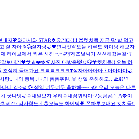
보내자💖
와타시와 STAR🌟
요기따!!!! 😎
켓치들 지금 딱 밥 먹고
고 잘 자아☺🤗
잘자랑🌙🖤
연나잇🫶
오늘 히루도 화이팅 해보자
제 라이브에서 찍은 사진 ~.~ #양갱즈
날씨가 선선해졌는걸~?
말보내기🖤💙
🍎❤️🍓🌹
사진 대방출😸
☺🤭🧡
켓치들!! 오늘 하
 다들 조심히 들어가요 ㅋㅌㅌㅋㅋㅋ❣️
잘자아아아아ㅏ아아아아🌙
사랑.. 나의 행복.. 나의 폼폼푸린..🐶 생일 축하하오…🙏🏻🤍
나디 김소리🐶 생일 너무너무 축하해~~~~🎂 우리 오늘은 다른
치 굿나잇🌙🩷
내일보자 우리🩷
내꿈꿔라아🤍
농담곰₍ᐢ. ̫.ᐢ₎🍓
이
희씨??? 감사함도ㅓ😘
오늘도 화이팅💗 쫀하루보내요 켓치들‼️