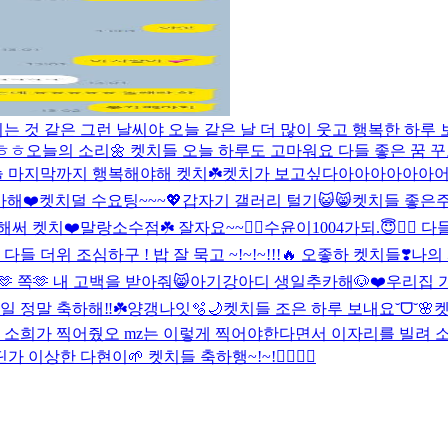
 것 같은 그런 날씨야 오늘 같은 날 더 많이 웃고 행복한 하루 
ㅎㅎㅎ
오늘의 소리🌼 켓치들 오늘 하루도 고마워요 다들 좋은 꿈 꾸
늘 마지막까지 행복해야해 켓치☘️
켓치가 보고싶다아아아아아아
어
아해❤️
켓치덜 수요팅~~~💖
갑자기 갤러리 털기😺😸
켓치들 좋은주
해써 켓치❤️
말랑소수점☘️ 잘자요~~❤️‍🔥
수윤이1004가되.😇❤️‍
 다들 더위 조심하구 ! 밥 잘 묵고 ~!~!~!!!🔥 오좋하 켓치들❣️
나의 
 쪽🫶 내 고백을 받아줘😸
아기강아디 생일추카해🐶❤️
우리집 가
일 정말 축하해‼️☘️
양갱나잇🫧🌙
켓치들 조은 하루 보내요˘ᗜ˘🌸
켓
 소희가 찍어줬오 mz는 이렇게 찍어야한다면서 이자리를 빌려 소
이상한 다현이🌱 켓치들 축하행~!~!❤️‍🔥❤️‍🔥