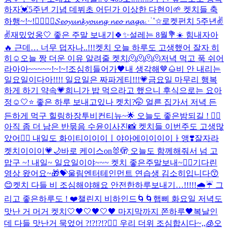
하자💓
5주년 기념 데뷔초 어딘가 이상한 다현이🌱 켓치들 축
하행~!~!❤️‍🔥❤️‍🔥
𝓢𝓮𝓸𝔂𝓾𝓷𝓴𝔂𝓸𝓾𝓷𝓰 𝓷𝓮𝓸 𝓷𝓪𝓰𝓪⋰˚✩
로켓펀치 5주년✌️
✌️
재밌었옹🤍 좋은 주말 보내기🍀✨
설레는 8월💐☀️ 힘내자아
🔥 근데… 너무 덥자나..!!!
켓치 오늘 하루도 고생했어 잘자 히
히☺
오늘 짱 더운 이유 알려줄 켓치🫠🫠🫠🫠
저녁 먹고 푹 쉬어
라아아~~~~~!~!~!
조심히들어가🖤
내 생각해🤎🌰
비 안 내리는
일요일이다아!!!! 일요일은 짜파게티!!!💗
금요일 마무리 행복
하게 하기 약속💗
희니가 밥 먹으라고 했으니 후식으로는 요아
정☺️
🤍⭐️ 좋은 하루 보내고있나 켓치?🤭 얼른 집가서 저녁 든
든하게 먹구 힐링하장
투비컨티뉴~🌟 오늘도 좋은밤되길 ! ❤️‍🔥
아직 좀 더 남은 반묶음 수윤이사진📸 켓치들 이번주도 고생많
았어❤️‍🔥 내일도 화이티이이이ㅣ야아에이이이이ㅏ앵❣️
잘자라
켓치이이이💗🌙
바로 케이스on🐰🫣 오늘도 함께해줘서 넘 고
맙구 ~! 내일~ 일요일이야~~~ 켓치 좋은주말보내~❤️‍🔥
기다린
영상 왔어요~🎁💝
울림엔터테인먼트 연습생 김소히입니다😙
😊
켓치 다들 비 조심해야해요 안전한하루보내기…!!!!!🌧️☔️ 그
리고 좋은하루도 ! ❤️
챌린지 비하인드🌀🌀
햅삐 화요일 저녁도
맛난 거 머거 켓치🤍
🖤🤍🖤🤍🖤 마지막까지 쫀하루🖤
복날인
데 다들 맛난거 묵었어 ?!?!?!?❤️‍🔥 우리 더위 조심합시다~,,🧊
오