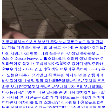
진두지휘하는 연히씨
행보칸 주말 보내깅💗
오늘도 엄청 덥다
❤️‍🔥 다들 더위 조심하구 ! 밥 잘 묵고 ~!~!~!!!🔥 오좋하 켓치들❣️
나의 사랑.. 나의 행복.. 나의 폼폼푸린..🐶 생일 축하하오…
🙏🏻🤍 Dotoriz Forever …👻
소리소리김소리씨 생일 축하해🫶
알라뷰야🫶 쪽🫶 내 고백을 받아줘😸
아기강아디 생일추카해
🐶❤️
우리집 가나디 김소리🐶 생일 너무너무 축하해~~~~🎂 우
리 오늘은 다른거 생각말고 꼭 행복만 하자☺️ 넌 늘 감동이야
바보강아지❤️‍🔥 생일 정말 축하해‼️☘️
양갱나잇🫧🌙
켓치들 조은
하루 보내요˘ᗜ˘🌸
켓치 굿나잇🌙🩷
내일보자 우리🩷
내꿈꿔라
아🤍
농담곰₍ᐢ. ̫.ᐢ₎🍓
이 더운 날씨를 좀 혼내줘 켓치
켓치들~~ 딸
기 사세욥!!
이 사진들은 소희가 찍어줬오 mz는 이렇게 찍어야
한다면서 이자리를 빌려 소희씨??? 감사함도ㅓ😘
오늘도 화이
팅💗 쫀하루보내요 켓치들‼️🩷
403호‼️‼️‼️‼️
5주년 앞으로도 행복