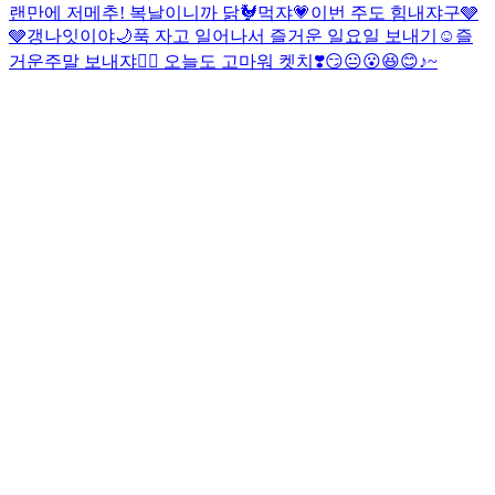
랜만에 저메추! 복날이니까 닭🐓먹쟈💗
이번 주도 힘내쟈구🩶
🩶
갱나잇이야🌙
푹 자고 일어나서 즐거운 일요일 보내기☺️
즐
거운주말 보내쟈❤️‍🔥 오늘도 고마워 켓치❣️
😏😐😮😆😊♪~