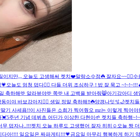
이지만,,, 오늘도 고생해써 켓치❤️
말랑소수점☘️ 잘자요~~❤️‍🔥
수
💗
오늘도 엄청 덥다❤️‍🔥 다들 더위 조심하구 ! 밥 잘 묵고 ~!~!~!!
축하해🫶 알라뷰야🫶 쪽🫶 내 고백을 받아줘😸
아기강아디 생일
동이야 바보강아지❤️‍🔥 생일 정말 축하해‼️☘️
양갱나잇🫧🌙
켓치들 
 딸기 사세욥!!
이 사진들은 소희가 찍어줬오 mz는 이렇게 찍어야
💓
5주년 기념 데뷔초 어딘가 이상한 다현이🌱 켓치들 축하행~!~!❤️‍🔥
무 덥자나..!!!
켓치 오늘 하루도 고생했어 잘자 히히☺
오늘 짱 더
아!!!! 일요일은 짜파게티!!!💗
금요일 마무리 행복하게 하기 약