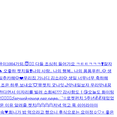
윤이1004가되.😇❤️‍🔥 다들 조심히 들어가요 ㅋㅌㅌㅋㅋㅋ❣️
잘자
!🔥 오좋하 켓치들❣️
나의 사랑.. 나의 행복.. 나의 폼폼푸린..🐶 생
추카해🐶❤️
우리집 가나디 김소리🐶 생일 너무너무 축하해
조은 하루 보내요˘ᗜ˘🌸
켓치 굿나잇🌙🩷
내일보자 우리🩷
내꿈
한다면서 이자리를 빌려 소희씨??? 감사함도ㅓ😘
오늘도 화이팅
❤️‍🔥
𝓢𝓮𝓸𝔂𝓾𝓷𝓴𝔂𝓸𝓾𝓷𝓰 𝓷𝓮𝓸 𝓷𝓪𝓰𝓪⋰˚✩
로켓펀치 5주년✌️✌️
재밌었
운 이유 알려줄 켓치🫠🫠🫠🫠
저녁 먹고 푹 쉬어라아아
속💗
희니가 밥 먹으라고 했으니 후식으로는 요아정☺️
🤍⭐️ 좋은