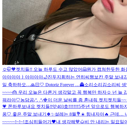
☺🤭🧡
켓치들!! 오늘 하루도 수고 많았어🤗
뭔가 캡쳐한듯한 화질
아아아아ㅏ아아아아🌙
진두지휘하는 연히씨
행보칸 주말 보내깅
일 축하하오…🙏🏻🤍 Dotoriz Forever …👻
소리소리김소리씨 생일 
~~~~🎂 우리 오늘은 다른거 생각말고 꼭 행복만 하자☺️ 넌 늘 감
꿔라아🤍
농담곰₍ᐢ. ̫.ᐢ₎🍓
이 더운 날씨를 좀 혼내줘 켓치
켓치들~~
💗 쫀하루보내요 켓치들‼️🩷
403호‼️‼️‼️‼️
5주년 앞으로도 행복하자
옹🤍 좋은 주말 보내기🍀✨
설레는 8월💐☀️ 힘내자아🔥 근데… 너
~~~~~!~!~!
조심히들어가🖤
내 생각해🤎🌰
비 안 내리는 일요일이다