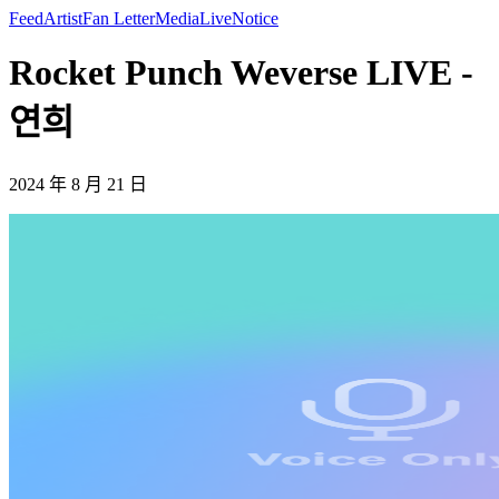
Feed
Artist
Fan Letter
Media
Live
Notice
Rocket Punch Weverse LIVE -
연희
2024 年 8 月 21 日