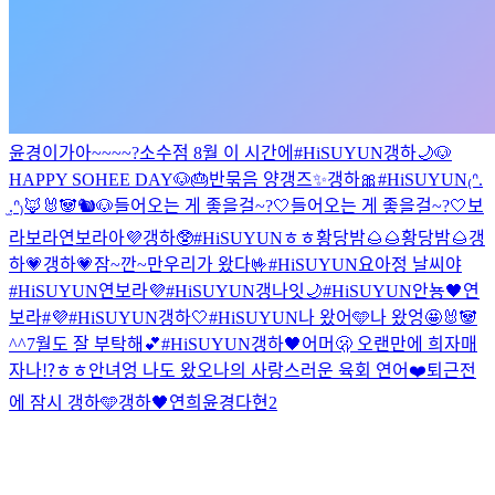
윤경이가아~~~~?
소수점 8월 이 시간에
#HiSUYUN
갱하🌙
🐶
HAPPY SOHEE DAY🐶🎂
반묶음 양갱즈✨
갱하🎀
#HiSUYUN
₍ᐢ.
̫.ᐢ₎
🦊🐰🐼🐿🐶
들어오는 게 좋을걸~?🤍
들어오는 게 좋을걸~?🤍
보
라보라연보라아💜
갱하🥸
#HiSUYUN
ㅎㅎ
황당밤🌰🌰
황당밤🌰
갱
하💗
갱하💗
잠~깐~만
우리가 왔다🤟
#HiSUYUN
요아정 날씨야
#HiSUYUN
연보라💜
#HiSUYUN
갱나잇🌙
#HiSUYUN
안뇽🖤
연
보라#💜
#HiSUYUN
갱하🤍
#HiSUYUN
나 왔어🩵
나 왔엉🤩
🐰🐼
^^
7월도 잘 부탁해💕
#HiSUYUN
갱하🖤
어머🫢 오랜만에 희자매
자나⁉️
ㅎㅎ안녀엉 나도 왔오
나의 사랑스러운 육회 연어❤️
퇴근전
에 잠시 갱하🩵
갱하🖤
연희윤경다현2