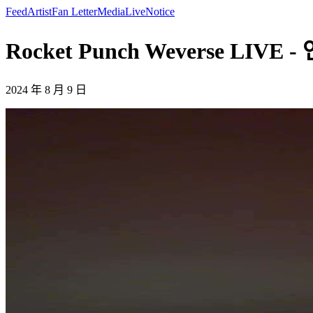
Feed
Artist
Fan Letter
Media
Live
Notice
Rocket Punch Weverse LIVE -
2024 年 8 月 9 日