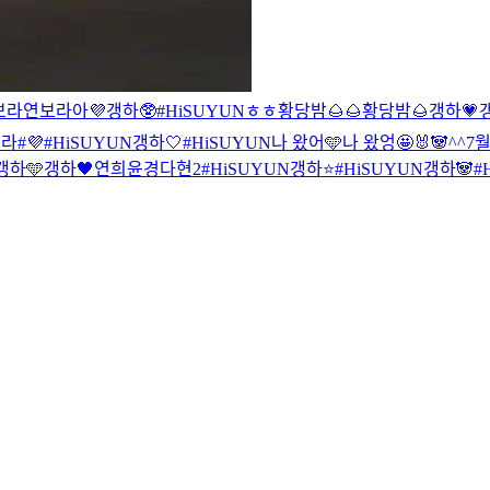
보라연보라아💜
갱하🥸
#HiSUYUN
ㅎㅎ
황당밤🌰🌰
황당밤🌰
갱하💗
라#💜
#HiSUYUN
갱하🤍
#HiSUYUN
나 왔어🩵
나 왔엉🤩
🐰🐼
^^
7
갱하🩵
갱하🖤
연희윤경다현2
#HiSUYUN
갱하⭐️
#HiSUYUN
갱하🐼
#