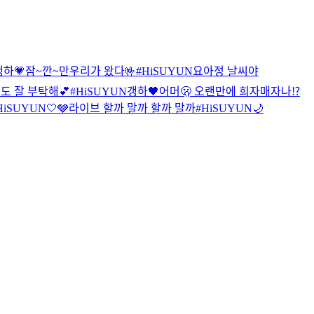
갱하💗
잠~깐~만
우리가 왔다🤟
#HiSUYUN
요아정 날씨야
월도 잘 부탁해💕
#HiSUYUN
갱하🖤
어머🫢 오랜만에 희자매자나⁉️
HiSUYUN
🤍🩶
라이브 할까 말까 할까 말까
#HiSUYUN
🌙