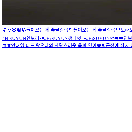
🦊🐰🐼🐿🐶
들어오는 게 좋을걸~?🤍
들어오는 게 좋을걸~?🤍
보라
#HiSUYUN
연보라💜
#HiSUYUN
갱나잇🌙
#HiSUYUN
안뇽🖤
연보
ㅎㅎ안녀엉 나도 왔오
나의 사랑스러운 육회 연어❤️
퇴근전에 잠시 