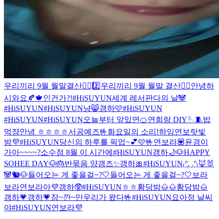
우리끼리 9월 월말결산❤️‍🔥2️⃣
우리끼리 9월 월말 결산❤️‍🔥
안녕하
시와요
🍂🍁인건가?!
#HiSUYUN
세계 레서판다의 날🐼
#HiSUYUN
#HiSUYUN
냥😸
갱하🩷
#HiSUYUN
#HiSUYUN
#HiSUYUN
오늘부터 앞있연🍊
연희랑 DIY🪡🧵
밥
먹쟝
안녕 ㅎㅎㅎㅎ
서공예즈🤟
화요일의 소리!
하잉
연보랏빛
밤💜
#HiSUYUN
당신의 하루를 픽업~💕🩷🤟
연보라💟
윤경이
가아~~~~?
소수점 8월 이 시간에
#HiSUYUN
갱하🌙
🐶HAPPY
SOHEE DAY🐶🎂
반묶음 양갱즈✨
갱하🎀
#HiSUYUN
₍ᐢ. ̫.ᐢ₎
🦊🐰
🐼🐿🐶
들어오는 게 좋을걸~?🤍
들어오는 게 좋을걸~?🤍
보라
보라연보라아💜
갱하🥸
#HiSUYUN
ㅎㅎ
황당밤🌰🌰
황당밤🌰
갱하💗
갱하💗
잠~깐~만
우리가 왔다🤟
#HiSUYUN
요아정 날씨
야
#HiSUYUN
연보라💜