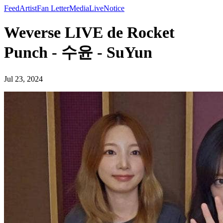
Feed
Artist
Fan Letter
Media
Live
Notice
Weverse LIVE de Rocket
Punch - 수윤 - SuYun
Jul 23, 2024