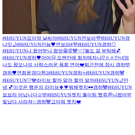
#HiSUYUN
요아정 날씨야
#HiSUYUN
연보라💜
#HiSUYUN
갱
나잇🌙
#HiSUYUN
안뇽🖤
연보라#💜
#HiSUYUN
갱하🤍
#HiSUYUN
나 왔어🩵
나 왔엉🤩
🐰🐼
^^
7월도 잘 부탁해💕
#HiSUYUN
갱하🖤
어머🫢 오랜만에 희자매자나⁉️
ㅎㅎ안녀엉
나도 왔오
나의 사랑스러운 육회 연어❤️
퇴근전에 잠시 갱하🩵
갱하🖤
연희윤경다현2
#HiSUYUN
갱하⭐️
#HiSUYUN
갱하🐼
#HiSUYUN
🤍🩶
라이브 할까 말까 할까 말까
#HiSUYUN
🌙
안
녕 💕
이것은 행운의 라이브🍀💗
뭐해켓치🕶
갱하🐼
#HiSUYUN
보보라 아닙니다☺️🩵
#HiSUYUN
켓치 월이팅 했쥬💭
나왔어🫶
빛났다 사라져✨
갱하🐼
고마워 켓치❤️