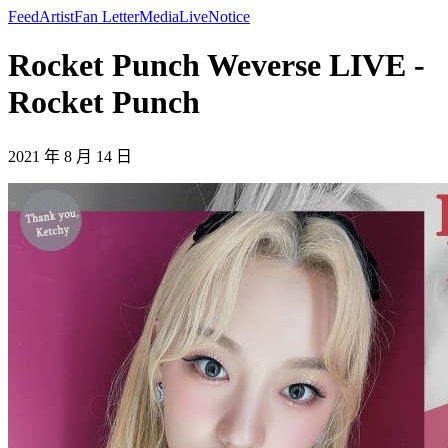
Feed
Artist
Fan Letter
Media
Live
Notice
Rocket Punch Weverse LIVE -
Rocket Punch
2021 年 8 月 14 日