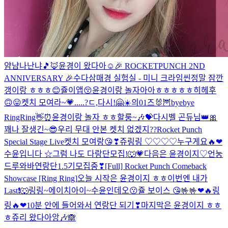
얌냠나난냐🎵
🦊윤경이 왔다아
☺️
🎉 ROCKETPUNCH 2ND
ANNIVERSARY 🎉
수다삼매경 실험실 - 미니 크라임씬
정말 잠깐
갱이랑 ㅎㅎㅎ
😊
쥴이앱😚
윤경이랑 놀자아아ㅎㅎㅎㅎㅎ
히헤후
🙃😛
켓치 모여라~💗
.....?ㄷ,다시!
🤗
☀️의01즈🐰🦉
byebye
RingRing👋⏰
윤경이랑 놀자 ㅎㅎ
할룽~🎶💝
다시
벨 곤듀님👑🎀
꽤나 잘생긴~😎
우리 무대 안본 켓치 없겠지??
Rocket Punch
Special Stage Live
켓치 모여랑😘❣
쥬링링 ♡♡♡♡
누구게요🔥❤
수윤입니다 ☆
그럼 나도 다랑단모집!🐺💗
다음은 윤경이지♡
언눙
드루와바연랑단1.5기모집중❣
[Full] Rocket Punch Comeback
Showcase [Ring Ring]
오늘 시작은 윤경이지 ㅎㅎ
이번엔 내가
Last❗🐺
링링~에이치아이~수윤인데오😗
쥴 보이스 😘🤟🤟
❤🔥링
링🔥❤
10분 안에 들어와서 연랑단 되기❣
마지막은 윤경이지 ㅎㅎ
ㅎ
쥬리 왔다아앙🎶🙈