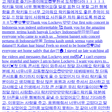
고 제대로 즐기는중이에요😎💙
한국 도착했다아ㅏㅏㅏㅏㅏ
락키들 덕에 너무 행복했어요😘 말로 표현 다 못할 그런 행복
함을 준 락키들 !! 너무 고마워요 락키들에게도 좋은 추억이 되
었길,,!! 정말 많이 사랑해요 사진들은 차차 올리도록 하겠오
ㅎㅎ💘
🧡🩷🧡🩷
Thank you Lockeys 🩷🩷 Our first solo concert in
Indonesia was indeed unforgettable 🥰 thank you for the amazing
moment, terima kasih banyak Lockey Indonesia🫶🏻🫶🏻and
everyone who came to watch us ...
Seneng banget solo concert
pertama di Indonesia🫶🏼 Terima kasih untuk semua yang udah
datang!!! Kalian luar biasa! Feels so good to be home🥹💖
Did
everyone get home safely that day??🏠 I stayed up late watching all
the videos and messages that Lockeys sent me💌💕 I can't express
how grateful and happy I am to have Lockeys, I want you guys to...
락키💓첫 단독 콘서트 많이 와주셔서 정말 감사해요 락키들 덕
분에 저 너무너무 감동했잖아요🥹🩷🩷🩷 데뷔때부터 첫 단독
콘서트를 하기까지 이렇게 올 수 있었던거 다 우리 락키들 덕
분이라고 생각해요 항상 많은 응원과 사랑 주셔서 감사하고 또
감사해요 내 인생에서 가장 큰 선물은 우리 락키들이야!!💝🥹
정말 많이 사랑합니다 락키🩷🩷🩷🩷
락키들!! 락키들 덕분에
첫 단콘을 너무 행복하게 끝낼 수 있었어요🤍 항상 기다려주
고, 이유없는 사랑을 주고, 응원해줘서 너무너무 고맙다고 말
하고 싶었어요 그만큼 보답해주지 못하는 것 같아 너무 미안한