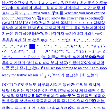
けどワクワクするクリスマスがある12月がくると思うと幸せ
だな🎄✨
뭐야뭐야 벌써 11월 마지막 날이라니… 시간 너무 빠
르다 그치!? ㅜㅜ I miss you all🥺🫶🏼 What are you most excited
about in December??? 🥰 ((you know the answer I’m expecting😏
😏😏 HAHAHA))
한달전사진 이제 올리기 ㅋㅋㅋㅋㅋ 디타랑
해방촌 데이트 한 날🍂 이때까지만 해도 가을이였는데말이지
지금은 한겨울이네❄️😬
일어나자마자 놀기⛄❄️
그녀와 나들이
총총총
여긴 첫 눈 왔옹 ❄️⛄️ ˛*.。˛*˛.*☆҉ *.˛★ ˛*.。˛* ˛. *☆҉ *.
˛*.。˛* ˛. *☆҉ °*_██_*.。*/.*˛\ .˛* .˛。.˛.*.★**★ 。* . *☆҉ ˛. (´•
̮•)*.. .*/♫.♫\*˛. * ˛_Π_____.♥*.*☆҉ ˛**. ˛*.。˛. *☆҉ .°( . • .) °../• '♫
' •\.˛*./______/...
Good night! 🫶🏼
나 풋살화 살거야😳⚽️🏟️🥅
더
추워지기전에 많이 다녀야지🤎
나 성공(?) 했어 🤭🤭🤭
마지막
단풍 등산 즐기고 왔다🍂
Fall season coming to an end!! I am sooo
ready for festive season ✧˚ ༘ ⋆｡˚
락키가 보고싶어 한 오늘의
OOTD🌰🍂🤎
오늘도 하루의 시작은 등산🏞️ 주말을 알차게 보
냈당 ! 락키는 뭐했어요 이번주말???
세상에서 제일 예쁜 수담
냥 생일 축하해🤍🖤🎂😽
굿바이 October🤎🦩 락키들은 10월 어
떤 한달을 보냈는지 궁금하다 가을 즐기고있었나요??🥰 저는
책📚도 두권이나 읽고 취미생활⛰️🎾🎨📸도 즐겨 하고 맛있는