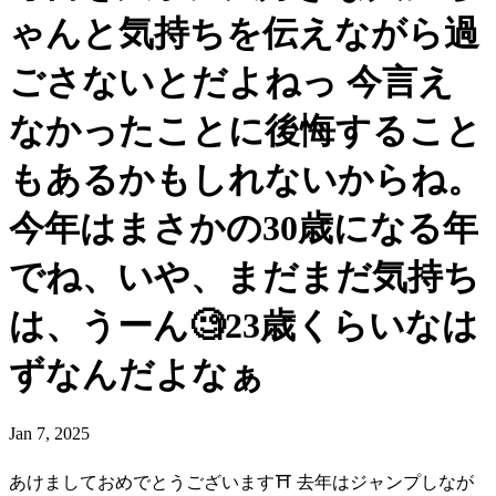
ゃんと気持ちを伝えながら過
ごさないとだよねっ 今言え
なかったことに後悔すること
もあるかもしれないからね。
今年はまさかの30歳になる年
でね、いや、まだまだ気持ち
は、うーん🧐23歳くらいなは
ずなんだよなぁ
Jan 7, 2025
あけましておめでとうございます⛩ 去年はジャンプしなが