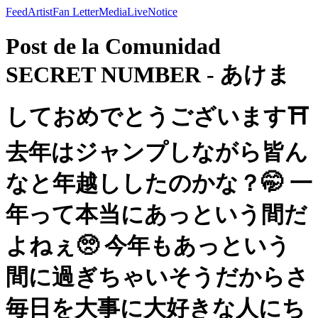
Feed
Artist
Fan Letter
Media
Live
Notice
Post de la Comunidad
SECRET NUMBER - あけま
しておめでとうございます⛩
去年はジャンプしながら皆ん
なと年越ししたのかな？🤭 一
年って本当にあっという間だ
よねぇ🥺 今年もあっという
間に過ぎちゃいそうだからさ
毎日を大事に大好きな人にち