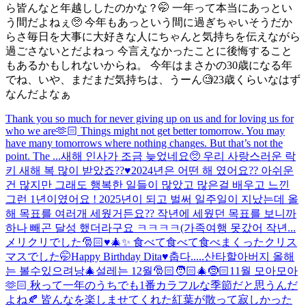
ら皆んなと年越ししたのかな？🤭 一年って本当にあっとい
う間だよねぇ🥺 今年もあっという間に過ぎちゃいそうだか
らさ毎日を大事に大好きな人にちゃんと気持ちを伝えながら
過ごさないとだよねっ 今言えなかったことに後悔すること
もあるかもしれないからね。 今年はまさかの30歳になる年
でね、いや、まだまだ気持ちは、うーん🧐23歳くらいなはず
なんだよなぁ
Thank you so much for never giving up on us and for loving us for
who we are🫶🏻 Things might not get better tomorrow. You may
have many tomorrows where nothing changes. But that’s not the
point. The ...
새해 인사가 조금 늦었네요🥺 우리 사랑스러운 락
키 새해 복 많이 받았죠??♥️2024년은 어떤 해 였어요?? 아쉬운
건 많지만 그래도 행복한 일들이 많았고 많은걸 배우고 느낀
그런 1년이였어요 ! 2025년이 되고 벌써 일주일이 지났는데 올
해 목표를 여러개 세웠거든요?? 작년에 세웠던 목표를 보니까
하나 빼곤 달성 했더라구요 ㅋㅋㅋㅋ(가족여행 못갔어 작년...
メリクリでした🎅🏻♥️🎄✨ 食べて食べて食べまくったクリス
マスでした🤭
Happy Birthday Dita♥️
춥다.....
산타할아버지 올해
는 볼수있으려낭🎄
설레는 12월🎅🏻🧑🏻‍🎄🤶🏻
11월 모아모아
🫶🏻 秋って一年のうちでも1番カラフルな季節だと思うんだ
よね🍂 皆んなを楽しませてくれた紅葉が散って寂しかった