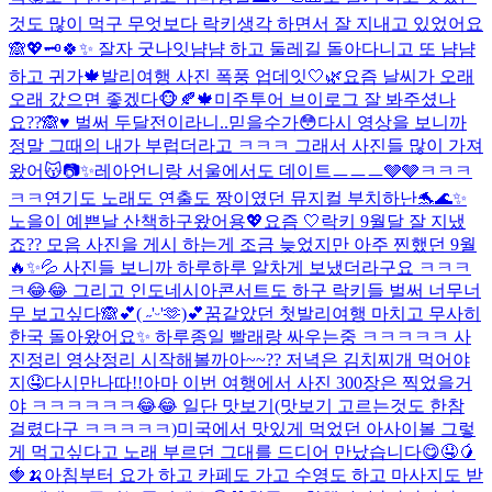
것도 많이 먹구 무엇보다 락키생각 하면서 잘 지내고 있었어요
🙈💖🗝️
🍀✨ 잘자 굿나잇
냠냠 하고 둘레길 돌아다니고 또 냠냠
하고 귀가🍁
발리여행 사진 폭풍 업데잇🤍🌿
요즘 날씨가 오래
오래 갔으면 좋겠다🐵🍂🍁
미주투어 브이로그 잘 봐주셨나
요??🙈♥️ 벌써 두달전이라니..믿을수가😳다시 영상을 보니까
정말 그때의 내가 부럽더라고 ㅋㅋㅋ 그래서 사진들 많이 가져
왔어😽📷✨
레아언니랑 서울에서도 데이트ㅡㅡㅡ🩶🩶ㅋㅋㅋ
ㅋㅋ
연기도 노래도 연출도 짱이였던 뮤지컬 부치하난🐬🌊✨
노을이 예쁜날 산책하구왔어용💖
요즘 🤍
락키 9월달 잘 지냈
죠?? 모음 사진을 게시 하는게 조금 늦었지만 아주 찐했던 9월
🔥✨💦 사진들 보니까 하루하루 알차게 보냈더라구요 ㅋㅋㅋ
ㅋ😂😂 그리고 인도네시아콘서트도 하구 락키들 벌써 너무너
무 보고싶다🙈💕
( ˶'ᵕ'🫶)💕
꿈같았던 첫발리여행 마치고 무사히
한국 돌아왔어요✨ 하루종일 빨래랑 싸우는중 ㅋㅋㅋㅋㅋ 사
진정리 영상정리 시작해볼까아~~?? 저녁은 김치찌개 먹어야
지🤤
다시만나따!!
아마 이번 여행에서 사진 300장은 찍었을거
야 ㅋㅋㅋㅋㅋㅋ😂😂 일단 맛보기(맛보기 고르는것도 한참
걸렸다구 ㅋㅋㅋㅋㅋ)
미국에서 맛있게 먹었던 아사이볼 그렇
게 먹고싶다고 노래 부르던 그대를 드디어 만났습니다😋🤤🥭
🍓🍌
아침부터 요가 하고 카페도 가고 수영도 하고 마사지도 받