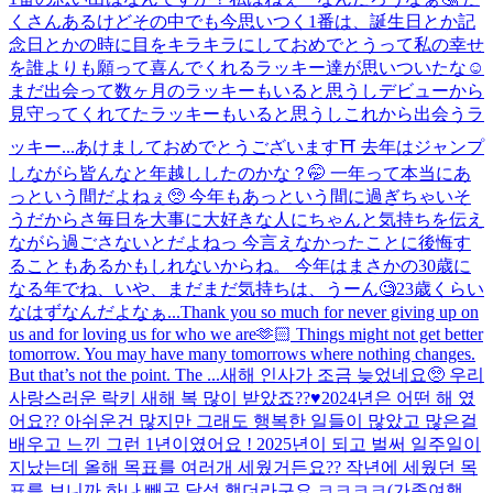
くさんあるけどその中でも今思いつく1番は、誕生日とか記
念日とかの時に目をキラキラにしておめでとうって私の幸せ
を誰よりも願って喜んでくれるラッキー達が思いついたな☺️
まだ出会って数ヶ月のラッキーもいると思うしデビューから
見守ってくれてたラッキーもいると思うしこれから出会うラ
ッキー...
あけましておめでとうございます⛩ 去年はジャンプ
しながら皆んなと年越ししたのかな？🤭 一年って本当にあ
っという間だよねぇ🥺 今年もあっという間に過ぎちゃいそ
うだからさ毎日を大事に大好きな人にちゃんと気持ちを伝え
ながら過ごさないとだよねっ 今言えなかったことに後悔す
ることもあるかもしれないからね。 今年はまさかの30歳に
なる年でね、いや、まだまだ気持ちは、うーん🧐23歳くらい
なはずなんだよなぁ...
Thank you so much for never giving up on
us and for loving us for who we are🫶🏻 Things might not get better
tomorrow. You may have many tomorrows where nothing changes.
But that’s not the point. The ...
새해 인사가 조금 늦었네요🥺 우리
사랑스러운 락키 새해 복 많이 받았죠??♥️2024년은 어떤 해 였
어요?? 아쉬운건 많지만 그래도 행복한 일들이 많았고 많은걸
배우고 느낀 그런 1년이였어요 ! 2025년이 되고 벌써 일주일이
지났는데 올해 목표를 여러개 세웠거든요?? 작년에 세웠던 목
표를 보니까 하나 빼곤 달성 했더라구요 ㅋㅋㅋㅋ(가족여행