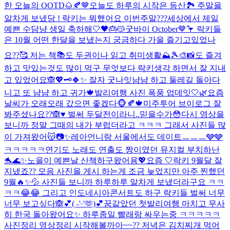
한 오늘의 OOTD🌰🍂🤎
오늘도 하루의 시작은 등산🏞️ 주말을
알차게 보냈당 ! 락키는 뭐했어요 이번주말???
세상에서 제일
예쁜 수담냥 생일 축하해🤍🖤🎂😽
굿바이 October🤎🦩 락키들
은 10월 어떤 한달을 보냈는지 궁금하다 가을 즐기고있었나
요??🥰 저는 책📚도 두권이나 읽고 취미생활⛰️🎾🎨📸도 즐겨
하고 맛있는것도 많이 먹구 무엇보다 락키생각 하면서 잘 지내
고 있었어요🙈💖🗝️
🍀✨ 잘자 굿나잇
냠냠 하고 둘레길 돌아다
니고 또 냠냠 하고 귀가🍁
발리여행 사진 폭풍 업데잇🤍🌿
요즘
날씨가 오래오래 갔으면 좋겠다🐵🍂🍁
미주투어 브이로그 잘
봐주셨나요??🙈♥️ 벌써 두달전이라니..믿을수가😳다시 영상을
보니까 정말 그때의 내가 부럽더라고 ㅋㅋㅋ 그래서 사진들 많
이 가져왔어😽📷✨
레아언니랑 서울에서도 데이트ㅡㅡㅡ🩶🩶
ㅋㅋㅋㅋㅋ
연기도 노래도 연출도 짱이였던 뮤지컬 부치하난
🐬🌊✨
노을이 예쁜날 산책하구왔어용💖
요즘 🤍
락키 9월달 잘
지냈죠?? 모음 사진을 게시 하는게 조금 늦었지만 아주 찐했던
9월🔥✨💦 사진들 보니까 하루하루 알차게 보냈더라구요 ㅋㅋ
ㅋㅋ😂😂 그리고 인도네시아콘서트도 하구 락키들 벌써 너무
너무 보고싶다🙈💕
( ˶'ᵕ'🫶)💕
꿈같았던 첫발리여행 마치고 무사
히 한국 돌아왔어요✨ 하루종일 빨래랑 싸우는중 ㅋㅋㅋㅋㅋ
사진정리 영상정리 시작해볼까아~~?? 저녁은 김치찌개 먹어