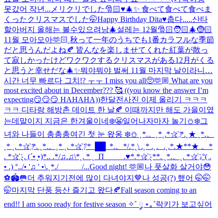
못갔어 작년...
メリクリでした🎅🏻♥️🎄✨ 食べて食べて食べま
くったクリスマスでした🤭
Happy Birthday Dita♥️
춥다.....
산타
할아버지 올해는 볼수있으려낭🎄
설레는 12월🎅🏻🧑🏻‍🎄🤶🏻
11월 모아모아🫶🏻 秋って一年のうちでも1番カラフルな季節
だと思うんだよね🍂 皆んなを楽しませてくれた紅葉が散っ
て寂しかったけどワクワクするクリスマスがある12月がくる
と思うと幸せだな🎄✨
뭐야뭐야 벌써 11월 마지막 날이라니…
시간 너무 빠르다 그치!? ㅜㅜ I miss you all🥺🫶🏼 What are you
most excited about in December??? 🥰 ((you know the answer I’m
expecting😏😏😏 HAHAHA))
한달전사진 이제 올리기 ㅋㅋㅋ
ㅋㅋ 디타랑 해방촌 데이트 한 날🍂 이때까지만 해도 가을이였
는데말이지 지금은 한겨울이네❄️😬
일어나자마자 놀기⛄❄️
그
녀와 나들이 총총총
여긴 첫 눈 왔옹 ❄️⛄️ ˛*.。˛*˛.*☆҉ *.˛★ ˛*.。
˛* ˛. *☆҉ *. ˛*.。˛* ˛. *☆҉ °*_██_*.。*/.*˛\ .˛* .˛。.˛.*.★**★ 。*
. *☆҉ ˛. (´• ̮•)*.. .*/♫.♫\*˛. * ˛_Π_____.♥*.*☆҉ ˛**. ˛*.。˛. *☆҉ .°( .
• .) °../• '♫ ' •\.˛*./______/...
Good night! 🫶🏼
나 풋살화 살거야😳
⚽️🏟️🥅
더 추워지기전에 많이 다녀야지🤎
나 성공(?) 했어 🤭🤭
🤭
마지막 단풍 등산 즐기고 왔다🍂
Fall season coming to an
end!! I am sooo ready for festive season ✧˚ ༘ ⋆｡˚
락키가 보고싶어