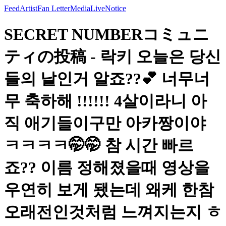
Feed
Artist
Fan Letter
Media
Live
Notice
SECRET NUMBERコミュニ
ティの投稿 - 락키 오늘은 당신
들의 날인거 알죠??💕 너무너
무 축하해 !!!!!! 4살이라니 아
직 애기들이구만 아카짱이야
ㅋㅋㅋㅋ🤭🤭 참 시간 빠르
죠?? 이름 정해졌을때 영상을
우연히 보게 됐는데 왜케 한참
오래전인것처럼 느껴지는지 ㅎ