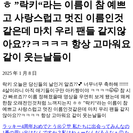
ㅎ ”락키“라는 이름이 참 예쁘
고 사랑스럽고 멋진 이름인것
같은데 마치 우리 팬들 같지않
아요??ㅋㅋㅋㅋ 항상 고마워요
같이 웃는날들이
2025 年 1 月 8 日
락키 오늘은 당신들의 날인거 알죠??💕 너무너무 축하해 !!!!!!
4살이라니 아직 애기들이구만 아카짱이야 ㅋㅋㅋㅋ🤭🤭 참 시
간 빠르죠?? 이름 정해졌을때 영상을 우연히 보게 됐는데 왜케
한참 오래전인것처럼 느껴지는지 ㅎㅎ ”락키“라는 이름이 참
예쁘고 사랑스럽고 멋진 이름인것같은데 마치 우리 팬들 같지
않아요??ㅋㅋㅋㅋ 항상 고마워요 같이 웃는날들이
ラッキー4周年おめでとう㊗️🎈🎊 私たちに出会ってみんなの
1番の思い出はなんですか？私はねぇーなんだろうなぁ🤔 た