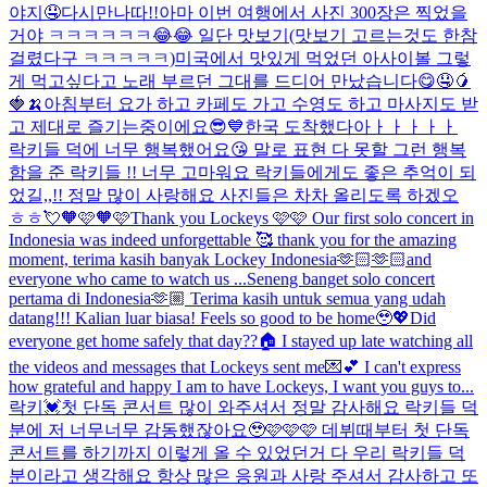
야지🤤
다시만나따!!
아마 이번 여행에서 사진 300장은 찍었을
거야 ㅋㅋㅋㅋㅋㅋ😂😂 일단 맛보기(맛보기 고르는것도 한참
걸렸다구 ㅋㅋㅋㅋㅋ)
미국에서 맛있게 먹었던 아사이볼 그렇
게 먹고싶다고 노래 부르던 그대를 드디어 만났습니다😋🤤🥭
🍓🍌
아침부터 요가 하고 카페도 가고 수영도 하고 마사지도 받
고 제대로 즐기는중이에요😎💙
한국 도착했다아ㅏㅏㅏㅏㅏ
락키들 덕에 너무 행복했어요😘 말로 표현 다 못할 그런 행복
함을 준 락키들 !! 너무 고마워요 락키들에게도 좋은 추억이 되
었길,,!! 정말 많이 사랑해요 사진들은 차차 올리도록 하겠오
ㅎㅎ💘
🧡🩷🧡🩷
Thank you Lockeys 🩷🩷 Our first solo concert in
Indonesia was indeed unforgettable 🥰 thank you for the amazing
moment, terima kasih banyak Lockey Indonesia🫶🏻🫶🏻and
everyone who came to watch us ...
Seneng banget solo concert
pertama di Indonesia🫶🏼 Terima kasih untuk semua yang udah
datang!!! Kalian luar biasa! Feels so good to be home🥹💖
Did
everyone get home safely that day??🏠 I stayed up late watching all
the videos and messages that Lockeys sent me💌💕 I can't express
how grateful and happy I am to have Lockeys, I want you guys to...
락키💓첫 단독 콘서트 많이 와주셔서 정말 감사해요 락키들 덕
분에 저 너무너무 감동했잖아요🥹🩷🩷🩷 데뷔때부터 첫 단독
콘서트를 하기까지 이렇게 올 수 있었던거 다 우리 락키들 덕
분이라고 생각해요 항상 많은 응원과 사랑 주셔서 감사하고 또