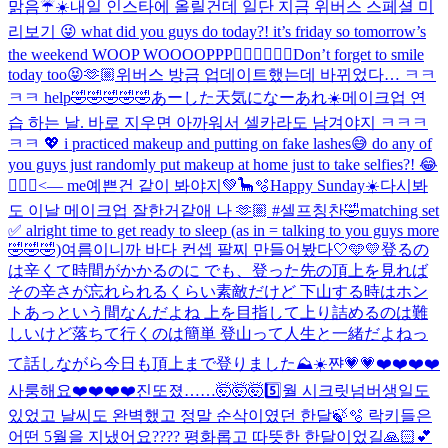
맑음☔️☀️
내일 인스타에 올릴건데 일단 지금 위버스 스페셜 미
리보기 😜 what did you guys do today?! it’s friday so tomorrow’s
the weekend WOOP WOOOOPPP❤️‍🔥❤️‍🔥❤️‍🔥
Don’t forget to smile
today too😝🫶🏼
위버스 방금 업데이트했는데 바뀌었다… ㅋㅋ
ㅋㅋ help🤣🤣🤣🤣🤣
あーした天気になーあれ☀️
메이크업 연
습 하는 날. 바로 지우면 아까워서 셀카라도 남겨야지 ㅋㅋㅋ
ㅋㅋ 💖 i practiced makeup and putting on fake lashes😅 do any of
you guys just randomly put makeup at home just to take selfies?! 😂
🙋🏻‍♀️<— me
예쁜건 같이 봐야지💚🦕🫧
Happy Sunday☀️
다시봐
도 이날 메이크업 잘한거같애 나 🫶🏼 #셀프칭찬🤣
matching set
✅ alright time to get ready to sleep (as in = talking to you guys more
🤣🤣🤣)
여름이니까 바다 컨셉 팔찌 만들어봤다🤍🩵💛
登るの
は辛くて時間がかかるのに でも、登った先の頂上を見れば
その辛さが忘れられるくらい素敵だけど 下山する時はホン
トあっという間なんだよね 上を目指して上り詰めるのは難
しいけど落ちて行くのは簡単 登山って人生と一緒だよねっ
て話しながら今日も頂上まで登りました⛰️☀️
쨘💗💗
❤️❤️❤️❤️
사룽해요❤️❤️❤️❤️
진또졌……🤯🤯🤯
5️⃣월 시크릿넘버생일도
있었고 날씨도 완벽했고 정말 순삭이였던 한달🍃🫧 락키들은
어떤 5월을 지냈어요???? 평화롭고 따뜻한 한달이었길🙏🏻💕