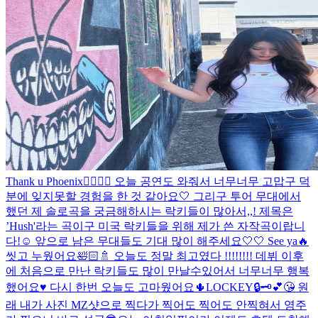
Thank u Phoenix🐦‍🔥🐦‍🔥 오늘 공연도 와줘서 너무너무 고맙구 덕
분에 잊지못할 경험을 한 것 같아요🤍 그리구 투어 무대에서
했던 제 솔로곡을 궁금해하시는 락키들이 많아서,,! 제목은
’Hush'라는 곡이구 미국 락키들을 위해 제가 쓴 자작곡이랍니
다!☺️ 앞으로 남은 무대들도 기대 많이 해주세요🤍🤍 See ya🔥
씻고 누웠어요🛀🏻🚿 오늘도 정말 최고였다 !!!!!!!! 데뷔 이후
에 처음으로 만난 락키들도 많이 만날수있어서 너무너무 행복
했어요♥️ 다시 한번 오늘도 고마웠어요🌵
LOCKEY🔒🗝️💕😘 원
래 내가 사진 MZ샷으로 찍다가 찍어도 찍어도 안찍혀서 영주