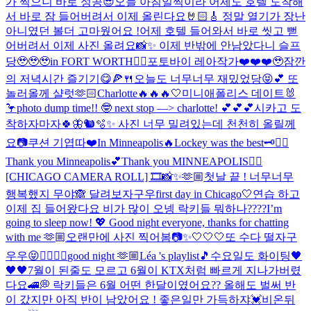
가 찍으니 바로 성공😎
오늘 아침일찍이라 어제도 호텔 도착해
서 바로 잠 들어버려서 이제 올린다요🤘🏻🎸 정말 열기가 장난
아니였던 볼더 고마웠어요 !
어제 호텔 들어와서 바로 씻고 뻗
어버려서 이제 사진 올려요📸✨ 이제 반밖에 안남았다니 슬프
당🥹🥹🥹
in FORT WORTH❤️‍🔥
포토바이 레아작가❤️❤️❤️🥹
잠깐
의 저녁시간 즐기기😋🍕🍴
오늘도 너무너무 재밌었당😝💕 또
놀러올께 샬럿🫶🏻
Charlotte🔥🔥🔥
🤍
미니애폴리스 데이트🐰
🦩
photo dump time!! 🤓 next stop —> charlotte! 💕💕💕
시카고 도
착하자마자🍀🦋🐿️🫧✨ 사진 너무 밀려있는데 천천히 올릴께
요📷
쿠션 기엽따❤️
In Minneapolis🔥
Lockey was the best🗝️👍🏻
Thank you Minneapolis💕
Thank you MINNEAPOLIS❤️‍🔥
[CHICAGO CAMERA ROLL] 🎞️📸✨🫶🏼
첫날 끝 ! 너무너무
행복했지 무야🙈 달려보자구우
first day in Chicago🤍
연습 하고
이제 집 들어왔다요 비가 많이 오넹 락키들 뭐하나????
I’m
going to sleep now! 💖 Good night everyone, thanks for chatting
with me 🫶🏼
오랜만에 사진 찍어봄📷✨
🤍🤍🤍
또 수다 떨자구
우우😝
✌🏻✌🏻
good night 🫶🏼
Léa 's playlist🎵
수요일도 화이팅🖤
🖤🖤
7월이 된줄도 모르고 6월이 KTX처럼 빠르게 지나가버렸
다요🚄💭 락키들은 6월 어떤 한달이였어요?? 올해도 벌써 반
이 갔지만 아직 반이 남았어요 ! 좋은일만 가득하쟈💓
비온뒤