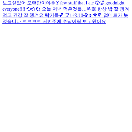
보고싶었어 오랜만이야☺️🎀
few stuff that I ate 🤓🤣 goodnight
everyone!!!! 💞💞💞 오늘 저녁 먹은것들…🫶🏼 항상 밥 잘 챙겨
먹고 건강 잘 챙겨요 락키들💕 굿나잇!!!
🥀🌷🌹💐 업데트가 늦
었습니다 ㅋㅋㅋㅋ 저번주에 수담이랑 보고왔어요