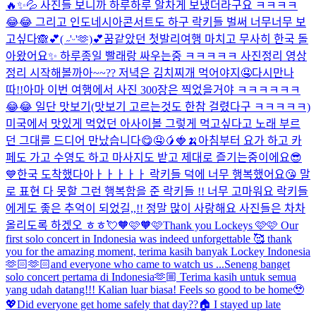
🔥✨💦 사진들 보니까 하루하루 알차게 보냈더라구요 ㅋㅋㅋㅋ
😂😂 그리고 인도네시아콘서트도 하구 락키들 벌써 너무너무 보
고싶다🙈💕
( ˶'ᵕ'🫶)💕
꿈같았던 첫발리여행 마치고 무사히 한국 돌
아왔어요✨ 하루종일 빨래랑 싸우는중 ㅋㅋㅋㅋㅋ 사진정리 영상
정리 시작해볼까아~~?? 저녁은 김치찌개 먹어야지🤤
다시만나
따!!
아마 이번 여행에서 사진 300장은 찍었을거야 ㅋㅋㅋㅋㅋㅋ
😂😂 일단 맛보기(맛보기 고르는것도 한참 걸렸다구 ㅋㅋㅋㅋㅋ)
미국에서 맛있게 먹었던 아사이볼 그렇게 먹고싶다고 노래 부르
던 그대를 드디어 만났습니다😋🤤🥭🍓🍌
아침부터 요가 하고 카
페도 가고 수영도 하고 마사지도 받고 제대로 즐기는중이에요😎
💙
한국 도착했다아ㅏㅏㅏㅏㅏ 락키들 덕에 너무 행복했어요😘 말
로 표현 다 못할 그런 행복함을 준 락키들 !! 너무 고마워요 락키들
에게도 좋은 추억이 되었길,,!! 정말 많이 사랑해요 사진들은 차차
올리도록 하겠오 ㅎㅎ💘
🧡🩷🧡🩷
Thank you Lockeys 🩷🩷 Our
first solo concert in Indonesia was indeed unforgettable 🥰 thank
you for the amazing moment, terima kasih banyak Lockey Indonesia
🫶🏻🫶🏻and everyone who came to watch us ...
Seneng banget
solo concert pertama di Indonesia🫶🏼 Terima kasih untuk semua
yang udah datang!!! Kalian luar biasa! Feels so good to be home🥹
💖
Did everyone get home safely that day??🏠 I stayed up late