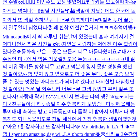
면 주말🥹❤️‍🔥❤️‍🔥 이번주도 고생 많았어요❣️ 락키들 보고싶따아-🥲
아직도 넘쳐나는 8월달 사진들🌴🏜️
생일이 지났는데도 한국에 돌
아와서 또 생일 축하받구 나 너무 행복하다아♥️🎂
벌써 투어 끝난
지 일주일이 넘었다니🥹 왜 한참 예전같은거지 ㅋㅋㅋ추억여행✈️
Minneapolis에서 딱 하루만 쉬는날이 있었는데 혼자 여기저기 걸
어다니면서 찍은 사진들 📸✨자연을 사랑하는 저에겐 아주 힐링이
였다요🍀동화속 같은 그곳은 모든게 너무 아름다웠어요💕
내가 3
주동안 미국에서 찍은 거울셀카모음 두둥ㅋㅋㅋㅋㅋㅋㅋㅋ
내 삶
의 이유 락키들 항상 너무 고맙고 덕분에 잊지 못할 경험을 했던
것 같아요🙏🏻 잊지 않고 앞으로도 더 좋은 무대, 좋은 모습 보여
줄 수 있는 멋있는 아티스트가 되어야 겠다고 다시한번 다짐했던
것 같아요! 더운 날 와주느라 너무너무 고생 많았고 우리 얼른 또
만나자! 사랑해 락키!!🤍🤍
LA에서 보내는 나의 생일🫶🏻♥️ 저는
미국친구들이랑 하루종일 아주 행복하게 보냈습니다✨🎂 올해는
투어내내 축하도 받고 이틀동안이나 듬뿍 더 받아서 이렇게나 행
복해도 되나싶을정도로 정말 세상에서 가장 행복한 생일이였던것
같아요 !🥹 감사하고 또 감사합니다🩷 My birthday in LA 🌴🌵🫶
🏻 I spent an amazing day wi...
LA photo dump🫶🏼
락키들 3주간의