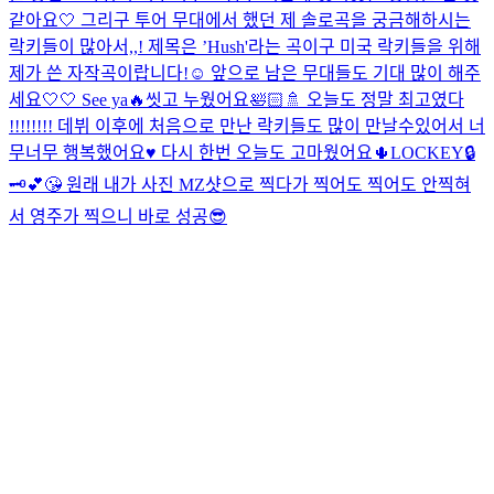
같아요🤍 그리구 투어 무대에서 했던 제 솔로곡을 궁금해하시는
락키들이 많아서,,! 제목은 ’Hush'라는 곡이구 미국 락키들을 위해
제가 쓴 자작곡이랍니다!☺️ 앞으로 남은 무대들도 기대 많이 해주
세요🤍🤍 See ya🔥
씻고 누웠어요🛀🏻🚿 오늘도 정말 최고였다
!!!!!!!! 데뷔 이후에 처음으로 만난 락키들도 많이 만날수있어서 너
무너무 행복했어요♥️ 다시 한번 오늘도 고마웠어요🌵
LOCKEY🔒
🗝️💕😘 원래 내가 사진 MZ샷으로 찍다가 찍어도 찍어도 안찍혀
서 영주가 찍으니 바로 성공😎