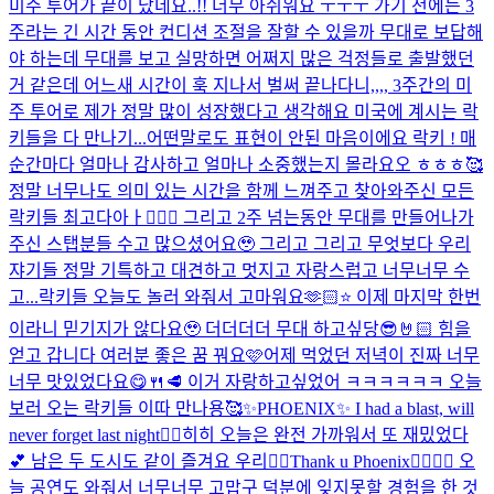
미주 투어가 끝이 났네요..!! 너무 아쉬워요 ㅜㅜㅜ 가기 전에는 3
주라는 긴 시간 동안 컨디션 조절을 잘할 수 있을까 무대로 보답해
야 하는데 무대를 보고 실망하면 어쩌지 많은 걱정들로 출발했던
거 같은데 어느새 시간이 훅 지나서 벌써 끝나다니,,,, 3주간의 미
주 투어로 제가 정말 많이 성장했다고 생각해요 미국에 계시는 락
키들을 다 만나기...
어떤말로도 표현이 안된 마음이에요 락키 ! 매
순간마다 얼마나 감사하고 얼마나 소중했는지 몰라요오 ㅎㅎㅎ🥰
정말 너무나도 의미 있는 시간을 함께 느껴주고 찾아와주신 모든
락키들 최고다아ㅏ👍🏻✨ 그리고 2주 넘는동안 무대를 만들어나가
주신 스탭분들 수고 많으셨어요🥹 그리고 그리고 무엇보다 우리
쟈기들 정말 기특하고 대견하고 멋지고 자랑스럽고 너무너무 수
고...
락키들 오늘도 놀러 와줘서 고마워요🫶🏻⭐️ 이제 마지막 한번
이라니 믿기지가 않다요🥹 더더더더 무대 하고싶당😎🤘🏻 힘을
얻고 갑니다 여러분 좋은 꿈 꿔요🩷
어제 먹었던 저녁이 진짜 너무
너무 맛있었다요😋🍴🥩 이거 자랑하고싶었어 ㅋㅋㅋㅋㅋㅋ 오늘
보러 오는 락키들 이따 만나용🥰
✨PHOENIX✨ I had a blast, will
never forget last night❤️‍🔥
히히 오늘은 완전 가까워서 또 재밌었다
💕 남은 두 도시도 같이 즐겨요 우리❤️‍🔥
Thank u Phoenix🐦‍🔥🐦‍🔥 오
늘 공연도 와줘서 너무너무 고맙구 덕분에 잊지못할 경험을 한 것