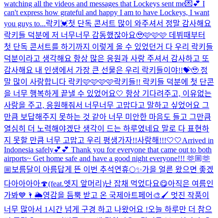
watching all the videos and messages that Lockeys sent me💌💕 I
can't express how grateful and happy I am to have Lockeys, I want
you guys to...
락키💓첫 단독 콘서트 많이 와주셔서 정말 감사해요
락키들 덕분에 저 너무너무 감동했잖아요🥹🩷🩷🩷 데뷔때부터
첫 단독 콘서트를 하기까지 이렇게 올 수 있었던거 다 우리 락키들
덕분이라고 생각해요 항상 많은 응원과 사랑 주셔서 감사하고 또
감사해요 내 인생에서 가장 큰 선물은 우리 락키들이야!!💝🥹 정
말 많이 사랑합니다 락키🩷🩷🩷🩷
락키들!! 락키들 덕분에 첫 단콘
을 너무 행복하게 끝낼 수 있었어요🤍 항상 기다려주고, 이유없는
사랑을 주고, 응원해줘서 너무너무 고맙다고 말하고 싶었어요 그
만큼 보답해주지 못하는 것 같아 너무 미안한 마음도 들고 그만큼
열심히 더 노력해야겠단 생각이 드는 하루였네요 말로 다 표현하
지 못할 만큼 너무 고맙고 우리 평생가자!!사랑해!!!🤍🤍
Arrived in
Indonesia safely💕💕 Thank you for everyone that came out to both
airports~ Get home safe and have a good night everyone!!! 🫶🏼🫶
🏼
보름달이 아름답게 뜬 이번 추석연휴🌕✨
가을 얼른 왔으면 좋겠
다아아아아🍄(feat.엣지 앞머리)
난 잡채 먹었다요😋
아직은 여름인
가봐💙🌂🌦️
영감을 듬뿍 받고 온 국제아트페어🎨🖌️ 멋진 작품이
너무 많아서 1시간 넘게 구경 하고 나왔어요 !
오늘 하루만 더 참으