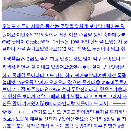
오늘도 하루의 시작은 등산🏞️ 주말을 알차게 보냈당 ! 락키는 뭐
했어요 이번주말???
세상에서 제일 예쁜 수담냥 생일 축하해🤍🖤
🎂😽
굿바이 October🤎🦩 락키들은 10월 어떤 한달을 보냈는지 궁
금하다 가을 즐기고있었나요??🥰 저는 책📚도 두권이나 읽고 취
미생활⛰️🎾🎨📸도 즐겨 하고 맛있는것도 많이 먹구 무엇보다 락
키생각 하면서 잘 지내고 있었어요🙈💖🗝️
🍀✨ 잘자 굿나잇
냠냠
하고 둘레길 돌아다니고 또 냠냠 하고 귀가🍁
발리여행 사진 폭풍
업데잇🤍🌿
요즘 날씨가 오래오래 갔으면 좋겠다🐵🍂🍁
미주투어
브이로그 잘 봐주셨나요??🙈♥️ 벌써 두달전이라니..믿을수가😳다
시 영상을 보니까 정말 그때의 내가 부럽더라고 ㅋㅋㅋ 그래서 사
진들 많이 가져왔어😽📷✨
레아언니랑 서울에서도 데이트ㅡㅡㅡ
🩶🩶ㅋㅋㅋㅋㅋ
연기도 노래도 연출도 짱이였던 뮤지컬 부치하난
🐬🌊✨
노을이 예쁜날 산책하구왔어용💖
요즘 🤍
락키 9월달 잘 지
냈죠?? 모음 사진을 게시 하는게 조금 늦었지만 아주 찐했던 9월