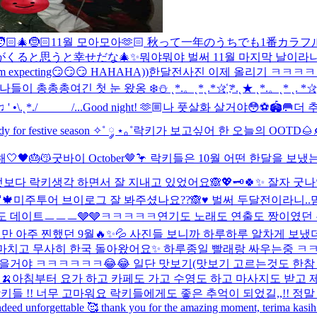
🏻‍🎄🤶🏻
11월 모아모아🫶🏻 秋って一年のうちでも1番カ
くると思うと幸せだな🎄✨
뭐야뭐야 벌써 11월 마지막 날이라니… 시간 
r I’m expecting😏😏😏 HAHAHA))
한달전사진 이제 올리기 ㅋㅋㅋㅋㅋ
 나들이 총총총
여긴 첫 눈 왔옹 ❄️⛄️ ˛*.。˛*˛.*☆҉ *.˛★ ˛*.。˛* ˛. *☆҉ *.
 ' •\.˛*./______/...
Good night! 🫶🏼
나 풋살화 살거야😳⚽️🏟️🥅
더 
dy for festive season ✧˚ ༘ ⋆｡˚
락키가 보고싶어 한 오늘의 OOTD🌰
🖤🎂😽
굿바이 October🤎🦩 락키들은 10월 어떤 한달을 
엇보다 락키생각 하면서 잘 지내고 있었어요🙈💖🗝️
🍀✨ 잘자 굿
🍁
미주투어 브이로그 잘 봐주셨나요??🙈♥️ 벌써 두달전이라니.
 데이트ㅡㅡㅡ🩶🩶ㅋㅋㅋㅋㅋ
연기도 노래도 연출도 짱이였던 
었지만 아주 찐했던 9월🔥✨💦 사진들 보니까 하루하루 알차게 
마치고 무사히 한국 돌아왔어요✨ 하루종일 빨래랑 싸우는중 ㅋㅋ
었을거야 ㅋㅋㅋㅋㅋㅋ😂😂 일단 맛보기(맛보기 고르는것도 한
🍌
아침부터 요가 하고 카페도 가고 수영도 하고 마사지도 받고 
키들 !! 너무 고마워요 락키들에게도 좋은 추억이 되었길,,!! 정
indeed unforgettable 🥰 thank you for the amazing moment, terima k