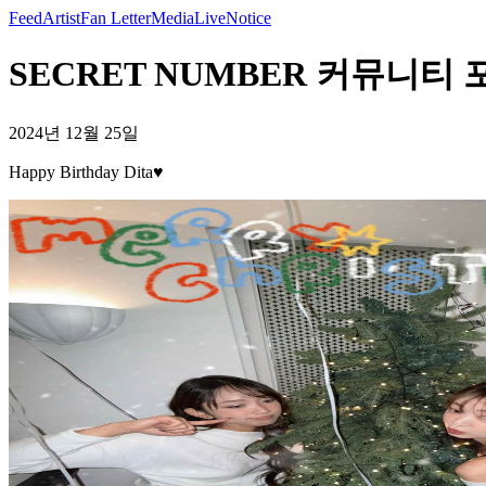
Feed
Artist
Fan Letter
Media
Live
Notice
SECRET NUMBER 커뮤니티 포스트 
2024년 12월 25일
Happy Birthday Dita♥️