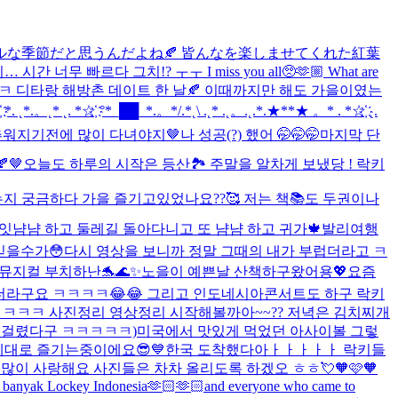
ラフルな季節だと思うんだよね🍂 皆んなを楽しませてくれた紅葉
너무 빠르다 그치!? ㅜㅜ I miss you all🥺🫶🏼 What are
 디타랑 해방촌 데이트 한 날🍂 이때까지만 해도 가을이였는
 ˛*.。˛* ˛. *☆҉ °*_██_*.。*/.*˛\ .˛* .˛。.˛.*.★**★ 。* . *☆҉ ˛.
추워지기전에 많이 다녀야지🤎
나 성공(?) 했어 🤭🤭🤭
마지막 단
🤎
오늘도 하루의 시작은 등산🏞️ 주말을 알차게 보냈당 ! 락키
보냈는지 궁금하다 가을 즐기고있었나요??🥰 저는 책📚도 두권이나
나잇
냠냠 하고 둘레길 돌아다니고 또 냠냠 하고 귀가🍁
발리여행
.믿을수가😳다시 영상을 보니까 정말 그때의 내가 부럽더라고 ㅋ
뮤지컬 부치하난🐬🌊✨
노을이 예쁜날 산책하구왔어용💖
요즘
보냈더라구요 ㅋㅋㅋㅋ😂😂 그리고 인도네시아콘서트도 하구 락키
ㅋㅋㅋ 사진정리 영상정리 시작해볼까아~~?? 저녁은 김치찌개
참 걸렸다구 ㅋㅋㅋㅋㅋ)
미국에서 맛있게 먹었던 아사이볼 그렇
제대로 즐기는중이에요😎💙
한국 도착했다아ㅏㅏㅏㅏㅏ 락키들
말 많이 사랑해요 사진들은 차차 올리도록 하겠오 ㅎㅎ💘
🧡🩷🧡
asih banyak Lockey Indonesia🫶🏻🫶🏻and everyone who came to