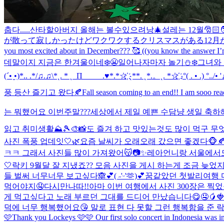
춥다.....
산타할아버지 올해는 볼수있으려낭🎄
설레는 12월🎅🏻🧑
が散って寂しかったけどワクワクするクリスマスがある12月が
you most excited about in December??? 🥰 ((you know the answe
데말이지 지금은 한겨울이네❄️😬
일어나자마자 놀기⛄❄️
그녀와
(´• ̮•)*.. .*/♫.♫\*˛. * ˛_Π_____.♥*.*☆҉ ˛**. ˛*.。˛. *☆҉ .°( . • .) °../• '♫
풍 등산 즐기고 왔다🍂
Fall season coming to an end!! I am sooo rea
는 뭐했어요 이번주말???
세상에서 제일 예쁜 수담냥 생일 축하해
읽고 취미생활⛰️🎾🎨📸도 즐겨 하고 맛있는것도 많이 먹구 무
사진 폭풍 업데잇🤍🌿
요즘 날씨가 오래오래 갔으면 좋겠다🐵🍂
ㅋㅋ 그래서 사진들 많이 가져왔어😽📷✨
레아언니랑 서울에서도
🤍
락키 9월달 잘 지냈죠?? 모음 사진을 게시 하는게 조금 늦
들 벌써 너무너무 보고싶다🙈💕
( ˶'ᵕ'🫶)💕
꿈같았던 첫발리여행 
먹어야지🤤
다시만나따!!
아마 이번 여행에서 사진 300장은 찍
게 먹고싶다고 노래 부르던 그대를 드디어 만났습니다😋🤤🥭🍓
덕에 너무 행복했어요😘 말로 표현 다 못할 그런 행복함을 준 락
🩷
Thank you Lockeys 🩷🩷 Our first solo concert in Indonesia was 