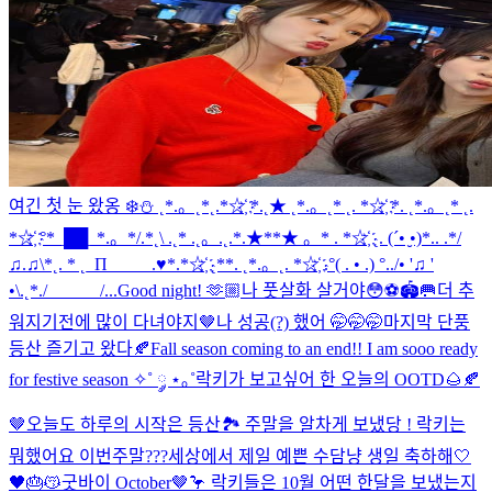
여긴 첫 눈 왔옹 ❄️⛄️ ˛*.。˛*˛.*☆҉ *.˛★ ˛*.。˛* ˛. *☆҉ *. ˛*.。˛* ˛.
*☆҉ °*_██_*.。*/.*˛\ .˛* .˛。.˛.*.★**★ 。* . *☆҉ ˛. (´• ̮•)*.. .*/
♫.♫\*˛. * ˛_Π_____.♥*.*☆҉ ˛**. ˛*.。˛. *☆҉ .°( . • .) °../• '♫ '
•\.˛*./______/...
Good night! 🫶🏼
나 풋살화 살거야😳⚽️🏟️🥅
더 추
워지기전에 많이 다녀야지🤎
나 성공(?) 했어 🤭🤭🤭
마지막 단풍
등산 즐기고 왔다🍂
Fall season coming to an end!! I am sooo ready
for festive season ✧˚ ༘ ⋆｡˚
락키가 보고싶어 한 오늘의 OOTD🌰🍂
🤎
오늘도 하루의 시작은 등산🏞️ 주말을 알차게 보냈당 ! 락키는
뭐했어요 이번주말???
세상에서 제일 예쁜 수담냥 생일 축하해🤍
🖤🎂😽
굿바이 October🤎🦩 락키들은 10월 어떤 한달을 보냈는지