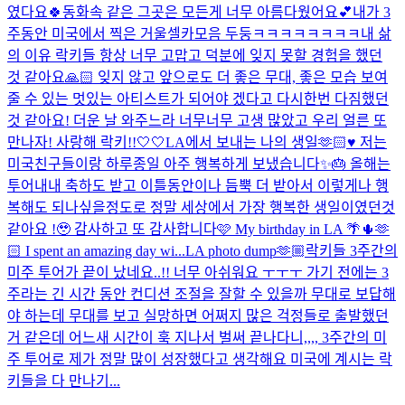
였다요🍀동화속 같은 그곳은 모든게 너무 아름다웠어요💕
내가 3
주동안 미국에서 찍은 거울셀카모음 두둥ㅋㅋㅋㅋㅋㅋㅋㅋ
내 삶
의 이유 락키들 항상 너무 고맙고 덕분에 잊지 못할 경험을 했던
것 같아요🙏🏻 잊지 않고 앞으로도 더 좋은 무대, 좋은 모습 보여
줄 수 있는 멋있는 아티스트가 되어야 겠다고 다시한번 다짐했던
것 같아요! 더운 날 와주느라 너무너무 고생 많았고 우리 얼른 또
만나자! 사랑해 락키!!🤍🤍
LA에서 보내는 나의 생일🫶🏻♥️ 저는
미국친구들이랑 하루종일 아주 행복하게 보냈습니다✨🎂 올해는
투어내내 축하도 받고 이틀동안이나 듬뿍 더 받아서 이렇게나 행
복해도 되나싶을정도로 정말 세상에서 가장 행복한 생일이였던것
같아요 !🥹 감사하고 또 감사합니다🩷 My birthday in LA 🌴🌵🫶
🏻 I spent an amazing day wi...
LA photo dump🫶🏼
락키들 3주간의
미주 투어가 끝이 났네요..!! 너무 아쉬워요 ㅜㅜㅜ 가기 전에는 3
주라는 긴 시간 동안 컨디션 조절을 잘할 수 있을까 무대로 보답해
야 하는데 무대를 보고 실망하면 어쩌지 많은 걱정들로 출발했던
거 같은데 어느새 시간이 훅 지나서 벌써 끝나다니,,,, 3주간의 미
주 투어로 제가 정말 많이 성장했다고 생각해요 미국에 계시는 락
키들을 다 만나기...