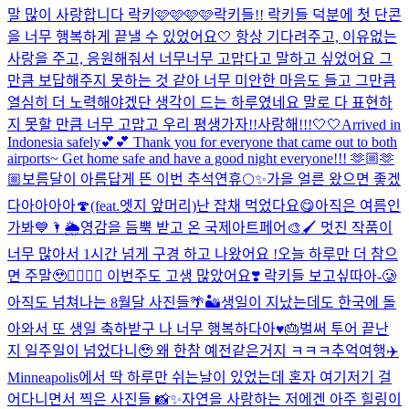
말 많이 사랑합니다 락키🩷🩷🩷🩷
락키들!! 락키들 덕분에 첫 단콘
을 너무 행복하게 끝낼 수 있었어요🤍 항상 기다려주고, 이유없는
사랑을 주고, 응원해줘서 너무너무 고맙다고 말하고 싶었어요 그
만큼 보답해주지 못하는 것 같아 너무 미안한 마음도 들고 그만큼
열심히 더 노력해야겠단 생각이 드는 하루였네요 말로 다 표현하
지 못할 만큼 너무 고맙고 우리 평생가자!!사랑해!!!🤍🤍
Arrived in
Indonesia safely💕💕 Thank you for everyone that came out to both
airports~ Get home safe and have a good night everyone!!! 🫶🏼🫶
🏼
보름달이 아름답게 뜬 이번 추석연휴🌕✨
가을 얼른 왔으면 좋겠
다아아아아🍄(feat.엣지 앞머리)
난 잡채 먹었다요😋
아직은 여름인
가봐💙🌂🌦️
영감을 듬뿍 받고 온 국제아트페어🎨🖌️ 멋진 작품이
너무 많아서 1시간 넘게 구경 하고 나왔어요 !
오늘 하루만 더 참으
면 주말🥹❤️‍🔥❤️‍🔥 이번주도 고생 많았어요❣️ 락키들 보고싶따아-🥲
아직도 넘쳐나는 8월달 사진들🌴🏜️
생일이 지났는데도 한국에 돌
아와서 또 생일 축하받구 나 너무 행복하다아♥️🎂
벌써 투어 끝난
지 일주일이 넘었다니🥹 왜 한참 예전같은거지 ㅋㅋㅋ추억여행✈️
Minneapolis에서 딱 하루만 쉬는날이 있었는데 혼자 여기저기 걸
어다니면서 찍은 사진들 📸✨자연을 사랑하는 저에겐 아주 힐링이