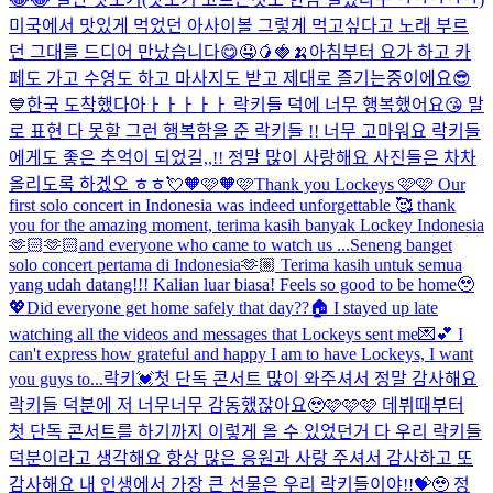
미국에서 맛있게 먹었던 아사이볼 그렇게 먹고싶다고 노래 부르
던 그대를 드디어 만났습니다😋🤤🥭🍓🍌
아침부터 요가 하고 카
페도 가고 수영도 하고 마사지도 받고 제대로 즐기는중이에요😎
💙
한국 도착했다아ㅏㅏㅏㅏㅏ 락키들 덕에 너무 행복했어요😘 말
로 표현 다 못할 그런 행복함을 준 락키들 !! 너무 고마워요 락키들
에게도 좋은 추억이 되었길,,!! 정말 많이 사랑해요 사진들은 차차
올리도록 하겠오 ㅎㅎ💘
🧡🩷🧡🩷
Thank you Lockeys 🩷🩷 Our
first solo concert in Indonesia was indeed unforgettable 🥰 thank
you for the amazing moment, terima kasih banyak Lockey Indonesia
🫶🏻🫶🏻and everyone who came to watch us ...
Seneng banget
solo concert pertama di Indonesia🫶🏼 Terima kasih untuk semua
yang udah datang!!! Kalian luar biasa! Feels so good to be home🥹
💖
Did everyone get home safely that day??🏠 I stayed up late
watching all the videos and messages that Lockeys sent me💌💕 I
can't express how grateful and happy I am to have Lockeys, I want
you guys to...
락키💓첫 단독 콘서트 많이 와주셔서 정말 감사해요
락키들 덕분에 저 너무너무 감동했잖아요🥹🩷🩷🩷 데뷔때부터
첫 단독 콘서트를 하기까지 이렇게 올 수 있었던거 다 우리 락키들
덕분이라고 생각해요 항상 많은 응원과 사랑 주셔서 감사하고 또
감사해요 내 인생에서 가장 큰 선물은 우리 락키들이야!!💝🥹 정