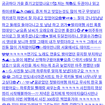
궁금하다 가을 즐기고있었나요??🥰 저는 책📚도 두권이나 읽고
취미생활⛰️🎾🎨📸도 즐겨 하고 맛있는것도 많이 먹구 무엇보다
락키생각 하면서 잘 지내고 있었어요🙈💖🗝️
🍀✨ 잘자 굿나잇
냠냠
하고 둘레길 돌아다니고 또 냠냠 하고 귀가🍁
발리여행 사진 폭풍
업데잇🤍🌿
요즘 날씨가 오래오래 갔으면 좋겠다🐵🍂🍁
미주투어
브이로그 잘 봐주셨나요??🙈♥️ 벌써 두달전이라니..믿을수가😳다
시 영상을 보니까 정말 그때의 내가 부럽더라고 ㅋㅋㅋ 그래서 사
진들 많이 가져왔어😽📷✨
레아언니랑 서울에서도 데이트ㅡㅡㅡ
🩶🩶ㅋㅋㅋㅋㅋ
연기도 노래도 연출도 짱이였던 뮤지컬 부치하난
🐬🌊✨
노을이 예쁜날 산책하구왔어용💖
요즘 🤍
락키 9월달 잘 지
냈죠?? 모음 사진을 게시 하는게 조금 늦었지만 아주 찐했던 9월
🔥✨💦 사진들 보니까 하루하루 알차게 보냈더라구요 ㅋㅋㅋㅋ
😂😂 그리고 인도네시아콘서트도 하구 락키들 벌써 너무너무 보
고싶다🙈💕
( ˶'ᵕ'🫶)💕
꿈같았던 첫발리여행 마치고 무사히 한국 돌
아왔어요✨ 하루종일 빨래랑 싸우는중 ㅋㅋㅋㅋㅋ 사진정리 영상
정리 시작해볼까아~~?? 저녁은 김치찌개 먹어야지🤤
다시만나
따!!
아마 이번 여행에서 사진 300장은 찍었을거야 ㅋㅋㅋㅋㅋㅋ
😂😂 일단 맛보기(맛보기 고르는것도 한참 걸렸다구 ㅋㅋㅋㅋㅋ)