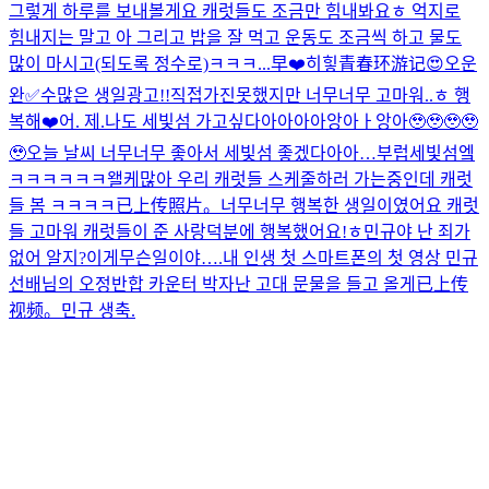
그렇게 하루를 보내볼게요 캐럿들도 조금만 힘내봐요ㅎ 억지로
힘내지는 말고 아 그리고 밥을 잘 먹고 운동도 조금씩 하고 물도
많이 마시고(되도록 정수로)ㅋㅋㅋ...
早❤️
히힣
青春环游记😍
오운
완✅
수많은 생일광고!!직접가진못했지만 너무너무 고마워..ㅎ 행
복해❤️
어. 제.
나도 세빛섬 가고싶다아아아아앙아ㅏ앙아🥹🥹🥹🥹
🥹
오늘 날씨 너무너무 좋아서 세빛섬 좋겠다아아…부럽
세빛섬엨
ㅋㅋㅋㅋㅋㅋ왤케많아 우리 캐럿들 스케줄하러 가는중인데 캐럿
들 봄 ㅋㅋㅋㅋ
已上传照片。
너무너무 행복한 생일이였어요 캐럿
들 고마워 캐럿들이 준 사랑덕분에 행복했어요!ㅎ
민규야 난 죄가
없어 알지?
이게무슨일이야….
내 인생 첫 스마트폰의 첫 영상 민규
선배님의 오정반합 카운터 박자
난 고대 문물을 들고 올게
已上传
视频。
민규 생축.