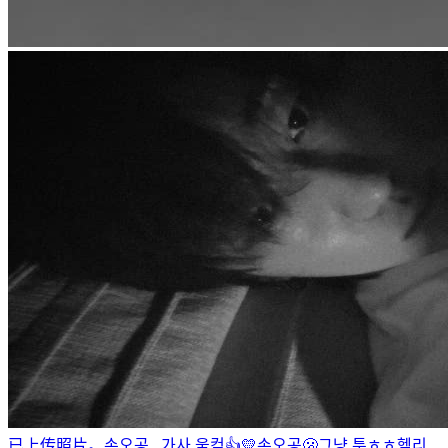
已上传照片。
손오공...가사 울컥👍💛
손오공🫢
그냥 툭ㅎㅎ
헬리