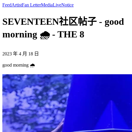
Feed
Artist
Fan Letter
Media
Live
Notice
SEVENTEEN社区帖子 - good
morning 🌧️ - THE 8
2023 年 4 月 18 日
good morning 🌧️