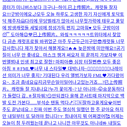
콥터가 미니버스보다 크구나~
하이.
已上传照片。
캐럿들 잘자
요!!!굿밤이에요🌙
모두 오늘 하루도 고생한 자기 자신에게 토닥토
닥 해주자🤗
다리에 무당벌레가 앉아서 나무젓가락에 태우고 풀잎
에 방생
캐럿들 세빛섬에 정성가득 편지 고마워♥️ 모두 굿밤이야
😴 도아해😉
💙
已上传照片。
와앀ㅋㅋㅋㅋㅋ트위터에서 찾았
다 금손 캐럿
프로필 바뀌었군 아주 두근두근이구만😎
캐럿들 너무
감사합니다 제가 찾아서 해볼게요!!🔥🔥 늦은밤에 미안해요!!
공기
질이 너무 안 좋네요.. 마스크 챙겨 써요
저 위 끝까지 가보자🤎 이
번앨범
내 인생 최고로 잘한? 마피아😎 심장 터질뻔😳 모두 좋은
아침 ㅎㅎ
FML🖤너무 내 스타일🖤 대박나자~❤️‍🔥❤️‍🔥❤️‍🔥❤️‍🔥
나레이
션 의미가 너무 좋지? 기대된다 우리 앨범
가보자 FML🖤
가다왔어
요~. 조금 춥네요🥱
지금무슨일이일어나고있는거죠....?
已上传照
片。
캐럿들 잘 지내나요?
누가 꽃이게~? 난 아니야~🤭🌼
운동하다
가 들렸다 감..ㅎ
잘자쒀?😏
안되겠다 올해 콘서트때 마지막으로 백
발 도전 가본다......
부석순 텐동 먹다🍤
🇨🇳잘하고올게요💎
이번
주도 끝났네요..! 진짜 이번 주도 열심히 일했던 한 주 같아요 하지
만 내일부터 또 달려야 합니다!ㅜ 힘내야지 뭐 어쩌겠어🥰 어제는
오늘이 참 두려웠는데 끝나고 나니깐 아무것도 아니네🤟 내일도