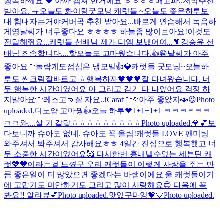
행복하세요 💙 아까 캡쳐 한거에요 ㅎㅎㅎㅎ
배고파..저녁추천
받아요. ㅠ
오늘도 화이팅
굿모닝 캐럿들 ~오늘도 좋은하루보
내 힘내자는거야
커버곡 추천 받아요...빠르게 연습해서 녹음하
게영
날씨가 너무좋다요 ㅎㅎㅎㅎ 하늘좀 많이보아요!
이것도
전달해줘요...캐럿들 선배님 제가 디엠 보냈어여...🩵
강승윤 선
배님 죄송합니다....핳
오늘도 고마웠습니다.👍😁
날씨가 아주
좋아요🩵
놀랍게도
점심은 냉모밀👍💎
캐럿들 굿모닝~오늘하
루도 썬크림잘바르고 ㅎ행복하자🖤🖤🖤
잘 다녀왔습니다. 너
무 행복한 시간이였어요 아 그리고 감기 다 나았어요 걱정 하
지말아요🩵
레스고🤜
잘 자요..!
Carat🩵🩷
아주 좋았지🫨
😍
Photo
uploaded.
디노얌 고마웡👍
오늘 하루🖤
1+1+1+1 ㅋㅋㅋㅋㅋㅋ
ㅋㅋ
와....살 거 같닿ㅎㅎㅎㅎㅎㅎㅎㅎㅎ
Photo uploaded.
💎💕
보
다보니까 슈아도 없네. 슈아도 꼭 올림!
캐럿들 LOVE 팬미팅
와주셔서 봐주셔서 감사해요ㅎㅎ 4일간 진심으로 행복했고 너
무 소중한 시간이었어요🥰 다시한번 흉내낼수없는 세븐틴 캐
럿💖💙이라는걸 느꼈구 우리 캐럿들이 이렇게 사랑을 주는 만
큼 좋은일이 더 많았으면 좋겠다는 바램이에요 울 캐럿들이기
에 고맙기도 미안하기도 그리고 많이 사랑해요😍 다음에 꼭
봐요!! 알라뷰💕
Photo uploaded.
맛있구마잉💖💙
Photo uploaded.