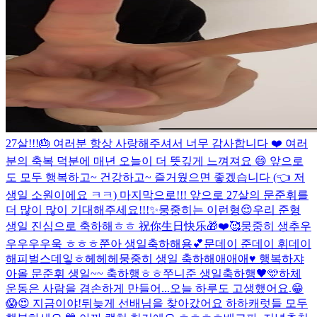
27살!!!🎂 여러분 항상 사랑해주셔서 너무 감사합니다 ❤️ 여러
분의 축복 덕분에 매년 오늘이 더 뜻깊게 느껴져요 😄 앞으로
도 모두 행복하고~ 건강하고~ 즐거웠으면 좋겠습니다 (👈 저
생일 소원이에요 ㅋㅋ) 마지막으로!!! 앞으로 27살의 문준휘를
더 많이 많이 기대해주세요!!!✨
뭉중히는 이런형😌
우리 준형
생일 진심으로 축하해ㅎㅎ 祝你生日快乐🎁❤️🥰
뭉중히 생추우
우우우우욱 ㅎㅎㅎ
쭌아 생일축하해용💕
문데이 준데이 휘데이
해피벌스데잏ㅎ헤헤헤
뭉중히 생일 축하해애애애♥️ 행복하쟈
아
올 문준휘 생일~~ 축하행ㅎㅎ
쭈니준 생일축하행🖤🩵
하체
운동은 사람을 겸손하게 만들어...
오늘 하루도 고생했어요.😁
😱😍 지금이야!
뒤늦게 선배님을 찾아갔어요 하하
캐럿들 모두