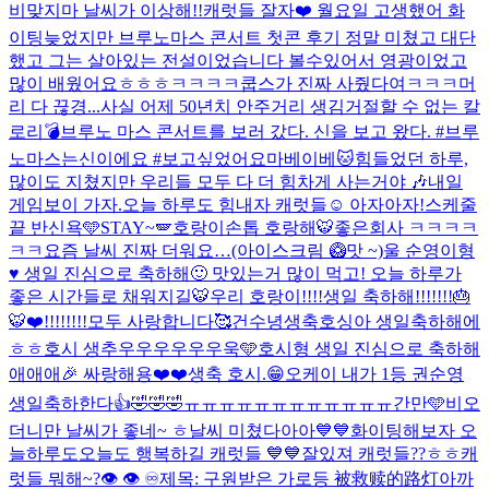
비맞지마 날씨가 이상해!!
캐럿들 잘자❤️ 월요일 고생했어 화
이팅
늦었지만 브루노마스 콘서트 첫콘 후기 정말 미쳤고 대단
했고 그는 살아있는 전설이었습니다 볼수있어서 영광이었고
많이 배웠어요ㅎㅎㅎ
ㅋㅋㅋㅋ쿱스가 진짜 사줬다여ㅋㅋㅋ
머
리 다 끊경...
사실 어제 50년치 안주거리 생김
거절할 수 없는 칼
로리💣
브루노 마스 콘서트를 보러 갔다. 신을 보고 왔다. #브루
노마스는신이에요 #보고싶었어요마베이베
🐱
힘들었던 하루,
많이도 지쳤지만 우리들 모두 다 더 힘차게 사는거야 🎶
내일
게임보이 가자.
오늘 하루도 힘내자 캐럿들☺️ 아자아자!
스케줄
끝 반신욕🩵
STAY~🪽
호랑이손톱 호랑해🐯
좋은회사 ㅋㅋㅋㅋ
ㅋㅋ
요즘 날씨 진짜 더워요…(아이스크림 🥝맛 ~)
울 순영이형
♥️ 생일 진심으로 축하해🙂 맛있는거 많이 먹고! 오늘 하루가
좋은 시간들로 채워지길🐯
우리 호랑이!!!!생일 축하해!!!!!!!🎂
🐯❤️!!!!!!!!
모두 사랑합니다🥰
건수녕생축
호싱아 생일축하해에
ㅎㅎ
호시 생추우우우우우우욱🩵
호시형 생일 진심으로 축하해
애애애🎉 싸랑해용❤️❤️
생축 호시.😁
오케이 내가 1등 권순영
생일축하한다👍🤣🤣🤣
ㅠㅠㅠㅠㅠㅠㅠㅠㅠㅠㅠㅠ
간만🩵
비오
더니만 날씨가 좋네~ ㅎ
날씨 미쳤다아아💙💙화이팅해보자 오
늘하루도
오늘도 행복하길 캐럿들 💙💙
잘있져 캐럿들??ㅎㅎ
캐
럿들 뭐해~?
👁️ 👁️ ♾️
제목: 구원받은 가로등 被救赎的路灯
아까