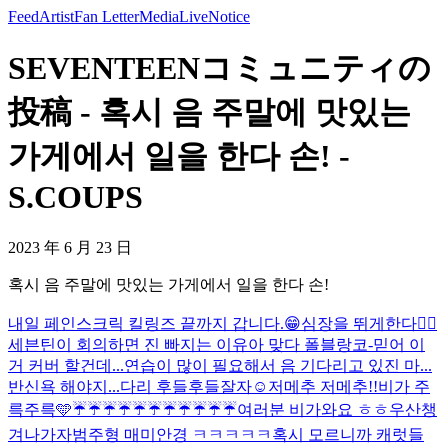
Feed
Artist
Fan Letter
Media
Live
Notice
SEVENTEENコミュニティの
投稿 - 혹시 음 주말에 맛있는
가게에서 일을 한다 손! -
S.COUPS
2023 年 6 月 23 日
혹시 음 주말에 맛있는 가게에서 일을 한다 손!
내일 페인스크릭 킬링즈 끝까지 갑니다.😁
심장을 뛰게한다❤️‍🔥
세븐틴이 회의하면 진 빠지는 이유
아 맞다 폴블랑코-믿어 이
거 커버 할건데...연습이 많이 필요해서 음 기다리고 있진 마...
반신욕 해야지...다리 후들후들
잘자☺️
저메추 저메추!!
비가 주
륵주륵🩵
☔️☔️☔️☔️☔️☔️☔️☔️☔️☔️☔️
여러분 비가와요 ㅎㅎ우산챙
겨나가자
범주형 매미안경 ㅋㅋㅋㅋㅋ
혹시 모르니까 캐럿들