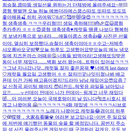
최승철.
쿱따뚭 생일선물 원하는거 단체방에 올려주세요~🫶🏻
쿱형 햎벌맨 오늘 하늘 예쁘더라
에스쿱스따또 또따또 또도또
좋아해용🍒 히히 귀여워
🤍8.8🤍🥰🫶😻😘😍
ㅋㅋㅋㅋㅋㅋㅋㅋ
형 생축생축 ㅋㅋㅋ
우리형!!!! 생일 축하해!!!!!🎂🎉👏😆
쿱형
추카추카 ㅎㅎㅎ😍
쿱형 생축생축♥️
캐럿들 땡큥 나보다 행복하
게 보냉
카톡으로 보내라......얘들아
쿱스 생축👍😁 사진은 선물
이야. 열심히 보정했다.
승철이 생축이야아ㅎㅎ
수고~
저메추
샤오롱바오
굿밤🤎
오늘 하루도 고생했어요🩵
오늘의 메뉴 냉모
밀에 치즈돈까스 어때유🤔 너희들 밥먹어라!
고생해또잉🩵
운
동이 너무 재밌다........
벽화 보러 왔는데...트럭이 있어섴ㅋㅋㅋ
ㅋ그냥 지나갑니닷...
캐럿들 잘자 좋은꿈꿔 🖤
너에게 last dance
🤍
캐럿들 월요일 고생했어 ㅎㅎ 잘자!!!굿나잇
미쳤나봐 배고
픈데 이건 가짜 배고픔이겠지?
드라마 남남 재밌어요🥹
요즘 7
살 신청곡 파이팅 해야지 🥹
리전드..락윗유 파일들 남아있나
요?!……ㅜ
선데이 먼데이 니가 먼데이~ 핑계고 너무 재밌다
🤣
…
아 여러분 오늘이 국제호랑이의 날 입니다🐅
조시호시 핑
계고 나왔어용 🤗
ㅋㅋㅋㅋㅋㅋ4화 재밌넹 ㅋㅋㅋㅋㅋ
시브로
ㅋㅋㅋㅋㅋㅋㅋㅋㅋ 노래가 나왔어요 캐럿들😂
겸이의 하루
🤍
🫣哎呀，大家在看嘛💎 여러분 보고있나요~
이번 주 일요일
에 저번에 얘기했던 동물의 숲을 할 예정입니다. 꿈번지 주소
와 섬 사진 올려주시면 게임보이 때 구경하러 갈게요. 모두 보