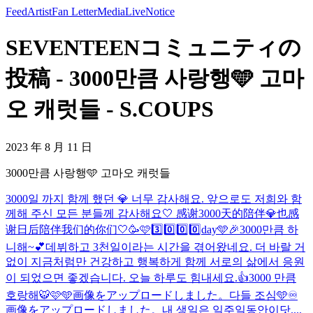
Feed
Artist
Fan Letter
Media
Live
Notice
SEVENTEENコミュニティの
投稿 - 3000만큼 사랑행🩵 고마
오 캐럿들 - S.COUPS
2023 年 8 月 11 日
3000만큼 사랑행🩵 고마오 캐럿들
3000일 까지 함께 했던 💎 너무 감사해요. 앞으로도 저희와 함
께해 주신 모든 분들께 감사해요🤍 感谢3000天的陪伴💎也感
谢日后陪伴我们的你们🤍
🥳🩷3️⃣0️⃣0️⃣0️⃣day🩵🎉
3000만큼 하
니해~💕
데뷔하고 3천일이라는 시간을 겪어왔네요. 더 바랄 거
없이 지금처럼만 건강하고 행복하게 함께 서로의 삶에서 응원
이 되었으면 좋겠습니다. 오늘 하루도 힘내세요.👍
3000 만큼
호랑해🐯🩷🩵
画像をアップロードしました。
다들 조심🩵
♾️
画像をアップロードしました。
내 생일은 일주일동안이닷....