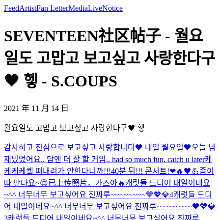
Feed
Artist
Fan Letter
Media
Live
Notice
SEVENTEEN社区帖子 - 월요
일도 고맙고 보고싶고 사랑한다구
🖤 헿 - S.COUPS
2021 年 11 月 14 日
월요일도 고맙고 보고싶고 사랑한다구🖤 헿
감사하고 진심으로 보고싶고 사랑합니다🖤 내일 월요일🖤
오늘 넘
재밌었어요.. 담엔 더 잘 할 거임.. had so much fun. catch u later
케
케케케켘 떠내려가 안한다니까!!!
40분 뒤!!! 콘서트!❤🔥🖤💪
좀이
따 만나요~😌
已上传照片。
가즈아🔥
캐럿들 드디어 내일이네요
~^^ 너무너무 보고싶어요 진짜루~~~~~~~~💙💖💎4
캐럿들 드디
어 내일이네요~^^ 너무너무 보고싶어요 진짜루~~~~~~~~💙💖💎
3
캐럿들 드디어 내일이네요~^^ 너무너무 보고싶어요 진짜루