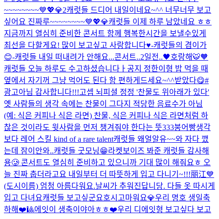
~~~~~~~~💙💖💎2
캐럿들 드디어 내일이네요~^^ 너무너무 보고
싶어요 진짜루~~~~~~~~💙💖💎
캐럿들 이제 하루 남았네요 ㅎㅎ
지금까지 열심히 준비한 콘서트 함께 행복한시간을 보낼수있게
최선을 다할게요! 많이 보고싶고 사랑합니다♥️-캐럿들의 겸이가
😊-
캐럿들 내일 떠내려가 안해요...
콘서트..2일전..🖤
호랑해🐯🧡
캐럿들 오늘 하루도 수고하셨습니다ㅏ
공지 정한이형 밥 먹을 때
옆에서 자기꺼 그냥 먹어도 된다 함 편하게드세요~^^
받았다😋#
광고아님 감사합니다!!!
고셉 뇌피셜 정정 '찬물도 위아래가 있다'
옛 사람들의 생각 속에는 찬물이 그다지 적당한 음료수가 아님
(예: 식은 커피나 식은 라면) 찬물, 식은 커피나 식은 라면처럼 하
찮은 것이라도 윗사람을 먼저 챙겨줘야 한다는 뜻
333
붕어빵
생각
보다 레어 스킬 kind of a rare talent
캐럿들 왜얼알유~~
와 자다 깼
는데 잠이안와..
캐럿들 굿모닝😁
라켓보이즈 봐준 캐럿들 감사해
용🥲 콘서트도 열심히 준비하고 있으니까 기대 많이 해줘요ㅎ 오
늘 진짜 춥더라고요 내일부터 더 따뜻하게 입고 다니기~!!!
丽江💙
(도시이름) 엄청 아름다워요.
날씨가 추워진답니당. 다들 옷 따시게
입고 다녀요
캐럿들 보고싶군요
호시
고마워요💎
우리 명호 생일축
하해❤️🎱
에잇이 생축이야아ㅎㅎ❤️
우리 디에잇형 보고싶다 보고