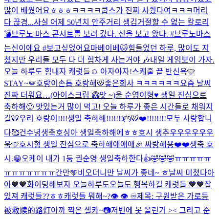
많이 배웠어요ㅎㅎㅎ
ㅋㅋㅋㅋ쿱스가 진짜 사줬다여ㅋㅋㅋ
머리
다 끊경...
사실 어제 50년치 안주거리 생김
거절할 수 없는 칼로리
💣
브루노 마스 콘서트를 보러 갔다. 신을 보고 왔다. #브루노마스
는신이에요 #보고싶었어요마베이베
🐱
힘들었던 하루, 많이도 지
쳤지만 우리들 모두 다 더 힘차게 사는거야 🎶
내일 게임보이 가자.
오늘 하루도 힘내자 캐럿들☺️ 아자아자!
스케줄 끝 반신욕🩵
STAY~🪽
호랑이손톱 호랑해🐯
좋은회사 ㅋㅋㅋㅋㅋㅋ
요즘 날씨
진짜 더워요…(아이스크림 🥝맛 ~)
울 순영이형♥️ 생일 진심으로
축하해🙂 맛있는거 많이 먹고! 오늘 하루가 좋은 시간들로 채워지
길🐯
우리 호랑이!!!!생일 축하해!!!!!!!🎂🐯❤️!!!!!!!!
모두 사랑합니
다🥰
건수녕생축
호싱아 생일축하해에ㅎㅎ
호시 생추우우우우우우
욱🩵
호시형 생일 진심으로 축하해애애애🎉 싸랑해용❤️❤️
생축 호
시.😁
오케이 내가 1등 권순영 생일축하한다👍🤣🤣🤣
ㅠㅠㅠㅠㅠ
ㅠㅠㅠㅠㅠㅠㅠ
간만🩵
비오더니만 날씨가 좋네~ ㅎ
날씨 미쳤다아
아💙💙화이팅해보자 오늘하루도
오늘도 행복하길 캐럿들 💙💙
잘
있져 캐럿들??ㅎㅎ
캐럿들 뭐해~?
👁️ 👁️ ♾️
제목: 구원받은 가로등
被救赎的路灯
아까 찍은 셀카~📷
저번에 못 올린거 >< 그리고 준