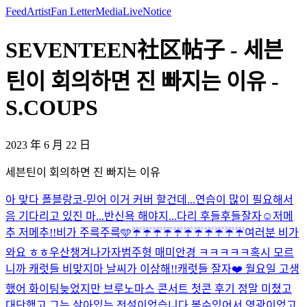
Feed
Artist
Fan Letter
Media
Live
Notice
SEVENTEEN社区帖子 - 세븐
틴이 회의하면 진 빠지는 이유 -
S.COUPS
2023 年 6 月 22 日
세븐틴이 회의하면 진 빠지는 이유
아 맞다 폴블랑코-믿어 이거 커버 할건데...연습이 많이 필요해서
음 기다리고 있진 마...
반신욕 해야지...다리 후들후들
잘자☺️
저메
추 저메추!!
비가 주륵주륵🩵
☔️☔️☔️☔️☔️☔️☔️☔️☔️☔️☔️
여러분 비가
와요 ㅎㅎ우산챙겨나가자
범주형 매미안경 ㅋㅋㅋㅋㅋ
혹시 모르
니까 캐럿들 비맞지마 날씨가 이상해!!
캐럿들 잘자❤️ 월요일 고생
했어 화이팅
늦었지만 브루노마스 콘서트 첫콘 후기 정말 미쳤고
대단했고 그는 살아있는 전설이었습니다 볼수있어서 영광이었고