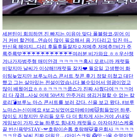
세븐틴이 회의하면 진 빠지는 이유
아 맞다 폴블랑코-믿어 이
거 커버 할건데...연습이 많이 필요해서 음 기다리고 있진 마...
반신욕 해야지...다리 후들후들
잘자☺️
저메추 저메추!!
비가 주
륵주륵🩵
☔️☔️☔️☔️☔️☔️☔️☔️☔️☔️☔️
여러분 비가와요 ㅎㅎ우산챙
겨나가자
범주형 매미안경 ㅋㅋㅋㅋㅋ
혹시 모르니까 캐럿들
비맞지마 날씨가 이상해!!
캐럿들 잘자❤️ 월요일 고생했어 화
이팅
늦었지만 브루노마스 콘서트 첫콘 후기 정말 미쳤고 대단
했고 그는 살아있는 전설이었습니다 볼수있어서 영광이었고
많이 배웠어요ㅎㅎㅎ
ㅋㅋㅋㅋ쿱스가 진짜 사줬다여ㅋㅋㅋ
머
리 다 끊경...
사실 어제 50년치 안주거리 생김
거절할 수 없는 칼
로리💣
브루노 마스 콘서트를 보러 갔다. 신을 보고 왔다. #브루
노마스는신이에요 #보고싶었어요마베이베
🐱
힘들었던 하루,
많이도 지쳤지만 우리들 모두 다 더 힘차게 사는거야 🎶
내일
게임보이 가자.
오늘 하루도 힘내자 캐럿들☺️ 아자아자!
스케줄
끝 반신욕🩵
STAY~🪽
호랑이손톱 호랑해🐯
좋은회사 ㅋㅋㅋㅋ
ㅋㅋ
요즘 날씨 진짜 더워요…(아이스크림 🥝맛 ~)
울 순영이형