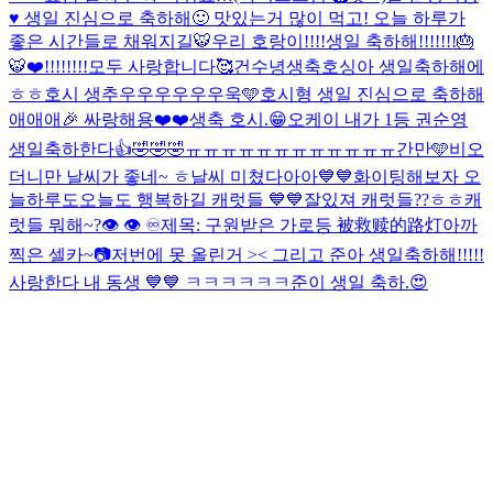
♥️ 생일 진심으로 축하해🙂 맛있는거 많이 먹고! 오늘 하루가
좋은 시간들로 채워지길🐯
우리 호랑이!!!!생일 축하해!!!!!!!🎂
🐯❤️!!!!!!!!
모두 사랑합니다🥰
건수녕생축
호싱아 생일축하해에
ㅎㅎ
호시 생추우우우우우우욱🩵
호시형 생일 진심으로 축하해
애애애🎉 싸랑해용❤️❤️
생축 호시.😁
오케이 내가 1등 권순영
생일축하한다👍🤣🤣🤣
ㅠㅠㅠㅠㅠㅠㅠㅠㅠㅠㅠㅠ
간만🩵
비오
더니만 날씨가 좋네~ ㅎ
날씨 미쳤다아아💙💙화이팅해보자 오
늘하루도
오늘도 행복하길 캐럿들 💙💙
잘있져 캐럿들??ㅎㅎ
캐
럿들 뭐해~?
👁️ 👁️ ♾️
제목: 구원받은 가로등 被救赎的路灯
아까
찍은 셀카~📷
저번에 못 올린거 >< 그리고 준아 생일축하해!!!!!
사랑한다 내 동생 💙💙 ㅋㅋㅋㅋㅋㅋ
준이 생일 축하.😍