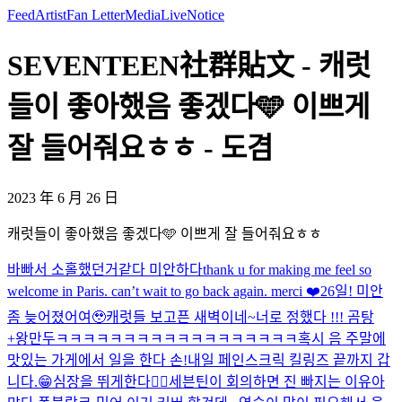
Feed
Artist
Fan Letter
Media
Live
Notice
SEVENTEEN社群貼文 - 캐럿
들이 좋아했음 좋겠다🩵 이쁘게
잘 들어줘요ㅎㅎ - 도겸
2023 年 6 月 26 日
캐럿들이 좋아했음 좋겠다🩵 이쁘게 잘 들어줘요ㅎㅎ
바빠서 소홀했던거같다 미안하다
thank u for making me feel so
welcome in Paris. can’t wait to go back again. merci ❤️
26일! 미안
좀 늦어졌어여🥹
캐럿들 보고픈 새벽이네~
너로 정했다 !!! 곰탕
+왕만두
ㅋㅋㅋㅋㅋㅋㅋㅋㅋㅋㅋㅋㅋㅋㅋㅋㅋㅋ
혹시 음 주말에
맛있는 가게에서 일을 한다 손!
내일 페인스크릭 킬링즈 끝까지 갑
니다.😁
심장을 뛰게한다❤️‍🔥
세븐틴이 회의하면 진 빠지는 이유
아