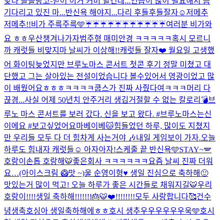
맞다 폴블랑코-믿어 이거 커버 할건데...연습이 많이 필요해서 음
기다리고 있진 마...
반신욕 해야지...다리 후들후들
잘자☺️
저메추
저메추!!
비가 주륵주륵🩵
☔️☔️☔️☔️☔️☔️☔️☔️☔️☔️☔️
여러분 비가와
요 ㅎㅎ우산챙겨나가자
범주형 매미안경 ㅋㅋㅋㅋㅋ
혹시 모르니
까 캐럿들 비맞지마 날씨가 이상해!!
캐럿들 잘자❤️ 월요일 고생했
어 화이팅
늦었지만 브루노마스 콘서트 첫콘 후기 정말 미쳤고 대
단했고 그는 살아있는 전설이었습니다 볼수있어서 영광이었고 많
이 배웠어요ㅎㅎㅎ
ㅋㅋㅋㅋ쿱스가 진짜 사줬다여ㅋㅋㅋ
머리 다
끊경...
사실 어제 50년치 안주거리 생김
거절할 수 없는 칼로리💣
브
루노 마스 콘서트를 보러 갔다. 신을 보고 왔다. #브루노마스는신
이에요 #보고싶었어요마베이베
🐱
힘들었던 하루, 많이도 지쳤지
만 우리들 모두 다 더 힘차게 사는거야 🎶
내일 게임보이 가자.
오늘
하루도 힘내자 캐럿들☺️ 아자아자!
스케줄 끝 반신욕🩵
STAY~🪽
호랑이손톱 호랑해🐯
좋은회사 ㅋㅋㅋㅋㅋㅋ
요즘 날씨 진짜 더워
요…(아이스크림 🥝맛 ~)
울 순영이형♥️ 생일 진심으로 축하해🙂
맛있는거 많이 먹고! 오늘 하루가 좋은 시간들로 채워지길🐯
우리
호랑이!!!!생일 축하해!!!!!!!🎂🐯❤️!!!!!!!!
모두 사랑합니다🥰
건수
녕생축
호싱아 생일축하해에ㅎㅎ
호시 생추우우우우우우욱🩵
호시