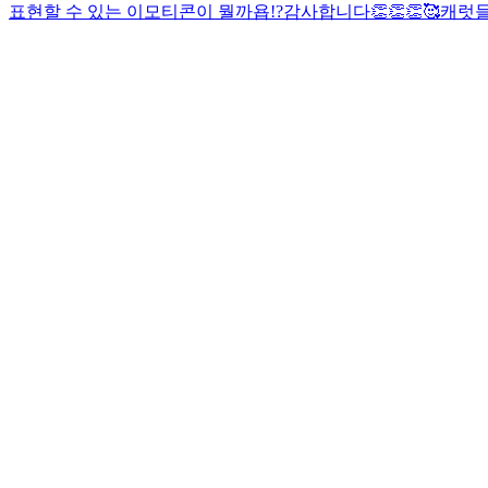
표현할 수 있는 이모티콘이 뭘까욥!?
감사합니다👏👏👏🥰
캐럿들♥