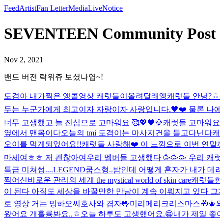
Feed
Artist
Fan Letter
Media
Live
Notice
SEVENTEEN Community Po
Nov 2, 2021
밴드 버전 락위쥬 보셨나엽~!
도겸아 내가찍은 앵콜영상 캐럿들이올려달래앵
캐럿들 안녕?
두는 누군가에게 최고이자 자랑이자 사랑입니다.🖤❤️ 물론 
너무 고생했고 늘 진심으로 고마워요 🥰💖💙💎
캐럿들 고마워요♥
옆에서 맨몸이다
오늘의 tmi 도겸이는 마사지건을 들고다닌다
캐
오이를 먹게되었어요!!
캐럿들 사랑해❤️ 이 느낌으로 이번 연말
마세여ㅎㅎ 저 괜찮아여
우리 멤버들 고생했다 🥳🥳🥳 우리 캐럿
특급 미쳐썽....
LEGEND
쿱스형..밤인데 어떻게 혼자가 내가 데려
찍어
신비로운 관리의 세계 the mystical world of skin care
캐럿들한
이 된다 아직도 세상을 바꿀만한 만남이 계속 이뤄지고 있다 
로 영상 거는 밍하오씨
호사와 겸자🤟
미리메리크리스마스🎁🎄
왔어요 개훌륭봐요..ㅎ
오늘 하루도 고생했어요.😁
내가 제일 좋아