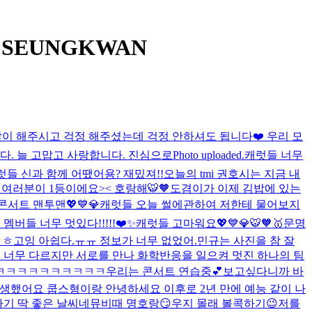
- SEUNGKWAN
많이 해주시고 걱정 해주셨는데 걱정 안하셔도 됩니다❤️ 우리 모
니다. 늘 고맙고 사랑합니다. 진심으로
Photo uploaded.
캐럿들 너무
럿들 신과 함께 어땠어용? 재밌져!!
오늘의 tmi 권호시는 지금 내
 여러분이 1등이에요>< 호랑해🐯🧡
도겸이가 이제 김밥에 있는
콘서트 맨투맨💖💙💎
캐럿들 오늘 썰에관하여 저한테 물어보지
멤버들 너무 멋있다!!!!!❤️✨
캐럿들 고마워요💖💙💎🐯🧡🥇
문명
ㅎㅎ
고잉 아쉽다.ㅠㅠ 정보가 너무 없었어.
민규는 사진을 참 잘
로 너무 다르지만 서로를 만나 화학반응을 일으켜 멋진 하나의 팀
ㅋㅋㅋㅋㅋㅋㅋㅋㅋㅋㅋㅋ
우리는 콘서트 연습중💕
보고싶다니까 바
생했어요 쿱스형이랑 안녕하세요 이후로 2년 만에 예능 같이 나
하기 딱 좋은 날씨네
뮤비때 명호랑😏
우지 몰래 볼콕하기😉
저를