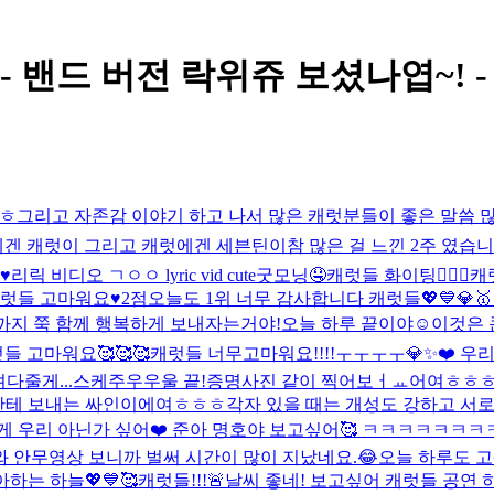
st - 밴드 버전 락위쥬 보셨나엽~! 
ㅎㅎ
그리고 자존감 이야기 하고 나서 많은 캐럿분들이 좋은 말씀 
나에겐 캐럿이 그리고 캐럿에겐 세븐틴이
참 많은 걸 느낀 2주 였습
️
리릭 비디오 ㄱㅇㅇ lyric vid cute
굿모닝🤤
캐럿들 화이팅❤️‍🔥🔥
캐
럿들 고마워요♥️
2점
오늘도 1위 너무 감사합니다 캐럿들💖💙💎🥇
까지 쭉 함께 행복하게 보내자는거야!
오늘 하루 끝이야☺️
이것은 
들 고마워요🥰🥰🥰
캐럿들 너무고마워요!!!!ㅜㅜㅜㅜ💎✨❤️ 우리 
다줄게...
스케주우우울 끝!
증명사진 같이 찍어보ㅓㅛ어여ㅎㅎ
테 보내는 싸인이에여ㅎㅎㅎ
각자 있을 때는 개성도 강하고 서
그게 우리 아닌가 싶어❤️ 준아 명호야 보고싶어🥰 ㅋㅋㅋㅋㅋ
와 안무영상 보니까 벌써 시간이 많이 지났네요.😂
오늘 하루도 고
하는 하늘💖💙🥰
캐럿들!!!🚨
날씨 좋네! 보고싶어 캐럿들 공연 