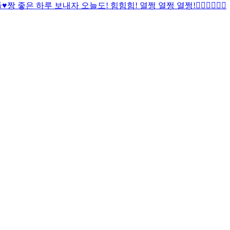
️짱 좋은 하루 보내자 오늘도! 힘힘힘! 열쩡 열쩡 열쩡!✊🏻✊🏻✊🏻