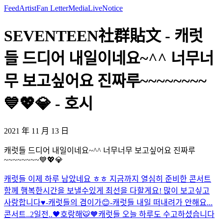
Feed
Artist
Fan Letter
Media
Live
Notice
SEVENTEEN社群貼文 - 캐럿
들 드디어 내일이네요~^^ 너무너
무 보고싶어요 진짜루~~~~~~~~
💙💖💎 - 호시
2021 年 11 月 13 日
캐럿들 드디어 내일이네요~^^ 너무너무 보고싶어요 진짜루
~~~~~~~~💙💖💎
캐럿들 이제 하루 남았네요 ㅎㅎ 지금까지 열심히 준비한 콘서트
함께 행복한시간을 보낼수있게 최선을 다할게요! 많이 보고싶고
사랑합니다♥️-캐럿들의 겸이가😊-
캐럿들 내일 떠내려가 안해요...
콘서트..2일전..🖤
호랑해🐯🧡
캐럿들 오늘 하루도 수고하셨습니다