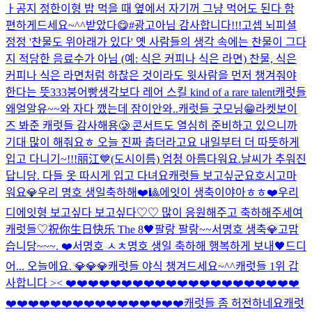
ㅏ
공지 정한이형 밥 먹을 때 옆에서 자기꺼 그냥 먹어도 된다 함
편하게드세요~^^
받았다😋#광고아님 감사합니다!!!
고셉 뇌피셜
정정 '찬물도 위아래가 있다' 옛 사람들의 생각 속에는 찬물이 그다
지 적당한 음료수가 아님 (예: 식은 커피나 식은 라면) 찬물, 식은
커피나 식은 라면처럼 하찮은 것이라도 윗사람을 먼저 챙겨줘야
한다는 뜻
333
붕어빵
생각보다 레어 스킬 kind of a rare talent
캐럿들
왜얼알유~~
와 자다 깼는데 잠이안와..
캐럿들 굿모닝😁
라켓보이
즈 봐준 캐럿들 감사해용🥲 콘서트도 열심히 준비하고 있으니까
기대 많이 해줘요ㅎ 오늘 진짜 춥더라고요 내일부터 더 따뜻하게
입고 다니기~!!!
丽江💙(도시이름) 엄청 아름다워요.
날씨가 추워진
답니당. 다들 옷 따시게 입고 다녀요
캐럿들 보고싶군요
호시
고마
워요💎
우리 명호 생일축하해❤️🎱
에잇이 생축이야아ㅎㅎ❤️
우리
디에잇형 보고싶다 보고싶다♡♡ 많이 응원해주고 축하해주세여
캐럿들♡
祝你生日快乐 The 8🖤
팔랑 팔랑~~
서명호 생축
💎고맙
습니당~~~. ❤️
서명호 ㅅㅊ
명호 생일 축하해 행복하게 보내🖤
드디
어... 오늘에요. 💎💎💎
캐럿들 야식 챙겨드세요~^^
캐럿들 1위 갑
사합니다 >< ❤️❤️❤️❤️❤️❤️❤️❤️❤️❤️❤️❤️❤️❤️❤️❤️❤️❤️❤️❤️❤️
❤️❤️❤️❤️❤️❤️❤️❤️❤️❤️❤️❤️❤️❤️❤️❤️
캐럿들 좀 허전하네요
캐럿