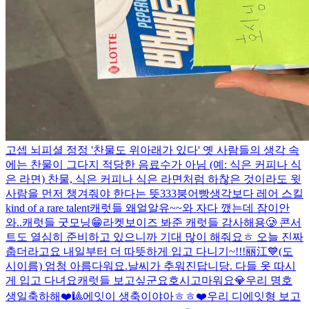
고셉 뇌피셜 정정 '찬물도 위아래가 있다' 옛 사람들의 생각 속
에는 찬물이 그다지 적당한 음료수가 아님 (예: 식은 커피나 식
은 라면) 찬물, 식은 커피나 식은 라면처럼 하찮은 것이라도 윗
사람을 먼저 챙겨줘야 한다는 뜻
333
붕어빵
생각보다 레어 스킬
kind of a rare talent
캐럿들 왜얼알유~~
와 자다 깼는데 잠이안
와..
캐럿들 굿모닝😁
라켓보이즈 봐준 캐럿들 감사해용🥲 콘서
트도 열심히 준비하고 있으니까 기대 많이 해줘요ㅎ 오늘 진짜
춥더라고요 내일부터 더 따뜻하게 입고 다니기~!!!
丽江💙(도
시이름) 엄청 아름다워요.
날씨가 추워진답니당. 다들 옷 따시
게 입고 다녀요
캐럿들 보고싶군요
호시
고마워요💎
우리 명호
생일축하해❤️🎱
에잇이 생축이야아ㅎㅎ❤️
우리 디에잇형 보고