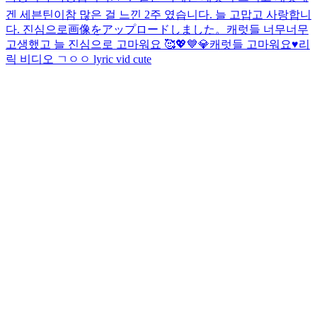
겐 세븐틴이
참 많은 걸 느낀 2주 였습니다. 늘 고맙고 사랑합니
다. 진심으로
画像をアップロードしました。
캐럿들 너무너무
고생했고 늘 진심으로 고마워요 🥰💖💙💎
캐럿들 고마워요♥️
리
릭 비디오 ㄱㅇㅇ lyric vid cute