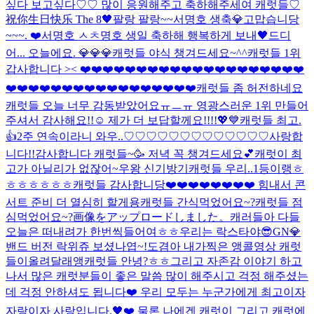
싶다 보고싶다♡♡ 많이 응원해주고 축하해주세여 캐럿들♡
祝你生日快乐 The 8🖤
팔랑 팔랑~~
서명호 생축
💎고맙습니당
~~~. ❤️
서명호 ㅅㅊ
명호 생일 축하해 행복하게 보내🖤
드디
어... 오늘에요. 💎💎💎
캐럿들 야식 챙겨드세요~^^
캐럿들 1위
갑사합니다 >< ❤️❤️❤️❤️❤️❤️❤️❤️❤️❤️❤️❤️❤️❤️❤️❤️❤️❤️❤️❤️
❤️❤️❤️❤️❤️❤️❤️❤️❤️❤️❤️❤️❤️❤️❤️❤️❤️
캐럿들 좀 허전하네요
캐럿들 오늘 너무 감동받았어요ㅠㅡㅠ 영광스러운 1위 만들어
주셔서 감사해요!!☺️ 제가 더 보답할께요!!!!💖💙
캐럿들 최고.
👍
2주 연속이라니 와우..♡♡♡♡♡♡♡♡♡♡♡♡♡사랑합
니다!!
감사합니다 캐럿들~🥳 저녁 꼭 챙겨드세요💕
캐럿이 최
고가 아닐리가 없잖어~
우왕 신기방기
캐럿들 우리..1등이랭ㅎ
ㅎㅎㅎㅎㅎㅎ
캐럿들 감사합니당❤️❤️❤️❤️❤️❤️❤️❤️ 힘내서 콘
서트 준비 더 열심히 할게용
캐럿들 간식먹었어요~?
캐럿들 점
심먹었어요~?
画像をアップロードしました。
캐러들아 다들
오늘은 떠내려가 한번씩들어여ㅎㅎ
우리는 락스타야😎
GN💎
밴드 버전 락위쥬 보셨나엽~!
도겸아 내가찍은 앵콜영상 캐럿
들이올려달래앵
캐럿들 안녕?ㅎㅎ
그리고 자존감 이야기 하고
나서 많은 캐럿분들이 좋은 말씀 많이 해주시고 걱정 해주셨는
데 걱정 안하셔도 됩니다❤️ 우리 모두는 누군가에게 최고이자
자랑이자 사랑입니다.🖤❤️ 물론 나에겐 캐럿이 그리고 캐럿에