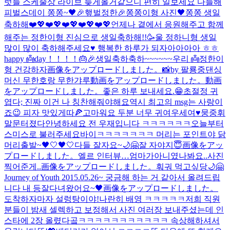
럿들 스케줄상 라이브 늦게올거같으니 편히 일보세요 다들
해
피벌스데이 쫑쫑~🖤
🎉햎벌정한🎉
쫑쫑이형 사진🖤
쫑쫑 생일
축하해❤️💖❤️💖❤️💖❤️💖❤️💖
언제나 곁에서 응원해주고 함께
해주는 정한이형 진심으로 생일축하해!!🥳
울 정하니형 생일
많이 많이 축하해주세요♥️ 행복한 하루가 되자아아아아 ㅎㅎ
happy 👼day！！！！🎂🎉
생일축하축하~~~~~~우리 👼
정한이
형 건강하자
画像をアップロードしました。
📸by 팔룡중댄싱
머신 무한호랑 무한갸루
動画をアップロードしました。
動画
をアップロードしました。
좋은 하루 보내세요.😁
초절정 귀
엽다; 진짜 이건 나 칭찬해줘야해요
역시 최고의 msg는 사랑이
죠😉 피자 맛있게따🍕고마워요 두분 너무 귀여우세여♥️
뭉중휘
말문터졌다
안녕하세요 전 우재입니다 ㅋㅋㅋㅋㅋㅋ
오늘부터
스미스로 불러주세요
바이ㅋㅋㅋㅋㅋㅋㅋ 머리는 포인트야 닭
머리
출발~🖤🤍🖤🤍
다들 잘자요~🌙🤗
잘 자야지😇
画像をアッ
プロードしました。
엘르 인터뷰…엄마가아니였나봐요..사진
찍어준게..
画像をアップロードしました。
훠궈 먹고싶당
🌙🤗
Journey of Youth 2015.05.26~ 궁금해 하는 거 같아서 올려드립
니다 내 등
잘다녀왔어요~🖤
画像をアップロードしました。
도착하자마자 설렁탕이야!
나란히 배영 ㅋㅋㅋㅋㅋ
저희 직원
분들이 밤새 셀렉하고 보정해서 사진 여러장 보내주셨는데 인
스타에 2장 올렸다곸ㅋㅋㅋㅋㅋㅋㅋㅋㅋㅋㅋ 속상해하셔서