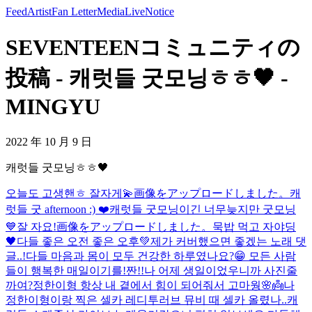
Feed
Artist
Fan Letter
Media
Live
Notice
SEVENTEENコミュニティの
投稿 - 캐럿들 굿모닝ㅎㅎ🖤 -
MINGYU
2022 年 10 月 9 日
캐럿들 굿모닝ㅎㅎ🖤
오늘도 고생핸ㅎ 잘자게💫
画像をアップロードしました。
캐
럿들 굿 afternoon :) ❤️
캐럿들 굿모닝이긴 너무늦지만 굿모닝
💙
잘 자요!
画像をアップロードしました。
묵밥 먹고 자야딩
🖤다들 좋은 오전 좋은 오후💚
제가 커버했으면 좋겠는 노래 댓
글..!
다들 마음과 몸이 모두 건강한 하루였나요?😁 모든 사람
들이 행복한 매일이기를!
짠!!
나 어제 생일이었우니까 사진줄
까여?
정한이형 항상 내 곁에서 힘이 되어줘서 고마웡🌸👼
나
정한이형이랑 찍은 셀카 레디투러브 뮤비 때 셀카 올렸나..
캐