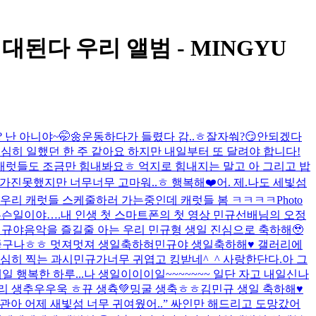
 기대된다 우리 앨범 - MINGYU
 난 아니야~🤭🌼
운동하다가 들렸다 감..ㅎ
잘자쒀?😏
안되겠다
 열심히 일했던 한 주 같아요 하지만 내일부터 또 달려야 합니다!
 캐럿들도 조금만 힘내봐요ㅎ 억지로 힘내지는 말고 아 그리고 밥
가진못했지만 너무너무 고마워..ㅎ 행복해❤️
어. 제.
나도 세빛섬
리 캐럿들 스케줄하러 가는중인데 캐럿들 봄 ㅋㅋㅋㅋ
Photo
슨일이야….
내 인생 첫 스마트폰의 첫 영상 민규선배님의 오정
민규야
음악을 즐길줄 아는 우리 민규형 생일 진심으로 축하해🥹
 좋구나ㅎㅎ 멋져멋져 생일축하혀
민규야 생일축하해♥️ 갤러리에
심히 찍는 과시민규가너무 귀엽고 킹받네^_^ 사랑한단다.아 그
 행복한 하루...
나 생일이이이일~~~~~~~ 일단 자고 내일신나
리 생추우우욱 ㅎ
뀨 생츅💚
밍굴 생축ㅎㅎ
김민규 생일 축하해♥️
승관아 어제 새빛섬 너무 귀여웠어..” 싸인만 해드리고 도망갔어