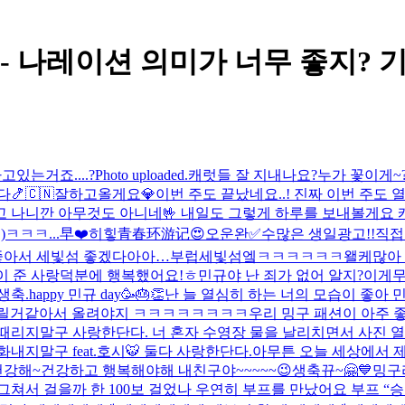
ost - 나레이션 의미가 너무 좋지?
있는거죠....?
Photo uploaded.
캐럿들 잘 지내나요?
누가 꽃이게~?
다🍤
🇨🇳잘하고올게요💎
이번 주도 끝났네요..! 진짜 이번 주도
고 나니깐 아무것도 아니네🤟 내일도 그렇게 하루를 보내볼게요
ㅋㅋㅋ...
早❤️
히힣
青春环游记😍
오운완✅
수많은 생일광고!!직접
좋아서 세빛섬 좋겠다아아…부럽
세빛섬엨ㅋㅋㅋㅋㅋㅋ왤케많아 우
이 준 사랑덕분에 행복했어요!ㅎ
민규야 난 죄가 없어 알지?
이게무
생축.
happy 민규 day🥳🎂👏
난 늘 열심히 하는 너의 모습이 좋아 
안올릴거같아서 올려야지 ㅋㅋㅋㅋㅋㅋㅋㅋ
우리 밍구 패션이 아주
때리지말구 사랑한단다. 너 혼자 수영장 물을 날리치면서 사진 열
지말구 feat.호시🐯 둘다 사랑한단다.아무튼 오늘 세상에서 제일
건강해~
건강하고 행복해야해 내친구야~~~~~😉
생축뀨~🤗💙
밍구
그쳐서 걸을까 한 100보 걸었나 우연히 부프를 만났어요 부프 “