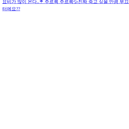
요
비가 많이 온다..☔️ 주르륵 주르륵💦
진짜 죽고 싶을 만큼 
터에요??