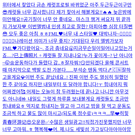
위터에서 찾았다 금손 캐럿
프로필 바뀌었군 아주 두근두근이구만
😎
캐럿들 너무 감사합니다 제가 찾아서 해볼게요!!🔥🔥 늦은밤에
미안해요!!
공기질이 너무 안 좋네요.. 마스크 챙겨 써요
저 위 끝까
지 가보자🤎 이번앨범
내 인생 최고로 잘한? 마피아😎 심장 터질뻔
😳 모두 좋은 아침 ㅎㅎ
FML🖤너무 내 스타일🖤 대박나자~❤️‍🔥❤️‍🔥
❤️‍🔥❤️‍🔥
나레이션 의미가 너무 좋지? 기대된다 우리 앨범
가보자
FML🖤
가다왔어요~. 조금 춥네요🥱
지금무슨일이일어나고있는거
죠....?
已上傳照片。
캐럿들 잘 지내나요?
누가 꽃이게~? 난 아니야
~🤭🌼
운동하다가 들렸다 감..ㅎ
잘자쒀?😏
안되겠다 올해 콘서트
때 마지막으로 백발 도전 가본다......
부석순 텐동 먹다🍤
🇨🇳잘하
고올게요💎
이번 주도 끝났네요..! 진짜 이번 주도 열심히 일했던
한 주 같아요 하지만 내일부터 또 달려야 합니다!ㅜ 힘내야지 뭐
어쩌겠어🥰 어제는 오늘이 참 두려웠는데 끝나고 나니깐 아무것
도 아니네🤟 내일도 그렇게 하루를 보내볼게요 캐럿들도 조금만
힘내봐요ㅎ 억지로 힘내지는 말고 아 그리고 밥을 잘 먹고 운동도
조금씩 하고 물도 많이 마시고(되도록 정수로)ㅋㅋㅋ...
早❤️
히힣
青春环游记😍
오운완✅
수많은 생일광고!!직접가진못했지만 너무
너무 고마워..ㅎ 행복해❤️
어. 제.
나도 세빛섬 가고싶다아아아아앙