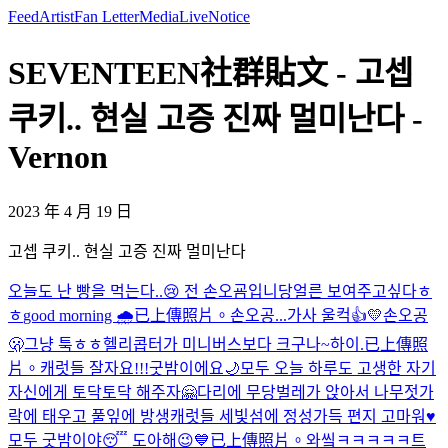
Feed
Artist
Fan Letter
Media
Live
Notice
SEVENTEEN社群貼文 - 고셉
쿠키.. 현실 고증 진짜 멀미난다 -
Vernon
2023 年 4 月 19 日
고셉 쿠키.. 현실 고증 진짜 멀미난다
오늘도 난 빵을 먹는다..😢 전 손오굠입니당
얼른 보여주고싶다ㅎ
ㅎ
good morning 🌧️
已上傳照片。
손오공...가사 울컥👍💛
손오공
🫢
그냥 툭ㅎㅎ
헬리콥터가 미니버스보다 크구나~
하이.
已上傳照
片。
캐럿들 잘자요!!!굿밤이에요🌙
모두 오늘 하루도 고생한 자기
자신에게 토닥토닥 해주자🤗
다리에 무당벌레가 앉아서 나무젓가
락에 태우고 풀잎에 방생
캐럿들 세빛섬에 정성가득 편지 고마워♥️
모두 굿밤이야😴 도아해😉
💙
已上傳照片。
와앀ㅋㅋㅋㅋㅋ트