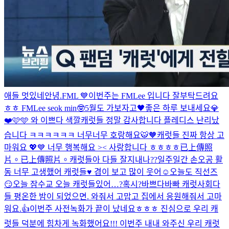
애들 멋있네
안녕.
FML 💙
이번주는 FMLee 입니다 잘부탁드려요
ㅎㅎ FMLee seok min🤓
5월도 가보자고🖤
좋은 하루 보내세요💎
❤️
🩷🩵 와 이쁘다 색깔
캐럿들 정말 감사합니다 플레디스 난리났
습니다 ㅋㅋㅋㅋㅋㅋ 너무너무 호랑해요🐯🧡
캐럿들 진짜 항상 고
마워요 💖💙 너무 행복해요 >< 사랑합니다 ㅎㅎㅎㅎ
已上傳照
片。
已上傳照片。
캐럿들아 다들 잘지내나??
일주일간 손오공 활
동 너무 고생했어 캐럿들♥️ 겸이 보고 많이 웃어☺️
오늘도 직선즈
😏
오늘 잠수교 오늘 캐럿들있어…?혹시?
바쁘다바빠 캐럿사회
다
들 평온한 밤이 되었으면. 와줘서 고맙고 집에서 응원해줘서 고마
워요.👍
이번주 사전녹화가 끝이 났네요ㅎㅎㅎ 진심으로 우리 캐
럿들 덕분에 힘차게 녹화했어요!!! 이번주 내내 와주신 우리 캐럿