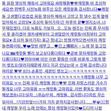
들 응원 열심히 해줘서 고마워요 싸랑해용💖💙
캐럿들 비 조심하
세요🥹 컴백주 사전녹화 와주신 모든 캐럿분들 감사합니다❤️
캐럿
들 고생했다👏👏👏 응원 열심히 해줘서 고맙고 힘 낼수 있게 옆에
있어줘서 고맙댱♥️ 조심히 들어가자!
긴 하루의 끝🖤
영지소녀..너
무재밌겠다..
다음 녹화도 가보자...
오...오늘 렌즈는 진짜 좀 무서워
서 못 올리겠어 셀카
새벽부터 고생많았어 캐럿들!
아침부터 고마
워요♥️ 조심히 들어가자! 출근 힘내고! 밥챙겨먹으면서하자 캐럿
들🥹
화이팅..🖤❤️
첫방 레쭈고....🖤
已上傳照片。
노래 잘 듣고있
나요?
📸
캐럿들 빨리 보고싶다룸다림다 🖤곧봐 잘자
캐럿들 고맙
다룸다림다🖤
엄마아빠 미안 이번 활동만 이름 바꿀게 그렇게 됐
어 렛츠꼬!
알러지때문에 자다 지금 인났는데 ㅠ 진짜 감사합니다
여러분 💖💙 BTS,손흥민, 세븐틴 렛쓰고><ㅋㅋㅋㅋㅋㅋㅋㅋㅋ
ㅋㅋㅋㅋㅋㅋㅋㅋㅋㅋㅋㅋㅋㅋㅋㅋㅋㅋㅋㅋㅋㅋ
캐럿들 너무 고
미워요 ㅠㅠ 진짜 우리 캐럿들 짱!!!💖💙 진짜 자랑스러운 가수가
될게요 너무 고마워용 ㅠㅠ
캐럿들 고마워요..이번 활동도 열심히
해보겠습니다!
실차...1위👍💛
와.. 캐럿들.. 감사합니다
차트 무슨
일이야...?
기강잡앜!!!!!가자 가자 끝까지
감사합니다.......🤎
💎❤️‍🔥
힘
내 캐럿들 우리 노래 안에는 항상 캐럿들이있어❤️
드디어 나왔