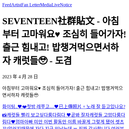
Feed
Artist
Fan Letter
Media
Live
Notice
SEVENTEEN社群貼文 - 아침
부터 고마워요♥️ 조심히 들어가자!
출근 힘내고! 밥챙겨먹으면서하
자 캐럿들🥹 - 도겸
2023 年 4 月 28 日
아침부터 고마워요♥️ 조심히 들어가자! 출근 힘내고! 밥챙겨먹으
면서하자 캐럿들🥹
화이팅..🖤❤️
첫방 레쭈고....🖤
已上傳照片。
노래 잘 듣고있나요?
📸
캐럿들 빨리 보고싶다룸다림다 🖤곧봐 잘자
캐럿들 고맙다룸다
림다🖤
엄마아빠 미안 이번 활동만 이름 바꿀게 그렇게 됐어 렛츠
꼬!
알러지때문에 자다 지금 인났는데 ㅠ 진짜 감사합니다 여러분