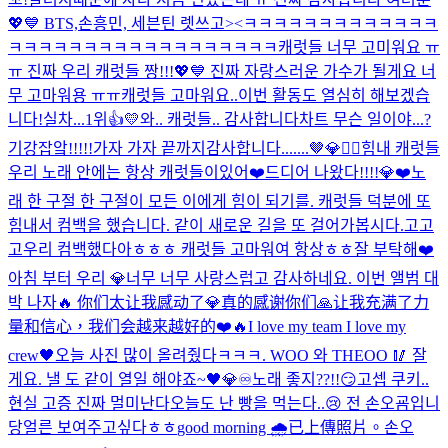
💖💙 BTS,손흥민, 세븐틴 렛쓰고><ㅋㅋㅋㅋㅋㅋㅋㅋㅋㅋㅋㅋㅋ
ㅋㅋㅋㅋㅋㅋㅋㅋㅋㅋㅋㅋㅋㅋㅋㅋㅋㅋ
캐럿들 너무 고미워요 ㅠ
ㅠ 진짜 우리 캐럿들 짱!!!💖💙 진짜 자랑스러운 가수가 될게요 너
무 고마워용 ㅠㅠ
캐럿들 고마워요..이번 활동도 열심히 해보겠습
니다!
실차...1위👍💛
와.. 캐럿들.. 감사합니다
차트 무슨 일이야...?
기강잡앜!!!!!가자 가자 끝까지
감사합니다.......🤎
💎❤️‍🔥
힘내 캐럿들
우리 노래 안에는 항상 캐럿들이있어❤️
드디어 나왔다!!!!
💎❤️
노
래 한 구절 한 구절이 모든 이에게 힘이 되기를. 캐럿들 덕분에 또
힘내서 컴백을 했습니다. 같이 새로운 길을 또 걸어가봅시다.
고고
고
우리 컴백했다아ㅎㅎㅎ 캐럿들 고마워여 항상ㅎㅎ
잘 부탁해❤️
아침 부터 우리 💎너무 너무 사랑스럽고 감사하네요. 이번 앨범 대
박 나자🔥 你们太让我感动了💎真的感谢你们🙏让我充满了力
量和信心，我们会越来越好的❤️🔥
I love my team I love my
crew🖤
오늘 사진 많이 올려줬다ㅋㅋㅋ. WOO 와 THEOO 🥢 잘
게요. 낼 도 같이 열일 해야죠~🖤💎♾️
노래 좋지??!!😏
고셉 쿠키..
현실 고증 진짜 멀미난다
오늘도 난 빵을 먹는다..😢 전 손오굠입니
당
얼른 보여주고싶다ㅎㅎ
good morning 🌧️
已上傳照片。
손오