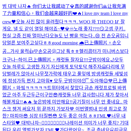
범 대박 나자🔥 你们太让我感动了💎真的感谢你们🙏让我充满
了力量和信心，我们会越来越好的❤️🔥
I love my team I love my
crew🖤
오늘 사진 많이 올려줬다ㅋㅋㅋ. WOO 와 THEOO 🥢 잘
게요. 낼 도 같이 열일 해야죠~🖤💎♾️
노래 좋지??!!😏
고셉 쿠키..
현실 고증 진짜 멀미난다
오늘도 난 빵을 먹는다..😢 전 손오굠입니
당
얼른 보여주고싶다ㅎㅎ
good morning 🌧️
已上傳照片。
손오
공...가사 울컥👍💛
손오공🫢
그냥 툭ㅎㅎ
헬리콥터가 미니버스보다
크구나~
하이.
已上傳照片。
캐럿들 잘자요!!!굿밤이에요🌙
모두
오늘 하루도 고생한 자기 자신에게 토닥토닥 해주자🤗
다리에 무
당벌레가 앉아서 나무젓가락에 태우고 풀잎에 방생
캐럿들 세빛섬
에 정성가득 편지 고마워♥️ 모두 굿밤이야😴 도아해😉
💙
已上傳
照片。
와앀ㅋㅋㅋㅋㅋ트위터에서 찾았다 금손 캐럿
프로필 바뀌
었군 아주 두근두근이구만😎
캐럿들 너무 감사합니다 제가 찾아서
해볼게요!!🔥🔥 늦은밤에 미안해요!!
공기질이 너무 안 좋네요.. 마
스크 챙겨 써요
저 위 끝까지 가보자🤎 이번앨범
내 인생 최고로 잘
한? 마피아😎 심장 터질뻔😳 모두 좋은 아침 ㅎㅎ
FML🖤너무 내
스타일🖤 대박나자~❤️‍🔥❤️‍🔥❤️‍🔥❤️‍🔥
나레이션 의미가 너무 좋지? 기대
된다 우리 앨범
가보자 FML🖤
가다왔어요~. 조금 춥네요🥱
지금무