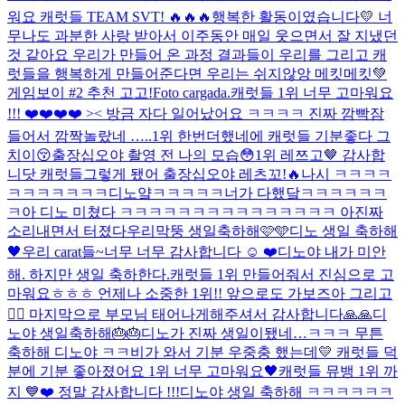
워요 캐럿들 TEAM SVT! 🔥🔥🔥
행복한 활동이였습니다💛 너
무나도 과분한 사랑 받아서 이주동안 매일 웃으면서 잘 지냈던
것 같아요 우리가 만들어 온 과정 결과들이 우리를 그리고 캐
럿들을 행복하게 만들어준다면 우리는 쉬지않앙 메킷메킷💚
게임보이 #2 추천 고고!
Foto cargada.
캐럿들 1위 너무 고마워요
!!! ❤️❤️❤️❤️ >< 방금 자다 일어났어요 ㅋㅋㅋㅋ 진짜 깜빡잠
들어서 깜짝놀랐네 …..
1위 한번더했네에 캐럿들 기분좋다 그
치이😚
출장십오야 촬영 전 나의 모습😳
1위 레쯔고🤎 감사합
니닷 캐럿들
그렇게 됐어 출장십오야 레츠꼬!🔥
나시 ㅋㅋㅋㅋ
ㅋㅋㅋㅋㅋㅋㅋ
디노얔ㅋㅋㅋㅋㅋ너가 다했닼ㅋㅋㅋㅋㅋㅋ
ㅋ
아 디노 미쳤다 ㅋㅋㅋㅋㅋㅋㅋㅋㅋㅋㅋㅋㅋㅋㅋ 아진짜
소리내면서 터졌다
우리막뚱 생일축하해🩷🩵
디노 생일 축하해
🖤
우리 carat들~너무 너무 감사합니다 ☺️ ❤️
디노야 내가 미안
해. 하지만 생일 축하한다.
캐럿들 1위 만들어줘서 진심으로 고
마워요ㅎㅎㅎ 언제나 소중한 1위!! 앞으로도 가보즈아 그리고
😮‍💨 마지막으로 부모님 태어나게해주셔서 감사합니다🙏🙏
디
노야 생일축하해🎂🎂
디노가 진짜 생일이됐네…ㅋㅋㅋ 무튼
축하해 디노야 ㅋㅋ
비가 와서 기분 우중충 했는데💛 캐럿들 덕
분에 기분 좋아졌어요 1위 너무 고마워요🖤
캐럿들 뮤뱅 1위 까
지 💙❤️ 정말 감사합니다 !!!디노야 생일 축하해 ㅋㅋㅋㅋㅋㅋ