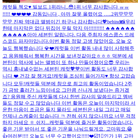
캐럿들 첵오♥️ 빌보드 1위라니..😳
1위 너무 감사합니다 ㅠㅠ
!!!!! ❤️❤️❤️❤️ 감동입니다 , 아까 잘못 올렸어요 …..
2위💛💛💛
💛💛 진짜 역대급 앨범이긴 하구나 감사합니다💖
behind📸
우리
한테 마지막은 없다 뒤집어 우릴 막지 마!!!!!!!!!! 🔥🔥🔥🔥🔥🔥
🔥🔥🔥🔥🔥
아아 세븐틴 알립니다. 다음 주최자 에스쿱스 드레
스코드 파자마입니다.
이번 활동 정말 고생 많았어요. 오늘 오
늘도 행복했습니다 💎❤️
캐럿들 이번 활동 내내 많이 사랑해주
고 응원해줘서 행복한 시간을 보낸것같아요ㅎㅎㅎ 덕분에 세
븐틴이 역사에 남는 앨범이 또 하나 만들어졌어요😎 우리는
역시 흉내낼수없는 세븐틴 캐럿💖💙
이번 활동도 너무 감사합
니다 ❤️ 건강 잘 챙겨요!
캐럿들 조심히 들어가자♥️ 항상 고맙습
니다 모두!
캐럿들 덕분에 참으로 최고의 활동이었습니다 2주
가 금방 흘러간 느낌이네요 그만큼 신나게 보냈다는 증거겠
죠? 응원해 주신 캐럿들께 다시 한번 감사의 말씀드리고 멤버
들도 정말 수고 많았습니다 이번 활동은 오늘이 마지막이라 서
운한 마음이 조금은 들지 몰라도 세븐틴은 내일 그리고 매일
언제나 스케줄이 있습니다 ㅋ 전혀 쉬지 않으니까요 너무 걱정
하지 마세요 ㅎ 쉬지...
캐럿들 덕분에 즐거운 활동이였습니다.
좋은 기운 받아서 또 좋은 기운을 나눠드릴게요. 고마워요.😁
👍
여러분!!!! 오늘도 너무 수고했어요!!!!!❤️☑️1⃣️
인가 1위 고마