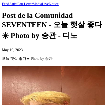
Feed
Artist
Fan Letter
Media
Live
Notice
Post de la Comunidad
SEVENTEEN - 오늘 햇살 좋다
☀️ Photo by 승관 - 디노
May 10, 2023
오늘 햇살 좋다☀️ Photo by 승관