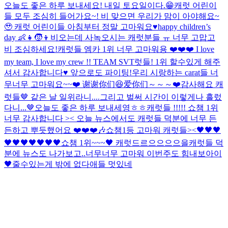
오늘도 좋은 하루 보내세요! 내일 토요일이다.😁
캐럿 어린이
들 모두 조심히 들어가요~! 비 맞으면 우리가 맘이 아야해요~
🥹 캐럿 어린이들 아침부터 정말 고마워요♥️
happy children’s
day 👶👧🧒👦
비오는데 사녹오시는 캐럿분들 ㅠ 너무 고맙고
비 조심하세요!
캐럿들 엠카 1위 너무 고마워용 ❤️❤️❤️ I love
my team, I love my crew !! TEAM SVT
럿들! 1위 할수있게 해주
셔서 감사합니다♥️ 앞으로도 파이팅!
우리 시랑하는 carat들 너
무너무 고마워요~~❤️ 谢谢你们😆爱你们～～～❤️
감사해요 캐
럿들🤎 같은 날 일위라니....그리고 벌써 시간이 이렇게나 흘렀
다니...🤎
오늘도 좋은 하루 보내세영ㅎㅎ
캐럿들 !!!!! 쇼챔 1위
너무 감사합니다 >< 오늘 뉴스에서도 캐럿들 덕분에 너무 든
든하고 뿌듯했어요 ❤️❤️❤️🎶
쇼챔1등 고마워 캐럿들><🖤🖤🖤
🖤🖤🖤🖤🖤🖤🖤
쇼챔 1위~~~🖤 캐럿드르으으으으을
캐럿들 덕
분에 뉴스도 나가보고..너무너무 고마워 이번주도 힘내보아이
🖤
줄수있는게 밖에 없다
애들 멋있네