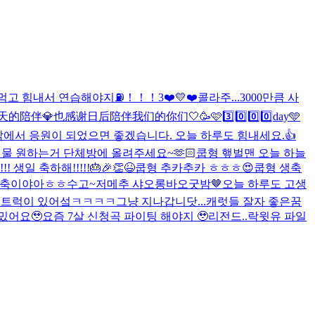
먹고 힘내서 연습해야지⛽️！！！
3❤️💛❤️
콜라주...
3000만큼 사
3000天的陪伴💎也感谢日后陪伴我们的你们🤍
🥳🩷3️⃣0️⃣0️⃣0️⃣day🩵
에서 응원이 되었으면 좋겠습니다. 오늘 하루도 힘내세요.👍
물 원하는거 단체방에 올려주세요~🫶🏻
쿱형 햎벌맨 오늘 하늘
!! 생일 축하해!!!!!🎂🎉👏😆
쿱형 추카추카 ㅎㅎㅎ😍
쿱형 생축
생축이야아ㅎㅎ
수고~
저메추 샤오롱바오
굿밤🤎
오늘 하루도 고생
..트럭이 있어섴ㅋㅋㅋㅋ그냥 지나갑니닷...
캐럿들 잘자 좋은꿈
밌어요🥹
요즘 7살 신청곡 파이팅 해야지 🥹
리전드..락윗유 파일