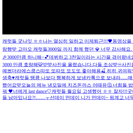
캐럿들 굿나잇 ㅎㅎ나는 열심히 일하고 이제퇴근!!!🖤
동영상을
랑행🩵 고마오 캐럿들
3000일 까지 함께 했던 💎 너무 감사
🎉
3000만큼 하니해~💕
데뷔하고 3천일이라는 시간을 겪어왔네요.
3000 만큼 호랑해🐯🩷🩵
사진을 올렸습니다.
다들 조심🩵
♾️
사진
예쁘더라
에스쿱스따또 또따또 또도또 좋아해용🍒 히히 귀여워
생축♥️
캐럿들 땡큥 나보다 행복하게 보냉
카톡으로 보내라......
했어요🩵
오늘의 메뉴 냉모밀에 치즈돈까스 어때유🤔 너희들 
꿔 🖤
너에게 last dance🤍
캐럿들 월요일 고생했어 ㅎㅎ 잘자!!!
들 남아있나요?!……ㅜ
선데이 먼데이 니가 먼데이~ 핑계고 너무