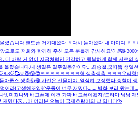
 올렸습니다.
핸드폰 거치대왔다 ㅎ
다시 돌아왔다 내 아이디 ㅎㅎ
해요. 앞으로도 저희와 함께해 주신 모든 분들께 감사해요🤍 感谢
 더 바랄 거 없이 지금처럼만 건강하고 행복하게 함께 서로의 삶
을 올렸습니다.
내 생일은 일주일동안이닷....
최승철.
쿱따뚭 생일선
🤍8.8🤍🥰🫶😻😘😍
ㅋㅋㅋㅋㅋㅋㅋㅋ형 생축생축 ㅋㅋㅋ
우리형!!
얘들아
쿱스 생축👍😁 사진은 선물이야. 열심히 보정했다.
승철이 
밥먹어라!
고생해또잉🩵
운동이 너무 재밌다........
벽화 보러 왔는데.
굿나잇
미쳤나봐 배고픈데 이건 가짜 배고픔이겠지?
드라마 남남 재
 재밌다🤣
…
아 여러분 오늘이 국제호랑이의 날 입니다🐅