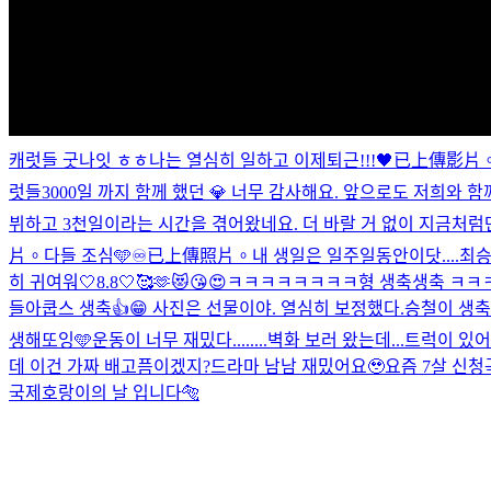
캐럿들 굿나잇 ㅎㅎ나는 열심히 일하고 이제퇴근!!!🖤
已上傳影片
럿들
3000일 까지 함께 했던 💎 너무 감사해요. 앞으로도 저희
뷔하고 3천일이라는 시간을 겪어왔네요. 더 바랄 거 없이 지금처럼
片。
다들 조심🩵
♾️
已上傳照片。
내 생일은 일주일동안이닷....
최승
히 귀여워
🤍8.8🤍🥰🫶😻😘😍
ㅋㅋㅋㅋㅋㅋㅋㅋ형 생축생축 ㅋㅋ
들아
쿱스 생축👍😁 사진은 선물이야. 열심히 보정했다.
승철이 생
생해또잉🩵
운동이 너무 재밌다........
벽화 보러 왔는데...트럭이 있
데 이건 가짜 배고픔이겠지?
드라마 남남 재밌어요🥹
요즘 7살 신청
국제호랑이의 날 입니다🐅