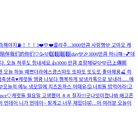
연습해야지⛽️！！！
3❤️💛❤️
콜라주...
3000만큼 사랑행🩵 고마오 캐
日后陪伴我们的你们🤍
🥳🩷3️⃣0️⃣0️⃣0️⃣day🩵🎉
3000만큼 하니해~💕
데
. 오늘 하루도 힘내세요.👍
3000 만큼 호랑해🐯🩷🩵
已上傳照
맨 오늘 하늘 예쁘더라
에스쿱스따또 또따또 또도또 좋아해용🍒 히
생축생축♥️
캐럿들 땡큥 나보다 행복하게 보냉
카톡으로 보내라......얘

오늘의 메뉴 냉모밀에 치즈돈까스 어때유🤔 너희들 밥먹어라!
고
nce🤍
캐럿들 월요일 고생했어 ㅎㅎ 잘자!!!굿나잇
미쳤나봐 배고픈
 먼데이 니가 먼데이~ 핑계고 너무 재밌다🤣
…
아 여러분 오늘이