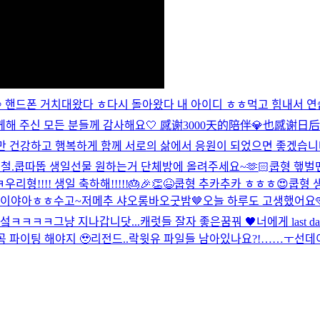
。
핸드폰 거치대왔다 ㅎ
다시 돌아왔다 내 아이디 ㅎㅎ
먹고 힘내서 
와 함께해 주신 모든 분들께 감사해요🤍 感谢3000天的陪伴💎也感谢
만 건강하고 행복하게 함께 서로의 삶에서 응원이 되었으면 좋겠습니다
철.
쿱따뚭 생일선물 원하는거 단체방에 올려주세요~🫶🏻
쿱형 햎벌
ㅋ
우리형!!!! 생일 축하해!!!!!🎂🎉👏😆
쿱형 추카추카 ㅎㅎㅎ😍
쿱형 
축이야아ㅎㅎ
수고~
저메추 샤오롱바오
굿밤🤎
오늘 하루도 고생했어요
어섴ㅋㅋㅋㅋ그냥 지나갑니닷...
캐럿들 잘자 좋은꿈꿔 🖤
너에게 last da
곡 파이팅 해야지 🥹
리전드..락윗유 파일들 남아있나요?!……ㅜ
선데이