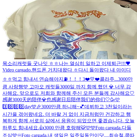
목소리
캐럿들 굿나잇 ㅎㅎ나는 열심히 일하고 이제퇴근!!!🖤
Video cargado.
핸드폰 거치대왔다 ㅎ
다시 돌아왔다 내 아이디
ㅎㅎ
먹고 힘내서 연습해야지⛽️！！！
3❤️💛❤️
콜라주...
3000만
큼 사랑행🩵 고마오 캐럿들
3000일 까지 함께 했던 💎 너무 감
사해요. 앞으로도 저희와 함께해 주신 모든 분들께 감사해요🤍
感谢3000天的陪伴💎也感谢日后陪伴我们的你们🤍
🥳🩷
3️⃣0️⃣0️⃣0️⃣day🩵🎉
3000만큼 하니해~💕
데뷔하고 3천일이라는
시간을 겪어왔네요. 더 바랄 거 없이 지금처럼만 건강하고 행
복하게 함께 서로의 삶에서 응원이 되었으면 좋겠습니다. 오늘
하루도 힘내세요.👍
3000 만큼 호랑해🐯🩷🩵
Foto cargada.
다들
조심🩵
♾️
Foto cargada.
내 생일은 일주일동안이닷....
최승철.
쿱따