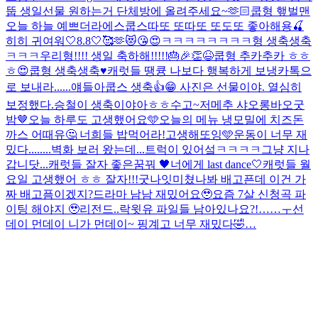
뚭 생일선물 원하는거 단체방에 올려주세요~🫶🏻
쿱형 햎벌맨
오늘 하늘 예쁘더라
에스쿱스따또 또따또 또도또 좋아해용🍒
히히 귀여워
🤍8.8🤍🥰🫶😻😘😍
ㅋㅋㅋㅋㅋㅋㅋㅋ형 생축생축
ㅋㅋㅋ
우리형!!!! 생일 축하해!!!!!🎂🎉👏😆
쿱형 추카추카 ㅎㅎ
ㅎ😍
쿱형 생축생축♥️
캐럿들 땡큥 나보다 행복하게 보냉
카톡으
로 보내라......얘들아
쿱스 생축👍😁 사진은 선물이야. 열심히
보정했다.
승철이 생축이야아ㅎㅎ
수고~
저메추 샤오롱바오
굿
밤🤎
오늘 하루도 고생했어요🩵
오늘의 메뉴 냉모밀에 치즈돈
까스 어때유🤔 너희들 밥먹어라!
고생해또잉🩵
운동이 너무 재
밌다........
벽화 보러 왔는데...트럭이 있어섴ㅋㅋㅋㅋ그냥 지나
갑니닷...
캐럿들 잘자 좋은꿈꿔 🖤
너에게 last dance🤍
캐럿들 월
요일 고생했어 ㅎㅎ 잘자!!!굿나잇
미쳤나봐 배고픈데 이건 가
짜 배고픔이겠지?
드라마 남남 재밌어요🥹
요즘 7살 신청곡 파
이팅 해야지 🥹
리전드..락윗유 파일들 남아있나요?!……ㅜ
선
데이 먼데이 니가 먼데이~ 핑계고 너무 재밌다🤣
…