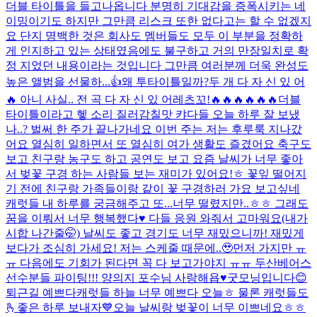
더블 타이틀을 들고나옵니다 분명히 기대감을 증폭시키는 네
이밍이기도 하지만 그만큼 리스크 또한 없다고는 할 수 없겠지
요 단지 명백한 것은 회사도 멤버들도 모두 이 부분을 정확하
게 인지하고 있는 상태였음에도 불구하고 거의 만장일치로 확
정 지었던 내용이라는 것입니다 그만큼 여러분께 더욱 완성도
높은 앨범을 선물하...
👍
왜 투타이틀일까?
두 개 다 자 신 있 어
🔥 아니 사실.. 전 곡 다 자 신 있 어
레츠꼬!🔥🔥🔥🔥🔥🔥
더블
타이틀이라고 헿 소리 질러
감칠맛 캬
다들 오늘 하루 잘 보냈
나..? 벌써 한 주가 끝나가네요 이번 주는 저는 후루룩 지나갔
어요 열심히 일하면서 또 열심히 여가 생활도 즐겼어요 축구도
보고 친구랑 농구도 하고 공연도 보고 요즘 날씨가 너무 좋아
서 벚꽃 구경 하는 사람들 보는 재미가 있어요!ㅎ 꽃잎 떨어지
기 전에 친구랑 가족들이랑 같이 꽃 구경하러 가요 보고싶네
캐럿들 내 하루를 궁금해주고 또...
너무 떨렸지만..ㅎㅎ 그래도
꿈을 이뤄서 너무 행복했다♥️ 다들 응원 와줘서 고마워요(내가
시합 나간줄🤭) 날씨도 좋고 경기도 너무 재밌으니까! 재밌게
보다가 조심히 가세요! 저는 스케줄 때문에..🥹먼저 가지만 ㅠ
ㅠ 다음에도 기회가 된다면 꼭 다 보고가야지 ㅠㅠ 두산베어스
선수분들 파이팅!!! 양의지 포수님 사랑해욥♥️
굿모닝입니다😊
퇴근길 예쁘다
캐럿들 하늘 너무 예쁘다 오늘ㅎ 물론 캐럿들도
🫰
좋은 하루 보내자💙
오늘 날씨랑 벚꽃이 너무 이쁘네요ㅎㅎ