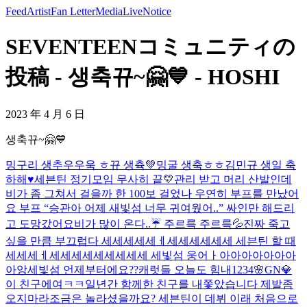
Feed
Artist
Fan Letter
Media
Live
Notice
SEVENTEENコミュニティの
投稿 - 생축뀨~🤗💙 - HOSHI
2023 年 4 月 6 日
생축뀨~🤗💙
밍구리 생추우우욱 ㅎ
뀨 생츅💚
밍굴 생축ㅎㅎ
김민규 생일 축
하해♥️
세븐틴 정기모임 무사히 끝💛
관리 받고 머리 산발인데
비가 좀 그쳐서 걸을까 한 100보 걸었나 우연히 부프를 만났어
요 부프 “승관아 어제 새빛섬 너무 귀여웠어..” 싸인만 해드리
고 도망갔어요
비가 많이 온다..☔️ 주르륵 주르륵💦
진짜 죽고
싶을 만큼 부끄럽다 세세세세세ㅔ세세세세세세 세븐틴 할 때
세세세ㅔ세세세세세세세세세 세빛섬 웅어ㅏ아아아아아아아
아앙
세빛섬 언제부터에요??
캐럿들 오늘도 힘내
1234
🌸GN💎
이 친구에여ㅋㅋ
일년간 함께한 친구를 내쫓았습니다 제발좀
오지마라
조금은 놀라셨을까요? 세븐틴이 데뷔 이래 처음으로