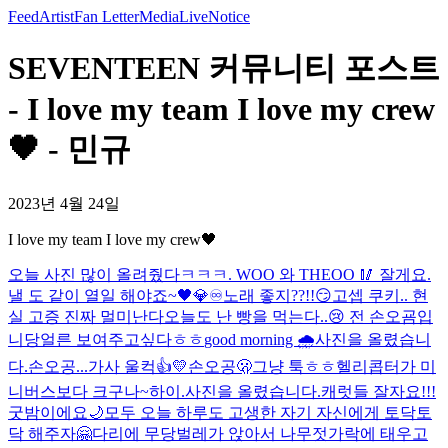
Feed
Artist
Fan Letter
Media
Live
Notice
SEVENTEEN 커뮤니티 포스트
- I love my team I love my crew
🖤 - 민규
2023년 4월 24일
I love my team I love my crew🖤
오늘 사진 많이 올려줬다ㅋㅋㅋ. WOO 와 THEOO 🥢 잘게요.
낼 도 같이 열일 해야죠~🖤💎♾️
노래 좋지??!!😏
고셉 쿠키.. 현
실 고증 진짜 멀미난다
오늘도 난 빵을 먹는다..😢 전 손오굠입
니당
얼른 보여주고싶다ㅎㅎ
good morning 🌧️
사진을 올렸습니
다.
손오공...가사 울컥👍💛
손오공🫢
그냥 툭ㅎㅎ
헬리콥터가 미
니버스보다 크구나~
하이.
사진을 올렸습니다.
캐럿들 잘자요!!!
굿밤이에요🌙
모두 오늘 하루도 고생한 자기 자신에게 토닥토
닥 해주자🤗
다리에 무당벌레가 앉아서 나무젓가락에 태우고