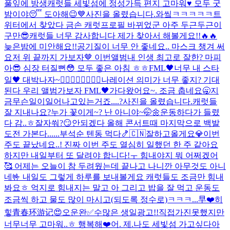
풀잎에 방생
캐럿들 세빛섬에 정성가득 편지 고마워♥️ 모두 굿
밤이야😴 도아해😉
💙
사진을 올렸습니다.
와앀ㅋㅋㅋㅋㅋ트
위터에서 찾았다 금손 캐럿
프로필 바뀌었군 아주 두근두근이
구만😎
캐럿들 너무 감사합니다 제가 찾아서 해볼게요!!🔥🔥
늦은밤에 미안해요!!
공기질이 너무 안 좋네요.. 마스크 챙겨 써
요
저 위 끝까지 가보자🤎 이번앨범
내 인생 최고로 잘한? 마피
아😎 심장 터질뻔😳 모두 좋은 아침 ㅎㅎ
FML🖤너무 내 스타
일🖤 대박나자~❤️‍🔥❤️‍🔥❤️‍🔥❤️‍🔥
나레이션 의미가 너무 좋지? 기대
된다 우리 앨범
가보자 FML🖤
가다왔어요~. 조금 춥네요🥱
지
금무슨일이일어나고있는거죠....?
사진을 올렸습니다.
캐럿들
잘 지내나요?
누가 꽃이게~? 난 아니야~🤭🌼
운동하다가 들렸
다 감..ㅎ
잘자쒀?😏
안되겠다 올해 콘서트때 마지막으로 백발
도전 가본다......
부석순 텐동 먹다🍤
🇨🇳잘하고올게요💎
이번
주도 끝났네요..! 진짜 이번 주도 열심히 일했던 한 주 같아요
하지만 내일부터 또 달려야 합니다!ㅜ 힘내야지 뭐 어쩌겠어
🥰 어제는 오늘이 참 두려웠는데 끝나고 나니깐 아무것도 아니
네🤟 내일도 그렇게 하루를 보내볼게요 캐럿들도 조금만 힘내
봐요ㅎ 억지로 힘내지는 말고 아 그리고 밥을 잘 먹고 운동도
조금씩 하고 물도 많이 마시고(되도록 정수로)ㅋㅋㅋ...
早❤️
히
힣
青春环游记😍
오운완✅
수많은 생일광고!!직접가진못했지만
너무너무 고마워..ㅎ 행복해❤️
어. 제.
나도 세빛섬 가고싶다아