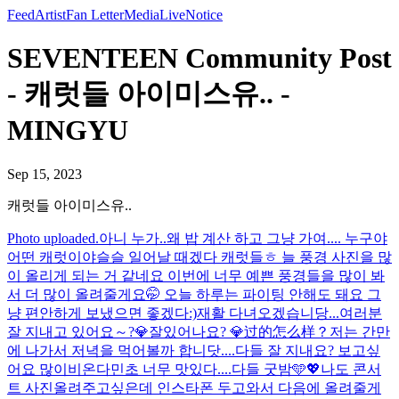
Feed
Artist
Fan Letter
Media
Live
Notice
SEVENTEEN Community Post
- 캐럿들 아이미스유.. -
MINGYU
Sep 15, 2023
캐럿들 아이미스유..
Photo uploaded.
아니 누가..왜 밥 계산 하고 그냥 가여.... 누구야
어떤 캐럿이야
슬슬 일어날 때겠다 캐럿들ㅎ 늘 풍경 사진을 많
이 올리게 되는 거 같네요 이번에 너무 예쁜 풍경들을 많이 봐
서 더 많이 올려줄게요🤭 오늘 하루는 파이팅 안해도 돼요 그
냥 편안하게 보냈으면 좋겠다:)
재활 다녀오겠습니당...
여러분
잘 지내고 있어요～?
💎잘있어나요? 💎过的怎么样？
저는 간만
에 나가서 저녁을 먹어볼까 합니닷....
다들 잘 지내요? 보고싶
어요 많이
비온다
민초 너무 맛있다....
다들 굿밤🩵💖
나도 콘서
트 사진올려주고싶은데 인스타폰 두고와서 다음에 올려줄게