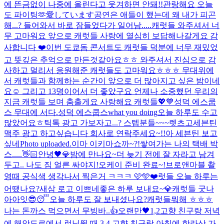
에 뜬금없이 나중에 올린다고 웃겨하면 안돼!!
관랑해요 오늘
도 파이팅🫶
愛しています
공연은 애들이 했는데 왜 내가 피곤
해...? 들어와서 바로 잠들었다가 일어남.....
캐럿들 와주셔서 너
무 고마워요 앞으로 캐럿들 사랑에 열심히 보답해나갈게요 감
사합니다 ❤️
이번 도쿄돔 콘서트도 캐럿들 덕분에 너무 재밌었
고 뜻깊은 추억으로 만든것같아요ㅎㅎ 와주셔서 진심으로 감
사하고 멀리서 응원해준 캐럿들도 고마워요ㅎㅎㅎ 무대위에
서 캐럿들과 함께하는 순간이 앞으로 더 많아지고 싶은 밤이네
요☺️ 그리고 13명이어서 더 좋았구요 언제나 소중했던 우리의
지금 캐럿들 보며 춤출게요 사랑해요 캐럿들💖💙
성덕 에스쿱
스 무대에 서다.
성덕 에스쿱스
what you doing
오늘 하루도 수고
많았어요ㅎ
틱톡 광고 가보자고...? 스텝분들~~~렛츠고
세븐틴
맥주 광고 하고싶습니다 회사로 연락주세요~!!
아 세븐틴 보고
싶네
Photo uploaded.
이마 이키마쇼까~?!
쌓여가는 나의 택배 박
스.....
👋🏻
안녕🖤
💎밤에 만나요~
더 늦기 전에 잘 자라고 남겨
두고.. 나도 짐 얼른 싸야지!
오케이 준비 완료~!
브로앤마블 촬
영때 공식색 생각나서 찍은거 ㅋㅋㅋ 🩷🩵
❤️
럿들 오늘 하루는
어땠나요?
새삼 로고 이쁘네
좋은 하루 보내요~💎
캐럿들 굿나
아아잇😎😴
오늘 하루도 잘 보내셨나요?
캐럿들뭐해 ㅎㅎㅎ
나는 돈까스 먹으면서 무빙바..👍
오랜만🖤
1,2고향 친구랑 저녁
에 해안도로에서 런닝뛸 때 3,4 고향 친구랑 아침에 한라산 가