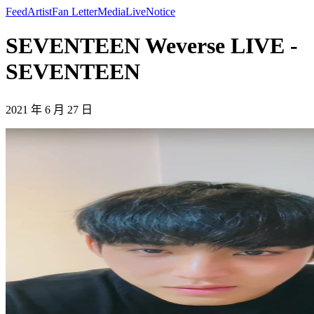
Feed
Artist
Fan Letter
Media
Live
Notice
SEVENTEEN Weverse LIVE -
SEVENTEEN
2021 年 6 月 27 日