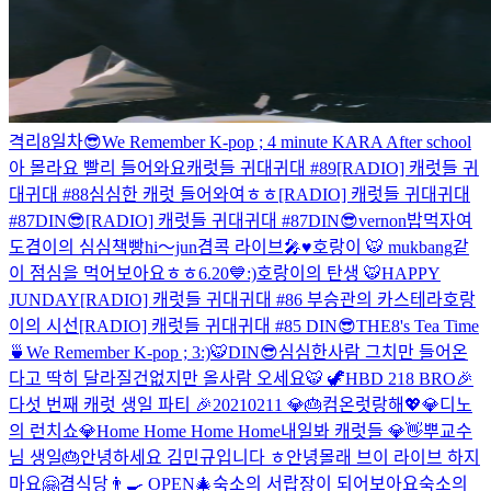
격리8일차😎
We Remember K-pop ; 4 minute KARA After school
아 몰라요 빨리 들어와요
캐럿들 귀대귀대 #89
[RADIO] 캐럿들 귀
대귀대 #88
심심한 캐럿 들어와여ㅎㅎ
[RADIO] 캐럿들 귀대귀대
#87DIN😎
[RADIO] 캐럿들 귀대귀대 #87DIN😎
vernon
밥먹자여
도겸이의 심심책빵
hi～jun
겸콕 라이브🎤♥️
호랑이 🐯 mukbang
같
이 점심을 먹어보아요ㅎㅎ
6.20💙
:)
호랑이의 탄생 🐯
HAPPY
JUNDAY
[RADIO] 캐럿들 귀대귀대 #86 부승관의 카스테라
호랑
이의 시선
[RADIO] 캐럿들 귀대귀대 #85 DIN😎
THE8's Tea Time
🍵
We Remember K-pop ; 3
:)
🐯
DIN😎
심심한사람 그치만 들어온
다고 딱히 달라질건없지만 올사람 오세요
🐯 🦖
HBD 218 BRO
🎉
다섯 번째 캐럿 생일 파티 🎉
20210211 💎🎂
컴온
럿랑해💖💎
디노
의 런치쇼💎
Home Home Home Home
내일봐 캐럿들 💎👋
뿌교수
님 생일🎂
안녕하세요 김민규입니다 ㅎ
안녕
몰래 브이 라이브 하지
마요
🤗
겸식당👨‍🍳 OPEN🎄
숙소의 서랍장이 되어보아요
숙소의