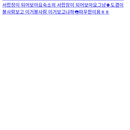
서랍장이 되어보아요
숙소의 서랍장이 되어보아요
그냥🍀
도겸이
볼사람보고 이거볼사람 이거보고
냐하👅
따우한이용ㅎㅎ