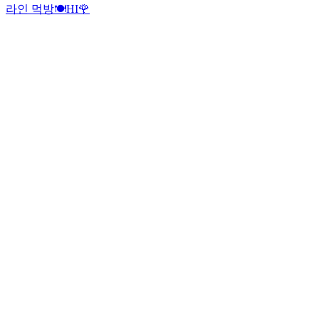
라인 먹방🍽
HI🌹