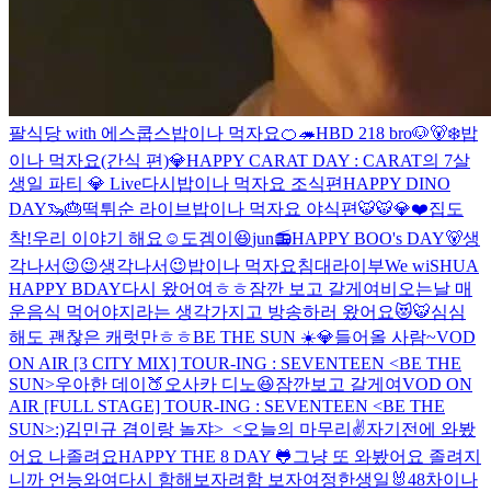
팔식당 with 에스쿱스
밥이나 먹자요
🍊🦔
HBD 218 bro🐶🐻‍❄️
밥
이나 먹자요(간식 편)
💎HAPPY CARAT DAY : CARAT의 7살
생일 파티 💎 Live
다시
밥이나 먹자요 조식편
HAPPY DINO
DAY🦦🎂
떡튀순 라이브
밥이나 먹자요 야식편
🐯
🐯
💎❤️
집도
착!
우리 이야기 해요☺️
도겜이😆
jun📻
HAPPY BOO's DAY🐻
생
각나서😉😉
생각나서😉
밥이나 먹자요
침대라이부
We wiSHUA
HAPPY BDAY
다시 왔어여ㅎㅎ
잠깐 보고 갈게여
비오는날 매
운음식 먹어야지라는 생각가지고 방송하러 왔어요😻
🐯
심심
해도 괜찮은 캐럿만ㅎㅎ
BE THE SUN ☀️💎
들어올 사람~
VOD
ON AIR [3 CITY MIX] TOUR-ING : SEVENTEEN <BE THE
SUN>
우아한 데이🍑
오사카 디노
😆
잠깐보고 갈게여
VOD ON
AIR [FULL STAGE] TOUR-ING : SEVENTEEN <BE THE
SUN>
:)
김민규
겸이랑 놀쟈>_<
오늘의 마무리✌️
자기전에 와봤
어요 나졸려요
HAPPY THE 8 DAY 🐸
그냥 또 와봤어요 졸려지
니까 언능와여
다시 함해보자려
함 보자여
정한생일🐰
48
차이나