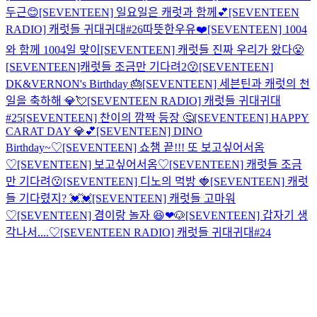
두근😊
[SEVENTEEN] 일요일은 캐럿과 함께💕
[SEVENTEEN
RADIO] 캐럿들 귀대귀대#26따뜻한우유❤️
[SEVENTEEN] 1004
와 함께 1004일 맞이
[SEVENTEEN] 캐럿들 진짜 우리가 왔다😤
[SEVENTEEN]캐럿들 조금만 기다려2😗
[SEVENTEEN]
DK&VERNON's Birthday 🎂
[SEVENTEEN] 세븐틴과 캐럿의 천
일을 축하해 💎💘
[SEVENTEEN RADIO] 캐럿들 귀대귀대
#25
[SEVENTEEN] 찬이의 깜짝 등장 🤔
[SEVENTEEN] HAPPY
CARAT DAY 💎💕
[SEVENTEEN] DINO
Birthday~♡
[SEVENTEEN] 쇼챔 끝!!! 또 보고싶어서옴
♡
[SEVENTEEN] 보고싶어서옴♡
[SEVENTEEN] 캐럿들 조금
만 기다려😗
[SEVENTEEN] 디노의 먹방 🍓
[SEVENTEEN] 캐럿
들 기다렸지? 💓💓
[SEVENTEEN] 캐럿들 고마워
♡
[SEVENTEEN] 겸이랑 놀자 😆❤🐶
[SEVENTEEN] 갑자기 생
각나서....♡
[SEVENTEEN RADIO] 캐럿들 귀대귀대#24