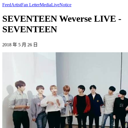
Feed
Artist
Fan Letter
Media
Live
Notice
SEVENTEEN Weverse LIVE -
SEVENTEEN
2018 年 5 月 26 日