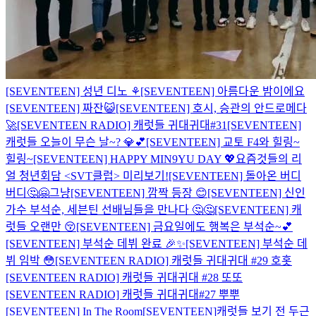
[SEVENTEEN] 성년 디노 ⚘
[SEVENTEEN] 아름다운 밤이에요
[SEVENTEEN] 짜잔😺
[SEVENTEEN] 호시, 승관의 안드로메다
🚀
[SEVENTEEN RADIO] 캐럿들 귀대귀대#31
[SEVENTEEN]
캐럿들 오늘이 무슨 날~? 💎💕
[SEVENTEEN] 교토 F4와 힐링~
힐링~
[SEVENTEEN] HAPPY MIN9YU DAY 💖
요즘것들의 리
얼 청년회담 <SVT클럽> 미리보기!
[SEVENTEEN] 돌아온 버디
버디🤔🤗
그냥
[SEVENTEEN] 깜짝 등장 😊
[SEVENTEEN] 신인
가수 부석순, 세븐틴 선배님들을 만나다 🤔🤔
[SEVENTEEN] 캐
럿들 오랜만 😚
[SEVENTEEN] 금요일에도 행복은 부석순~💕
[SEVENTEEN] 부석순 데뷔 완료 🎉✨
[SEVENTEEN] 부석순 데
뷔 임박 😳
[SEVENTEEN RADIO] 캐럿들 귀대귀대 #29 호홋
[SEVENTEEN RADIO] 캐럿들 귀대귀대 #28 또또
[SEVENTEEN RADIO] 캐럿들 귀대귀대#27 뿌뿌
[SEVENTEEN] In The Room
[SEVENTEEN]캐럿들 보기 전 두근