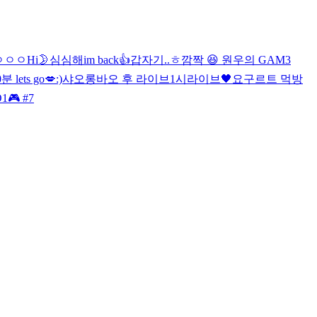
ㅇ
ㅇ
ㅇ
Hi🌛
심심해
im back👍
갑자기..ㅎ
깜짝 😆 원우의 GAM3
분 lets go💋
:)
샤오롱바오 후 라이브
1시라이브🖤
요구르트 먹방
🎮 #7