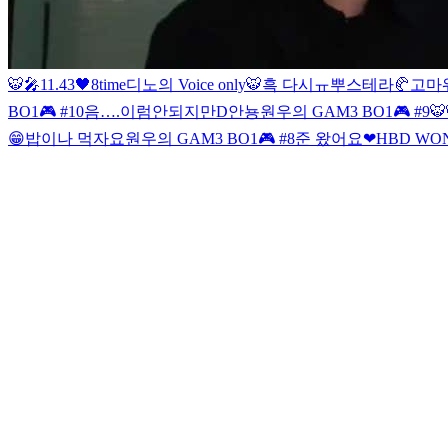
🐯🎤
11.43🖤
8time
디노의 Voice only
🐯
흑 다시ㅠ
뿌스테라🥐
고마
BO1🎮 #10
음….이럼안되지만
D
안뇽
원우의 GAM3 BO1🎮 #9
🐯
😁
밥이나 먹자요
원우의 GAM3 BO1🎮 #8
준 왔어요
❤HBD WO