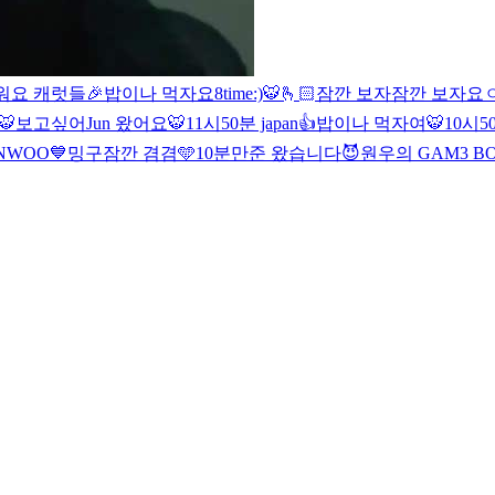
워요 캐럿들🎉
밥이나 먹자요
8time
:)
🐯🫰🏻
잠깐 보자
잠깐 보자
요
🐯
보고싶어
Jun 왔어요
🐯
11시50분 japan👍
밥이나 먹자여
🐯
10시50
NWOO💙
밍구
잠깐 겸겸🩵
10분만
준 왔습니다😈
원우의 GAM3 BO1